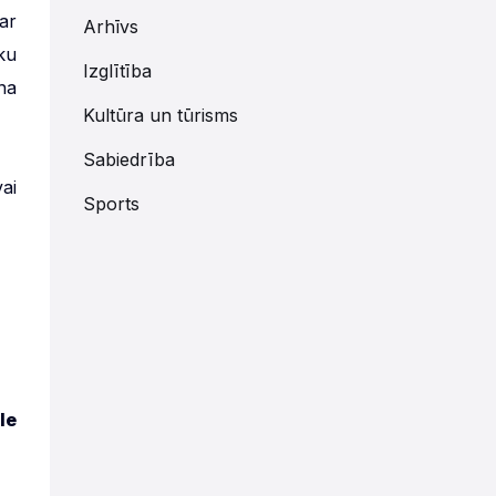
ar
Arhīvs
ku
Izglītība
na
Kultūra un tūrisms
Sabiedrība
ai
Sports
le