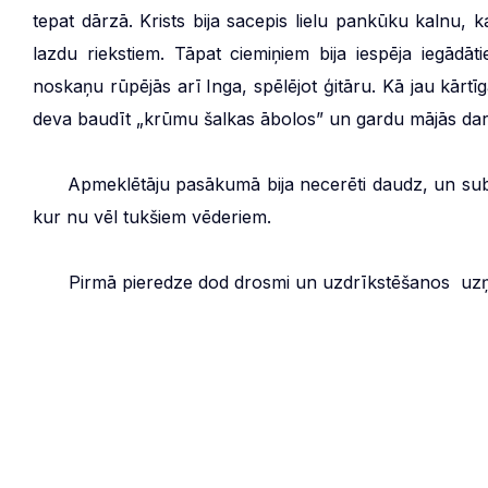
tepat dārzā. Krists bija sacepis lielu pankūku kalnu, ka
lazdu riekstiem. Tāpat ciemiņiem bija iespēja iegād
noskaņu rūpējās arī Inga, spēlējot ģitāru. Kā jau kārtī
deva baudīt „krūmu šalkas ābolos” un gardu mājās dari
***
Apmeklētāju pasākumā bija necerēti daudz, un subat
kur nu vēl tukšiem vēderiem.
***
Pirmā pieredze dod drosmi un uzdrīkstēšanos uz