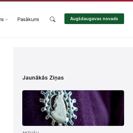
Augšdaugavas novads
ms
Pasākumi
Jaunākās Ziņas
AKTUĀLI