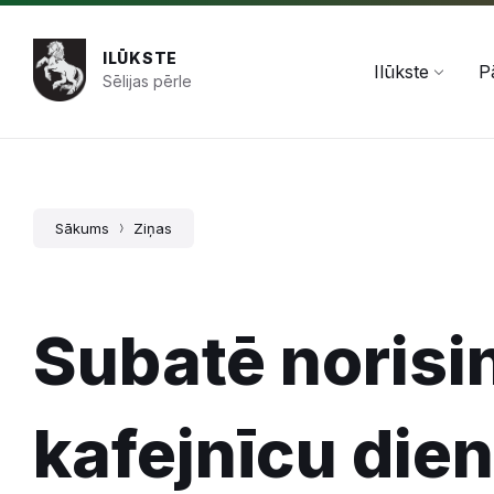
Pāriet
Skip
Skip
+371 654 478 50
pasts@ilukste.lv
uz
to
to
saturu
main
footer
ILŪKSTE
navigation
Ilūkste
P
Sēlijas pērle
Sākums
Ziņas
Subatē norisi
kafejnīcu die