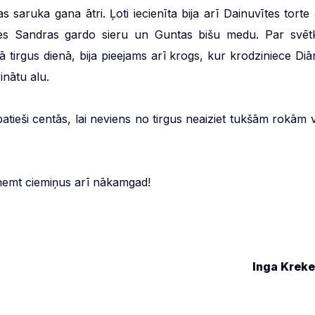
s saruka gana ātri. Ļoti iecienīta bija arī Dainuvītes torte 
āties Sandras gardo sieru un Guntas bišu medu. Par svēt
gā tirgus dienā, bija pieejams arī krogs, kur krodziniece Diā
nātu alu.
ieši centās, lai neviens no tirgus neaiziet tukšām rokām v
ņemt ciemiņus arī nākamgad!
Inga Kreke