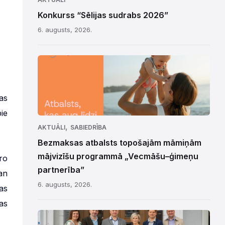
Konkurss “Sēlijas sudrabs 2026”
6. augusts, 2026.
as
ie
,
AKTUĀLI
SABIEDRĪBA
Bezmaksas atbalsts topošajām māmiņām
mājvizīšu programmā „Vecmāšu–ģimeņu
ro
partnerība”
an
6. augusts, 2026.
as
as