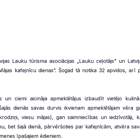
atvijas Lauku tūrisma asociācijas „Lauku ceļotājs” un Latvij
„Mājas kafejnīcu dienas”. Šogad tā notika 32 apvidos, arī p
s un ciemi aicināja apmeklētājus izbaudīt vietējo kulinā
. Šajās dienās savas durvis ikvienam apmeklētājam vēra g
krodziņi, viesu mājas), gan saimniecības un iedzīvotāji, k
, bet šajā dienā, pārvēršoties par kafejnīcām, atvēra sav
ģimenes īpašajiem ēdieniem.