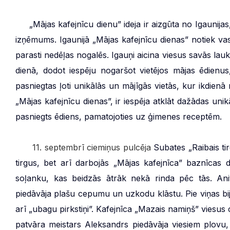
***
„Mājas kafejnīcu dienu” ideja ir aizgūta no Igaunija
izņēmums. Igaunijā „Mājas kafejnīcu dienas” notiek 
parasti nedēļas nogalēs. Igauņi aicina viesus savās lauk
dienā, dodot iespēju nogaršot vietējos mājas ēdienus,
pasniegtas ļoti unikālās un mājīgās vietās, kur ikdien
„Mājas kafejnīcu dienas”, ir iespēja atklāt dažādas unikā
pasniegts ēdiens, pamatojoties uz ģimenes receptēm.
***
11. septembrī ciemiņus pulcēja
Subates „Raibais ti
tirgus, bet arī darbojās „Mājas kafejnīca” baznīcas
soļanku, kas beidzās ātrāk nekā rinda pēc tās. Ani
piedāvāja plašu cepumu un uzkodu klāstu. Pie viņas bi
arī „ubagu pirkstiņi”. Kafejnīca „Mazais namiņš” viesus
patvāra meistars Aleksandrs piedāvāja viesiem plovu