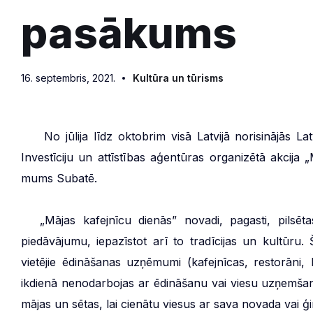
pasākums
16. septembris, 2021.
Kultūra un tūrisms
***
No jūlija līdz oktobrim visā Latvijā norisinājās L
Investīciju un attīstības aģentūras organizētā akcija 
mums Subatē.
***
„Mājas kafejnīcu dienās” novadi, pagasti, pilsēta
piedāvājumu, iepazīstot arī to tradīcijas un kultūru
vietējie ēdināšanas uzņēmumi (kafejnīcas, restorāni, 
ikdienā nenodarbojas ar ēdināšanu vai viesu uzņemšanu
mājas un sētas, lai cienātu viesus ar sava novada vai 