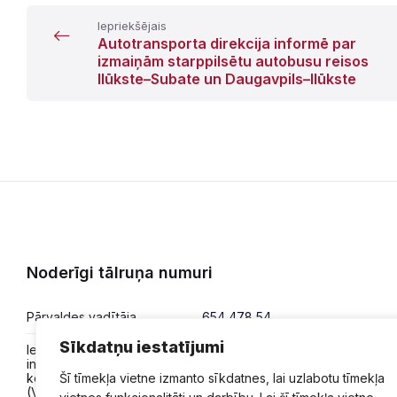
Iepriekšējais
Autotransporta direkcija informē par
izmaiņām starppilsētu autobusu reisos
Ilūkste–Subate un Daugavpils–Ilūkste
Noderīgi tālruņa numuri
Pārvaldes vadītāja
654 478 54
Sīkdatņu iestatījumi
Iesniegumi,
654 478 50
informācija,
konsultācijas
Šī tīmekļa vietne izmanto sīkdatnes, lai uzlabotu tīmekļa
(VPVKAC)