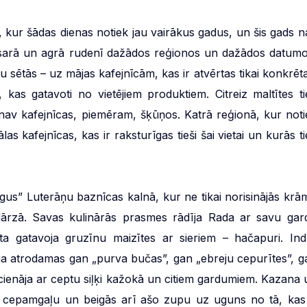
s, kur šādas dienas notiek jau vairākus gadus, un šis gads n
vasarā un agrā rudenī dažādos reģionos un dažādos datumo
u sētās – uz mājas kafejnīcām, kas ir atvērtas tikai konkrēta
 kas gatavoti no vietējiem produktiem. Citreiz maltītes ti
ā nav kafejnīcas, piemēram, šķūņos. Katrā reģionā, kur noti
las kafejnīcas, kas ir raksturīgas tieši šai vietai un kurās t
rgus” Luterāņu baznīcas kalnā, kur ne tikai norisinājās krā
 dārzā. Savas kulinārās prasmes rādīja Rada ar savu gar
ta gatavoja gruzīnu maizītes ar sieriem – hačapuri. Ind
ja atrodamas gan „purva bučas”, gan „ebreju cepurītes”, g
 cienāja ar ceptu siļķi kažokā un citiem gardumiem. Kazana 
, cepamgaļu un beigās arī ašo zupu uz uguns no tā, kas 