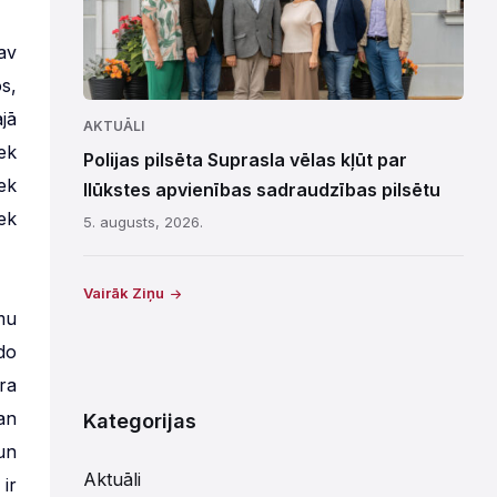
av
s,
jā
AKTUĀLI
ek
Polijas pilsēta Suprasla vēlas kļūt par
ek
Ilūkstes apvienības sadraudzības pilsētu
iek
5. augusts, 2026.
Vairāk Ziņu
mu
do
ra
an
Kategorijas
un
Aktuāli
ir