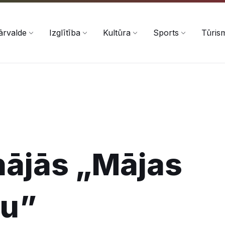
ārvalde
Izglītība
Kultūra
Sports
Tūris
nājās „Mājas
nu”