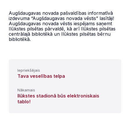
Augšdaugavas novada pašvaldības informatīvā
izdevuma “Augšdaugavas novada vēstis” lasītāji!
Augšdaugavas novada vēstis iespējams saņemt
Ilūkstes pilsētas pārvaldē, kā arī Ilūkstes pilsētas
centrālajā bibliotēkā un Ilūkstes pilsētas bērnu
bibliotēkā.
Iepriekšējais
Tava veselības telpa
Nākamais
Ilūkstes stadionā būs elektroniskais
tablo!