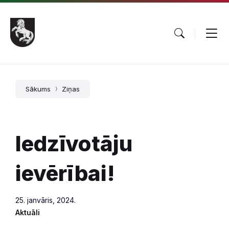
Pāriet
Skip
Skip
uz
to
to
saturu
main
footer
navigation
Sākums
Ziņas
Iedzīvotāju
ievērībai!
25. janvāris, 2024.
Aktuāli