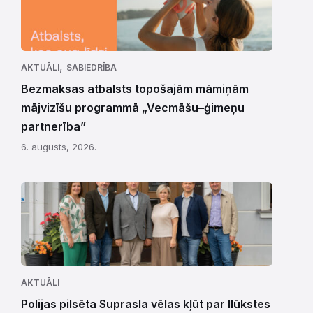
,
AKTUĀLI
SABIEDRĪBA
Bezmaksas atbalsts topošajām māmiņām
mājvizīšu programmā „Vecmāšu–ģimeņu
partnerība”
6. augusts, 2026.
AKTUĀLI
Polijas pilsēta Suprasla vēlas kļūt par Ilūkstes