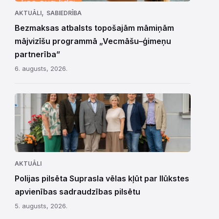
,
AKTUĀLI
SABIEDRĪBA
Bezmaksas atbalsts topošajām māmiņām
mājvizīšu programmā „Vecmāšu–ģimeņu
partnerība”
6. augusts, 2026.
AKTUĀLI
Polijas pilsēta Suprasla vēlas kļūt par Ilūkstes
apvienības sadraudzības pilsētu
5. augusts, 2026.