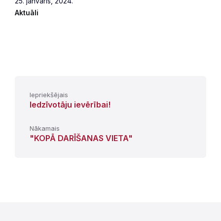
25. janvāris, 2024.
Aktuāli
Iepriekšējais
Iedzīvotāju ievērībai!
Nākamais
"KOPĀ DARĪŠANAS VIETA"