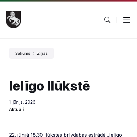
Pāriet
Skip
Skip
uz
to
to
saturu
main
footer
navigation
Sākums
Ziņas
Ielīgo Ilūkstē
1. jūnijs, 2026.
Aktuāli
22. jūnijā 18.30 Ilūkstes brīvdabas estrādē „Ielīgo