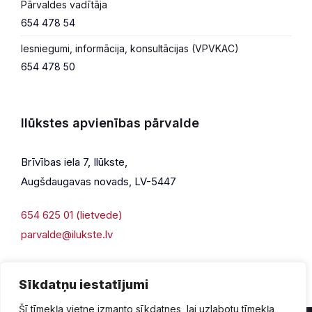
Pārvaldes vadītāja
654 478 54
Iesniegumi, informācija, konsultācijas (VPVKAC)
654 478 50
Ilūkstes apvienības pārvalde
Brīvības iela 7, Ilūkste,
Augšdaugavas novads, LV-5447
654 625 01 (lietvede)
parvalde@ilukste.lv
Sīkdatņu iestatījumi
Šī tīmekļa vietne izmanto sīkdatnes, lai uzlabotu tīmekļa