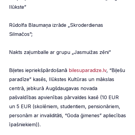
Ilūkste”
Rūdolfa Blaumaņa izrāde „Skroderdienas
Silmačos”;
Nakts zaļumballe ar grupu „Jasmuižas zēni”
Biļetes iepriekšpārdošanā
bilesuparadize.lv
, “Biļešu
paradīze” kasēs, Ilūkstes Kultūras un mākslas
centrā, jebkurā Augšdaugavas novada
pašvaldības apvienības pārvaldes kasē (10 EUR
un 5 EUR (skolēniem, studentiem, pensionāriem,
personām ar invaliditāti, “Goda ģimenes” apliecības
īpašniekiem)).