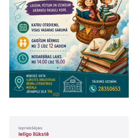
Iepriekšējais
Ielīgo Ilūkstē