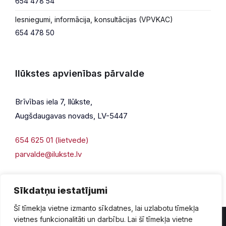
654 478 54
Iesniegumi, informācija, konsultācijas (VPVKAC)
654 478 50
Ilūkstes apvienības pārvalde
Brīvības iela 7, Ilūkste,
Augšdaugavas novads, LV-5447
654 625 01 (lietvede)
parvalde@ilukste.lv
Sīkdatņu iestatījumi
Šī tīmekļa vietne izmanto sīkdatnes, lai uzlabotu tīmekļa
vietnes funkcionalitāti un darbību. Lai šī tīmekļa vietne