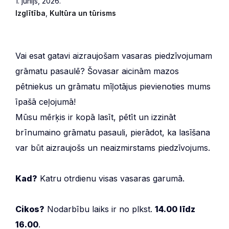
1. jūnijs, 2026.
Izglītība
,
Kultūra un tūrisms
Vai esat gatavi aizraujošam vasaras piedzīvojumam
grāmatu pasaulē? Šovasar aicinām mazos
pētniekus un grāmatu mīļotājus pievienoties mums
īpašā ceļojumā!
Mūsu mērķis ir kopā lasīt, pētīt un izzināt
brīnumaino grāmatu pasauli, pierādot, ka lasīšana
var būt aizraujošs un neaizmirstams piedzīvojums.
Kad?
Katru otrdienu visas vasaras garumā.
Cikos?
Nodarbību laiks ir no plkst.
14.00 līdz
16.00
.