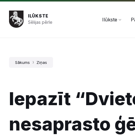
Pāriet
Skip
Skip
+371 654 478 50
pasts@ilukste.lv
uz
to
to
saturu
main
footer
ILŪKSTE
navigation
Ilūkste
P
Sēlijas pērle
Sākums
Ziņas
Iepazīt “Dvie
nesaprasto ģē