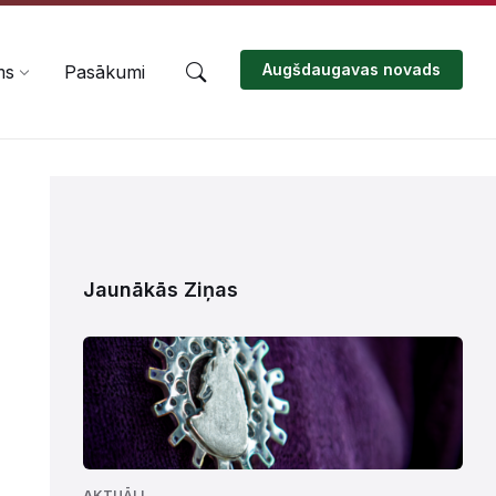
Augšdaugavas novads
ms
Pasākumi
Jaunākās Ziņas
AKTUĀLI