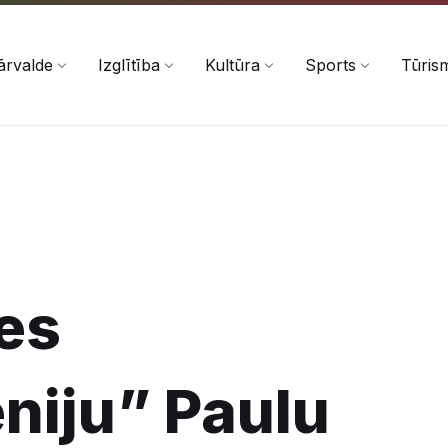
ārvalde
Izglītība
Kultūra
Sports
Tūris
tes
niju” Paulu