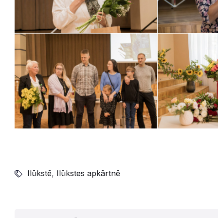
Ilūkstē
,
Ilūkstes apkārtnē