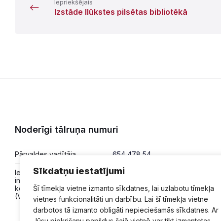
Iepriekšējais
Izstāde Ilūkstes pilsētas bibliotēkā
Noderīgi tālruņa numuri
Pārvaldes vadītāja
654 478 54
Sīkdatņu iestatījumi
Iesniegumi,
654 478 50
informācija,
konsultācijas
Šī tīmekļa vietne izmanto sīkdatnes, lai uzlabotu tīmekļa
(VPVKAC)
vietnes funkcionalitāti un darbību. Lai šī tīmekļa vietne
darbotos tā izmanto obligāti nepieciešamās sīkdatnes. Ar
Jūsu piekrišanu papildus šajā vietnē var tikt izmantotas