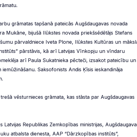
 grāmatu.
o darbu grāmatas tapšanā pateicās Augšdaugavas novada
ra Mukāne, bijušā Ilūkstes novada priekšsēdētājs Stefans
umu pārvaldniece Iveta Plone, Ilūkstes Kultūras un māksl
titūts” pārstāvis, kā arī Latvijas Vīnkopju un vīndaru
meklēja arī Paula Sukatnieka pēcteči, izsakot pateicību un
iemūžināšanu. Saksofonists Andis Ķīsis ieskandināja
m.
au trešā vēsturnieces grāmata, kas stāsta par Augšdaugavas
ies Latvijas Republikas Zemkopības ministrijas, Augšdaugava
ku atbalsta dienesta, AAP “Dārzkopības institūts”,