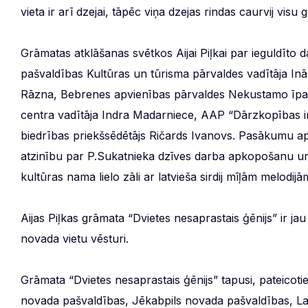
vieta ir arī dzejai, tāpēc viņa dzejas rindas caurvij visu
Grāmatas atklāšanas svētkos Aijai Piļkai par ieguldīt
pašvaldības Kultūras un tūrisma pārvaldes vadītāja Inā
Rāzna, Bebrenes apvienības pārvaldes Nekustamo īpaš
centra vadītāja Indra Madarniece, AAP “Dārzkopības ins
biedrības priekšsēdētājs Ričards Ivanovs. Pasākumu ap
atzinību par P.Sukatnieka dzīves darba apkopošanu un 
kultūras nama lielo zāli ar latvieša sirdij mīļām melodijā
Aijas Piļkas grāmata “Dvietes nesaprastais ģēnijs” ir j
novada vietu vēsturi.
Grāmata “Dvietes nesaprastais ģēnijs” tapusi, pateicot
novada pašvaldības, Jēkabpils novada pašvaldības, Lau