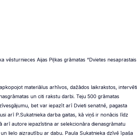
ka vēsturnieces Aijas Piļkas grāmatas “Dvietes nesaprastais
 apkopojot materiālus arhīvos, dažādos laikrakstos, intervēti
ienasgrāmatas un citi rakstu darbi. Teju 500 grāmatas
īvesgājumu, bet var iepazīt arī Dvieti senatnē, pagasta
usi arī P.Sukatnieka darba gaitas, kā viņš ir nonācis līdz
kā arī autore iepazīstina ar selekcionāra dienasgrāmatu
un lielo aizrautību ar dabu. Paula Sukatnieka dzīvē īpaša