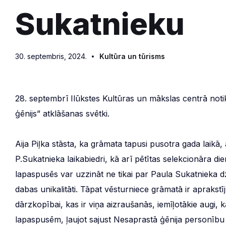
Sukatnieku
30. septembris, 2024.
Kultūra un tūrisms
28. septembrī Ilūkstes Kultūras un mākslas centrā noti
ģēnijs” atklāšanas svētki.
Aija Piļka stāsta, ka grāmata tapusi pusotra gada laikā,
P.Sukatnieka laikabiedri, kā arī pētītas selekcionāra d
lapaspusēs var uzzināt ne tikai par Paula Sukatnieka dz
dabas unikalitāti. Tāpat vēsturniece grāmatā ir aprakstīj
dārzkopībai, kas ir viņa aizraušanās, iemīļotākie augi, 
lapaspusēm, ļaujot sajust Nesaprastā ģēnija personību 