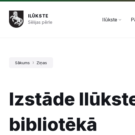
Pāriet
Skip
Skip
+371 654 478 50
pasts@ilukste.lv
uz
to
to
saturu
main
footer
ILŪKSTE
navigation
Ilūkste
P
Sēlijas pērle
Sākums
Ziņas
Izstāde Ilūkst
bibliotēkā