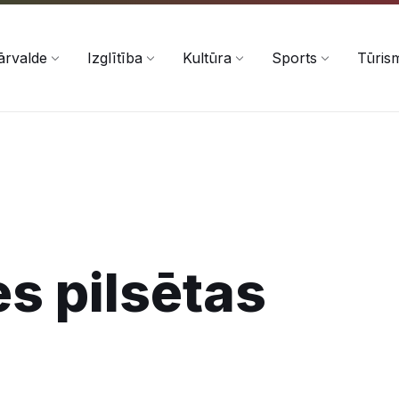
ārvalde
Izglītība
Kultūra
Sports
Tūris
es pilsētas