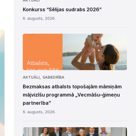
AKTUĀLI
Konkurss “Sēlijas sudrabs 2026”
6. augusts, 2026.
,
AKTUĀLI
SABIEDRĪBA
Bezmaksas atbalsts topošajām māmiņām
mājvizīšu programmā „Vecmāšu–ģimeņu
partnerība”
6. augusts, 2026.