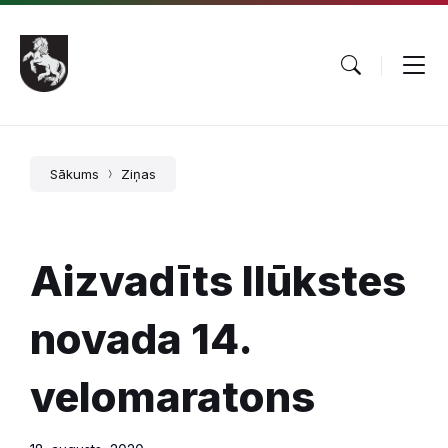
Pāriet
Skip
Skip
uz
to
to
saturu
main
footer
navigation
Sākums
Ziņas
Aizvadīts Ilūkstes
novada 14.
velomaratons