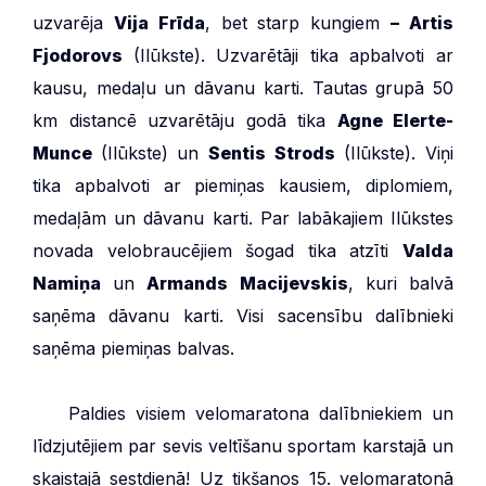
uzvarēja
Vija Frīda
, bet starp kungiem
– Artis
Fjodorovs
(Ilūkste). Uzvarētāji tika apbalvoti ar
kausu, medaļu un dāvanu karti. Tautas grupā 50
km distancē uzvarētāju godā tika
Agne Elerte-
Munce
(Ilūkste) un
Sentis Strods
(Ilūkste). Viņi
tika apbalvoti ar piemiņas kausiem, diplomiem,
medaļām un dāvanu karti. Par labākajiem Ilūkstes
novada velobraucējiem šogad tika atzīti
Valda
Namiņa
un
Armands Macijevskis
, kuri balvā
saņēma dāvanu karti. Visi sacensību dalībnieki
saņēma piemiņas balvas.
***
Paldies visiem velomaratona dalībniekiem un
līdzjutējiem par sevis veltīšanu sportam karstajā un
skaistajā sestdienā! Uz tikšanos 15. velomaratonā