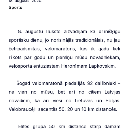
18. augusts, 2020.
Sports
***
8. augustu Ilūkstē aizvadījām kā brīnišķīgu
sportisku dienu, jo norisinājās tradicionālais, nu jau
četrpadsmitais, velomaratons, kas ik gadu tiek
rīkots par godu un piemiņu mūsu novadniekam,
velosporta entuziastam Heronīmam Lapkovskim.
***
Šogad velomaratonā piedalījās 92 dalībnieki –
ne vien no mūsu, bet arī no citiem Latvijas
novadiem, kā arī viesi no Lietuvas un Polijas.
Velobraucēji sacentās 50, 20 un 10 km distancēs.
***
Elites grupā 50 km distancē starp dāmām