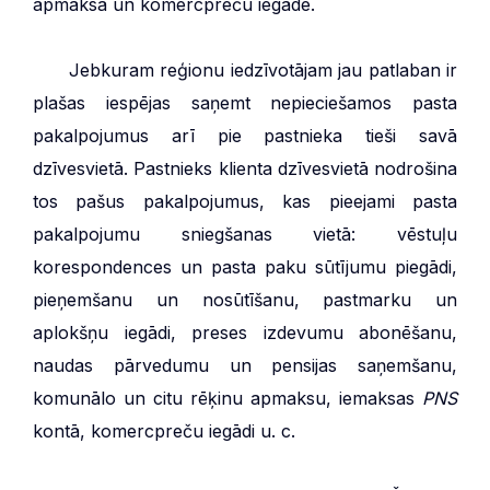
apmaksa un komercpreču iegāde.
***
Jebkuram reģionu iedzīvotājam jau patlaban ir
plašas iespējas saņemt nepieciešamos pasta
pakalpojumus arī pie pastnieka tieši savā
dzīvesvietā. Pastnieks klienta dzīvesvietā nodrošina
tos pašus pakalpojumus, kas pieejami pasta
pakalpojumu sniegšanas vietā: vēstuļu
korespondences un pasta paku sūtījumu piegādi,
pieņemšanu un nosūtīšanu, pastmarku un
aplokšņu iegādi, preses izdevumu abonēšanu,
naudas pārvedumu un pensijas saņemšanu,
komunālo un citu rēķinu apmaksu, iemaksas
PNS
kontā, komercpreču iegādi u. c.