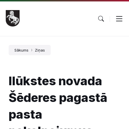
Pāriet
Skip
Skip
uz
to
to
saturu
main
footer
navigation
Sākums
Ziņas
Ilūkstes novada
Šēderes pagastā
pasta