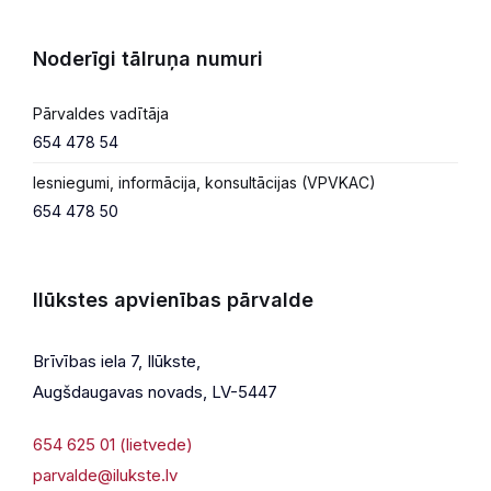
Noderīgi tālruņa numuri
Pārvaldes vadītāja
654 478 54
Iesniegumi, informācija, konsultācijas (VPVKAC)
654 478 50
Ilūkstes apvienības pārvalde
Brīvības iela 7, Ilūkste,
Augšdaugavas novads, LV-5447
654 625 01 (lietvede)
parvalde@ilukste.lv