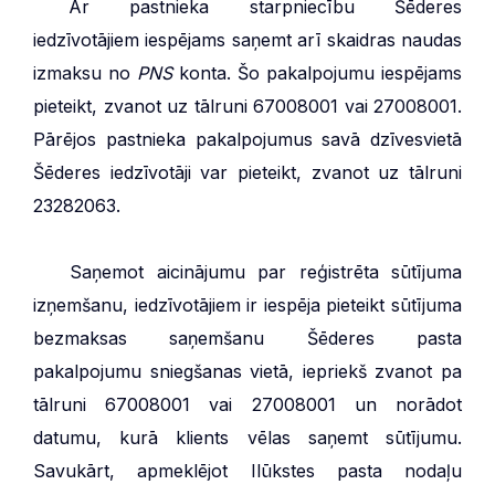
***
Ar pastnieka starpniecību Šēderes
iedzīvotājiem iespējams saņemt arī skaidras naudas
izmaksu no
PNS
konta. Šo pakalpojumu iespējams
pieteikt, zvanot uz tālruni 67008001 vai 27008001.
Pārējos pastnieka pakalpojumus savā dzīvesvietā
Šēderes iedzīvotāji var pieteikt, zvanot uz tālruni
23282063.
***
Saņemot aicinājumu par reģistrēta sūtījuma
izņemšanu, iedzīvotājiem ir iespēja pieteikt sūtījuma
bezmaksas saņemšanu Šēderes pasta
pakalpojumu sniegšanas vietā, iepriekš zvanot pa
tālruni 67008001 vai 27008001 un norādot
datumu, kurā klients vēlas saņemt sūtījumu.
Savukārt, apmeklējot Ilūkstes pasta nodaļu