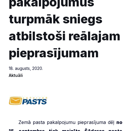
pakalpojumus
turpmāk sniegs
atbilstoši reālajam
pieprasījumam
18. augusts, 2020.
Aktuāli
***
Zemā pasta pakalpojumu pieprasījuma dēļ
no
15. septembra tiek mainīts Šēderes pasta