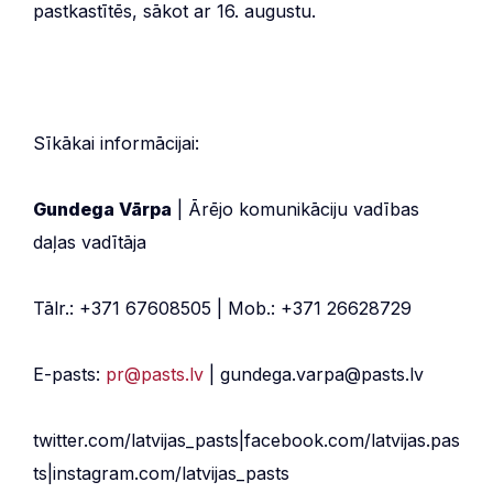
pastkastītēs, sākot ar 16. augustu.
Sīkākai informācijai:
Gundega Vārpa
| Ārējo komunikāciju vadības
daļas vadītāja
Tālr.: +371 67608505 | Mob.: +371 26628729
E-pasts:
pr@pasts.lv
| gundega.varpa@pasts.lv
twitter.com/latvijas_pasts|facebook.com/latvijas.pas
ts|instagram.com/latvijas_pasts