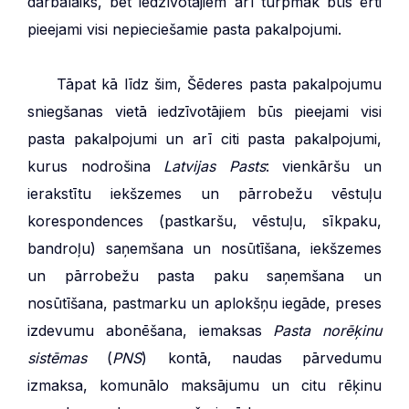
darbalaiks, bet iedzīvotājiem arī turpmāk būs ērti
pieejami visi nepieciešamie pasta pakalpojumi.
***
Tāpat kā līdz šim, Šēderes pasta pakalpojumu
sniegšanas vietā iedzīvotājiem būs pieejami visi
pasta pakalpojumi un arī citi pasta pakalpojumi,
kurus nodrošina
Latvijas Pasts
: vienkāršu un
ierakstītu iekšzemes un pārrobežu vēstuļu
korespondences (pastkaršu, vēstuļu, sīkpaku,
bandroļu) saņemšana un nosūtīšana, iekšzemes
un pārrobežu pasta paku saņemšana un
nosūtīšana, pastmarku un aplokšņu iegāde, preses
izdevumu abonēšana, iemaksas
Pasta norēķinu
sistēmas
(
PNS
) kontā, naudas pārvedumu
izmaksa, komunālo maksājumu un citu rēķinu