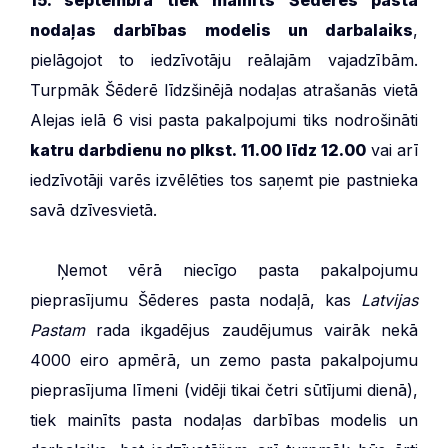
nodaļas darbības modelis un darbalaiks
,
pielāgojot to iedzīvotāju reālajām vajadzībām.
Turpmāk Šēderē līdzšinējā nodaļas atrašanās vietā
Alejas ielā 6 visi pasta pakalpojumi tiks nodrošināti
katru darbdienu no plkst. 11.00 līdz 12.00
vai arī
iedzīvotāji varēs izvēlēties tos saņemt pie pastnieka
savā dzīvesvietā.
***
Ņemot vērā niecīgo pasta pakalpojumu
pieprasījumu Šēderes pasta nodaļā, kas
Latvijas
Pastam
rada ikgadējus zaudējumus vairāk nekā
4000 eiro apmērā, un zemo pasta pakalpojumu
pieprasījuma līmeni (vidēji tikai četri sūtījumi dienā),
tiek mainīts pasta nodaļas darbības modelis un