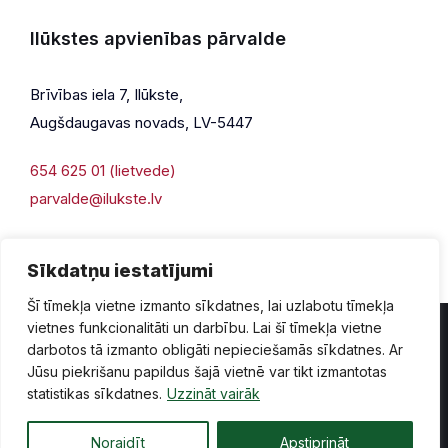
Ilūkstes apvienības pārvalde
Brīvības iela 7, Ilūkste,
Augšdaugavas novads, LV-5447
654 625 01 (lietvede)
parvalde@ilukste.lv
Sīkdatņu iestatījumi
Šī tīmekļa vietne izmanto sīkdatnes, lai uzlabotu tīmekļa
vietnes funkcionalitāti un darbību. Lai šī tīmekļa vietne
darbotos tā izmanto obligāti nepieciešamās sīkdatnes. Ar
Jūsu piekrišanu papildus šajā vietnē var tikt izmantotas
Privātuma politika
Piekļūstamība
Lapas karte
statistikas sīkdatnes.
Uzzināt vairāk
Vecā mājaslapas versija
Noraidīt
Apstiprināt