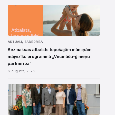
,
AKTUĀLI
SABIEDRĪBA
Bezmaksas atbalsts topošajām māmiņām
mājvizīšu programmā „Vecmāšu–ģimeņu
partnerība”
6. augusts, 2026.