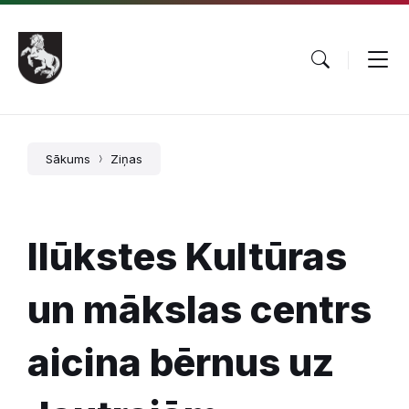
Pāriet
Skip
Skip
uz
to
to
saturu
main
footer
navigation
Sākums
Ziņas
Ilūkstes Kultūras
un mākslas centrs
aicina bērnus uz