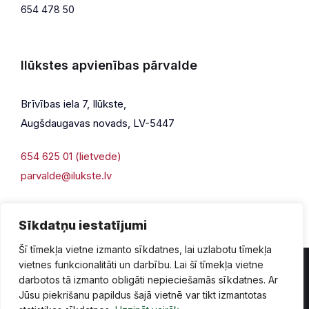
654 478 50
Ilūkstes apvienības pārvalde
Brīvības iela 7, Ilūkste,
Augšdaugavas novads, LV-5447
654 625 01 (lietvede)
parvalde@ilukste.lv
Sīkdatņu iestatījumi
Šī tīmekļa vietne izmanto sīkdatnes, lai uzlabotu tīmekļa
vietnes funkcionalitāti un darbību. Lai šī tīmekļa vietne
darbotos tā izmanto obligāti nepieciešamās sīkdatnes. Ar
Jūsu piekrišanu papildus šajā vietnē var tikt izmantotas
Privātuma politika
Piekļūstamība
Lapas karte