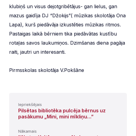
klubiņš un visus dejotgribētājus- gan lielus, gan
mazus gaidīja DJ “Džokijs”( mūzikas skolotāja Ona
Lapa), kurš piedāvāja izkustēties mūzikas ritmos.
Pastaigas laikā bērniem tika piedāvātas kustību
rotaļas savos laukumiņos. Dzimšanas diena pagāja
raiti, jautri un interesanti.
Pirmsskolas skolotāja V.Pokšāne
Iepriekšējais
Pilsētas bibliotēka pulcēja bērnus uz
pasākumu „Mini, mini mīkliņu…”
Nākamais