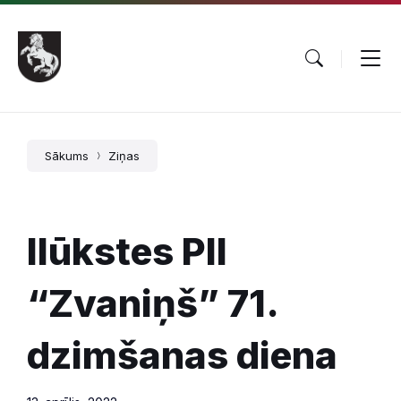
Pāriet
Skip
Skip
uz
to
to
saturu
main
footer
navigation
Sākums
Ziņas
Ilūkstes PII
“Zvaniņš” 71.
dzimšanas diena