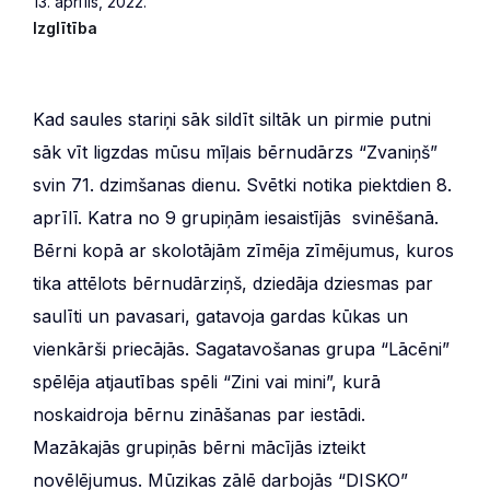
13. aprīlis, 2022.
Izglītība
Kad saules stariņi sāk sildīt siltāk un pirmie putni
sāk vīt ligzdas mūsu mīļais bērnudārzs “Zvaniņš”
svin 71. dzimšanas dienu. Svētki notika piektdien 8.
aprīlī. Katra no 9 grupiņām iesaistījās svinēšanā.
Bērni kopā ar skolotājām zīmēja zīmējumus, kuros
tika attēlots bērnudārziņš, dziedāja dziesmas par
saulīti un pavasari, gatavoja gardas kūkas un
vienkārši priecājās. Sagatavošanas grupa “Lācēni”
spēlēja atjautības spēli “Zini vai mini”, kurā
noskaidroja bērnu zināšanas par iestādi.
Mazākajās grupiņās bērni mācījās izteikt
novēlējumus. Mūzikas zālē darbojās “DISKO”