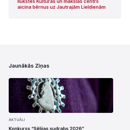
Ilūkstes Kultūras un mākslas centrs
aicina bērnus uz Jautrajām Lieldienām
Jaunākās Ziņas
AKTUĀLI
Konkurss “Sēlijas sudrabs 2026”