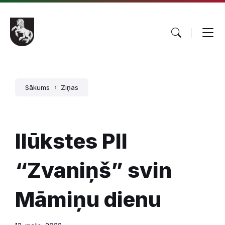
Pāriet
Skip
Skip
uz
to
to
saturu
main
footer
navigation
Sākums
Ziņas
Ilūkstes PII
“Zvaniņš” svin
Māmiņu dienu