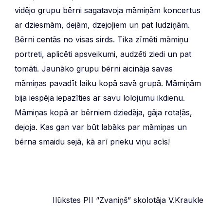
vidējo grupu bērni sagatavoja māmiņām koncertus
ar dziesmām, dejām, dzejoļiem un pat ludziņām.
Bērni centās no visas sirds. Tika zīmēti māmiņu
portreti, aplicēti apsveikumi, audzēti ziedi un pat
tomāti. Jaunāko grupu bērni aicināja savas
māmiņas pavadīt laiku kopā savā grupā. Māmiņām
bija iespēja iepazīties ar savu lolojumu ikdienu.
Māmiņas kopā ar bērniem dziedāja, gāja rotaļās,
dejoja. Kas gan var būt labāks par māmiņas un
bērna smaidu sejā, kā arī prieku viņu acīs!
Ilūkstes PII “Zvaniņš” skolotāja V.Kraukle