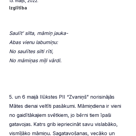
13. maijs, 2022.
Izglītība
Saulīt’ silta, māmiņ jauka-
Abas vienu labumiņu:
No saulītes silti rīti,
No māmiņas mīļi vārdi.
5. un 6 maijā Ilūkstes PII “Zvaniņš” norisinājās
Mātes dienai veltīti pasākumi. Māmiņdiena ir vieni
no gaidītākajiem svētkiem, jo bērni tiem īpaši
gatavojas. Katrs grib iepriecināt savu vislabāko,
vismīļāko māmiņu. Sagatavošanas, vecāko un