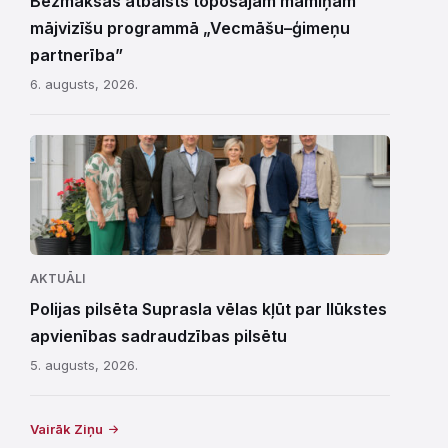
Bezmaksas atbalsts topošajām māmiņām
mājvizīšu programmā „Vecmāšu–ģimeņu
partnerība”
6. augusts, 2026.
AKTUĀLI
Polijas pilsēta Suprasla vēlas kļūt par Ilūkstes
apvienības sadraudzības pilsētu
5. augusts, 2026.
Vairāk Ziņu