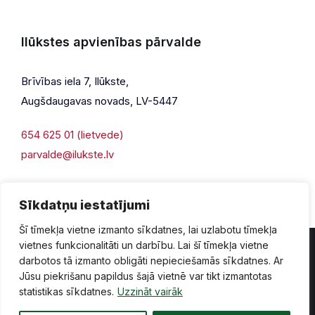
Ilūkstes apvienības pārvalde
Brīvības iela 7, Ilūkste,
Augšdaugavas novads, LV-5447
654 625 01 (lietvede)
parvalde@ilukste.lv
Sīkdatņu iestatījumi
Šī tīmekļa vietne izmanto sīkdatnes, lai uzlabotu tīmekļa
vietnes funkcionalitāti un darbību. Lai šī tīmekļa vietne
darbotos tā izmanto obligāti nepieciešamās sīkdatnes. Ar
Jūsu piekrišanu papildus šajā vietnē var tikt izmantotas
Privātuma politika
Piekļūstamība
Lapas karte
statistikas sīkdatnes.
Uzzināt vairāk
Vecā mājaslapas versija