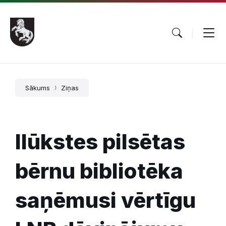
Pāriet
Skip
Skip
uz
to
to
saturu
main
footer
navigation
Sākums
Ziņas
Ilūkstes pilsētas
bērnu bibliotēka
saņēmusi vērtīgu