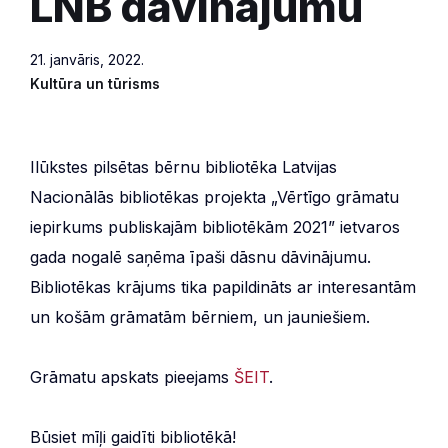
LNB dāvinājumu
21. janvāris, 2022.
Kultūra un tūrisms
Ilūkstes pilsētas bērnu bibliotēka Latvijas
Nacionālās bibliotēkas projekta „Vērtīgo grāmatu
iepirkums publiskajām bibliotēkām 2021” ietvaros
gada nogalē saņēma īpaši dāsnu dāvinājumu.
Bibliotēkas krājums tika papildināts ar interesantām
un košām grāmatām bērniem, un jauniešiem.
Grāmatu apskats pieejams
ŠEIT
.
Būsiet mīļi gaidīti bibliotēkā!