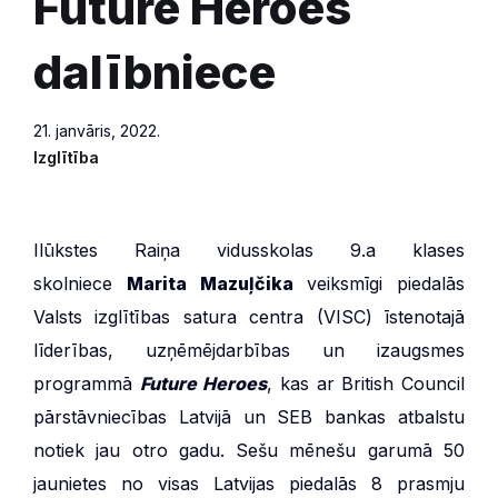
Future Heroes
dalībniece
21. janvāris, 2022.
Izglītība
Ilūkstes Raiņa vidusskolas 9.a klases
skolniece
Marita Mazuļčika
veiksmīgi piedalās
Valsts izglītības satura centra (VISC) īstenotajā
līderības, uzņēmējdarbības un izaugsmes
programmā
Future Heroes
, kas ar British Council
pārstāvniecības Latvijā un SEB bankas atbalstu
notiek jau otro gadu. Sešu mēnešu garumā 50
jaunietes no visas Latvijas piedalās 8 prasmju