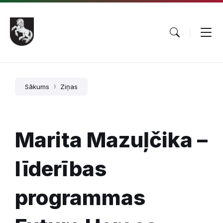
Pāriet
Skip
Skip
uz
to
to
saturu
main
footer
navigation
Sākums
Ziņas
Marita Mazuļčika –
līderības
programmas