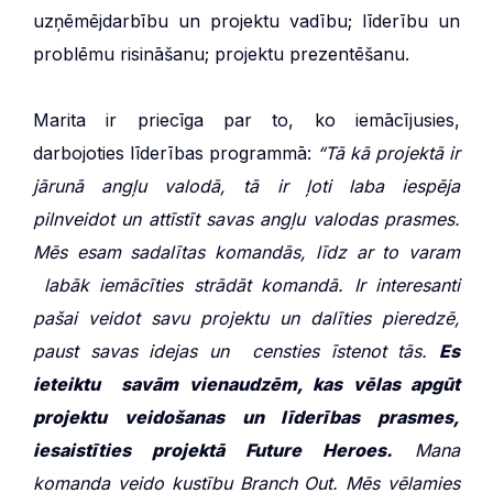
uzņēmējdarbību un projektu vadību; līderību un
problēmu risināšanu; projektu prezentēšanu.
Marita ir priecīga par to, ko iemācījusies,
darbojoties līderības programmā:
“Tā kā projektā ir
jārunā angļu valodā, tā ir ļoti laba iespēja
pilnveidot un attīstīt savas angļu valodas prasmes.
Mēs esam sadalītas komandās, līdz ar to varam
labāk iemācīties strādāt komandā.
Ir interesanti
pašai veidot savu projektu un dalīties pieredzē,
paust savas idejas un censties īstenot tās.
Es
ieteiktu savām vienaudzēm, kas vēlas apgūt
projektu veidošanas un līderības prasmes,
iesaistīties projektā Future Heroes.
Mana
komanda veido kustību Branch Out. Mēs vēlamies