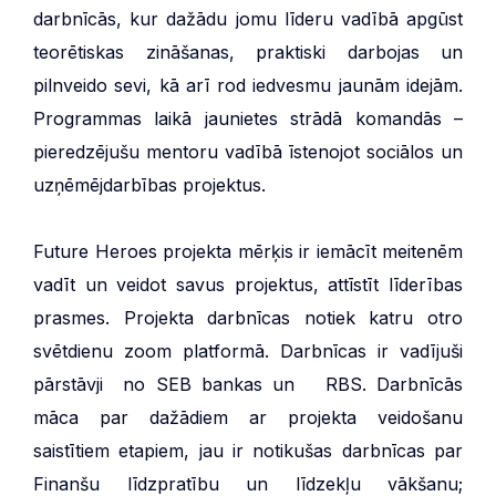
darbnīcās, kur dažādu jomu līderu vadībā apgūst
teorētiskas zināšanas, praktiski darbojas un
pilnveido sevi, kā arī rod iedvesmu jaunām idejām.
Programmas laikā jaunietes strādā komandās –
pieredzējušu mentoru vadībā īstenojot sociālos un
uzņēmējdarbības projektus.
Future Heroes projekta mērķis ir iemācīt meitenēm
vadīt un veidot savus projektus, attīstīt līderības
prasmes. Projekta darbnīcas notiek katru otro
svētdienu zoom platformā. Darbnīcas ir vadījuši
pārstāvji no SEB bankas un RBS. Darbnīcās
māca par dažādiem ar projekta veidošanu
saistītiem etapiem, jau ir notikušas darbnīcas par
Finanšu līdzpratību un līdzekļu vākšanu;