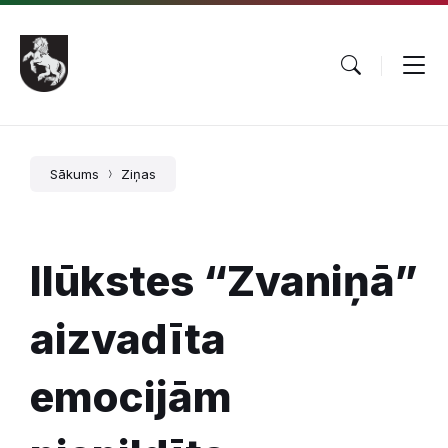
Pāriet
Skip
Skip
uz
to
to
saturu
main
footer
navigation
Sākums
Ziņas
Ilūkstes “Zvaniņā”
aizvadīta
emocijām