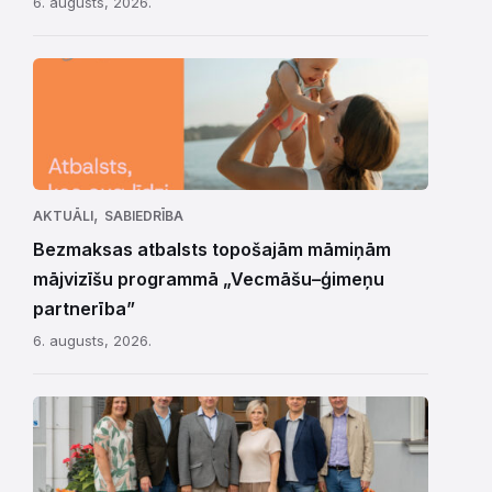
6. augusts, 2026.
,
AKTUĀLI
SABIEDRĪBA
Bezmaksas atbalsts topošajām māmiņām
mājvizīšu programmā „Vecmāšu–ģimeņu
partnerība”
6. augusts, 2026.