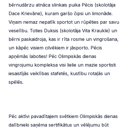
bērnudārzu atnāca slinkais puika Pēcis (skolotāja
Dace Krievāne), kuram garšo čipsi un limonāde.
Viņam nemaz nepatīk sportot un rūpēties par savu
veselību. Toties Duksis (skolotāja Vita Kraukle) un
bērni paskaidroja, kas ir rīta rosme un vingrošana,
un kāpēc visiem cilvēkiem ir jāsporto. Pēcis
apņēmās laboties! Pēc Olimpiskās dienas
vingrojumu kompleksa visi lielie un mazie sportisti
iesaistījās veiklības stafetēs, kustību rotaļās un
spēlēs.
Pēc aktīvi pavadītajiem svētkiem Olimpiskās dienas
dalībnieki saņēma sertifikātus un vēlējumu būt