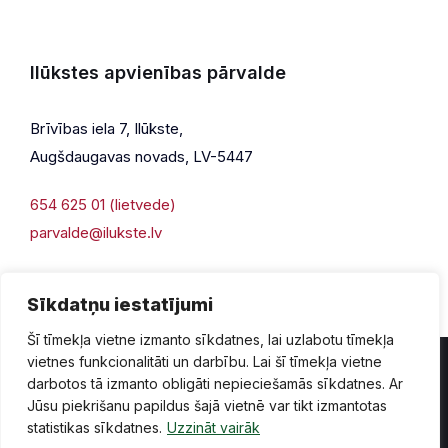
Ilūkstes apvienības pārvalde
Brīvības iela 7, Ilūkste,
Augšdaugavas novads, LV-5447
654 625 01 (lietvede)
parvalde@ilukste.lv
Sīkdatņu iestatījumi
Šī tīmekļa vietne izmanto sīkdatnes, lai uzlabotu tīmekļa
vietnes funkcionalitāti un darbību. Lai šī tīmekļa vietne
darbotos tā izmanto obligāti nepieciešamās sīkdatnes. Ar
Jūsu piekrišanu papildus šajā vietnē var tikt izmantotas
Privātuma politika
Piekļūstamība
Lapas karte
statistikas sīkdatnes.
Uzzināt vairāk
Vecā mājaslapas versija