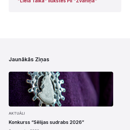
"Lielā Talka" Ilūkstes PII "Zvaniņā"
Jaunākās Ziņas
AKTUĀLI
Konkurss “Sēlijas sudrabs 2026”