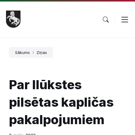
Pāriet
Skip
Skip
uz
to
to
saturu
main
footer
navigation
Sākums
Ziņas
Par Ilūkstes
pilsētas kapličas
pakalpojumiem