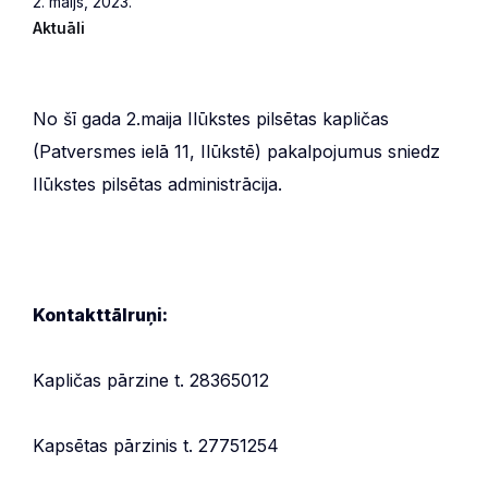
2. maijs, 2023.
Aktuāli
No šī gada 2.maija Ilūkstes pilsētas kapličas
(Patversmes ielā 11, Ilūkstē) pakalpojumus sniedz
Ilūkstes pilsētas administrācija.
Kontakttālruņi:
Kapličas pārzine t. 28365012
Kapsētas pārzinis t. 27751254