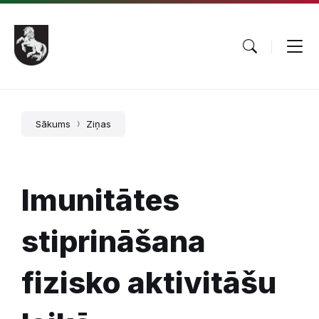
Pāriet
Skip
Skip
uz
to
to
saturu
main
footer
navigation
Sākums
Ziņas
Imunitātes
stiprināšana
fizisko aktivitāšu