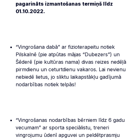
pagarināts izmantošanas termiņš līdz
01.10.2022.
“Vingrošana dabā” ar fizioterapeitu notiek
Pilskalnē (pie atpūtas mājas “Dubezers”) un
Šēderē (pie kultūras nama) divas reizes nedēļā
pirmdienu un ceturtdienu vakaros. Lai nevienu
nebiedē lietus, jo sliktu laikapstākļu gadījumā
nodarbības notiek telpās!
“Vingrošanas nodarbības bērniem līdz 6 gadu
vecumam” ar sporta speciālistu, treneri
vingrojumu ūdenī apguvei un peldētprasmju