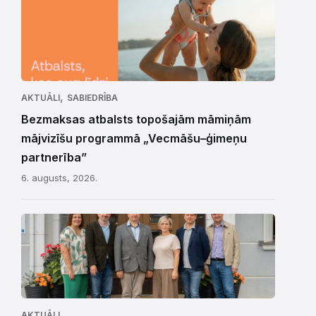
,
AKTUĀLI
SABIEDRĪBA
Bezmaksas atbalsts topošajām māmiņām
mājvizīšu programmā „Vecmāšu–ģimeņu
partnerība”
6. augusts, 2026.
AKTUĀLI