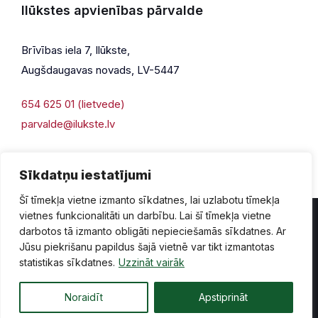
Ilūkstes apvienības pārvalde
Brīvības iela 7, Ilūkste,
Augšdaugavas novads, LV-5447
654 625 01 (lietvede)
parvalde@ilukste.lv
Sīkdatņu iestatījumi
Šī tīmekļa vietne izmanto sīkdatnes, lai uzlabotu tīmekļa
vietnes funkcionalitāti un darbību. Lai šī tīmekļa vietne
darbotos tā izmanto obligāti nepieciešamās sīkdatnes. Ar
Jūsu piekrišanu papildus šajā vietnē var tikt izmantotas
Privātuma politika
Piekļūstamība
Lapas karte
statistikas sīkdatnes.
Uzzināt vairāk
Vecā mājaslapas versija
Noraidīt
Apstiprināt
© 2026 Ilūkste, publicētā satura visas tiesības aizsargātas.