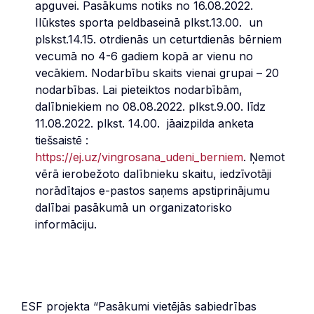
apguvei. Pasākums notiks no 16.08.2022.
Ilūkstes sporta peldbaseinā plkst.13.00. un
plskst.14.15. otrdienās un ceturtdienās bērniem
vecumā no 4-6 gadiem kopā ar vienu no
vecākiem. Nodarbību skaits vienai grupai – 20
nodarbības. Lai pieteiktos nodarbībām,
dalībniekiem no 08.08.2022. plkst.9.00. līdz
11.08.2022. plkst. 14.00. jāaizpilda anketa
tiešsaistē :
https://ej.uz/vingrosana_udeni_berniem
. Ņemot
vērā ierobežoto dalībnieku skaitu, iedzīvotāji
norādītajos e-pastos saņems apstiprinājumu
dalībai pasākumā un organizatorisko
informāciju.
ESF projekta “Pasākumi vietējās sabiedrības