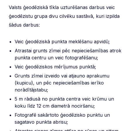
Valsts ģeodēziskā tīkla uzturēšanas darbus veic
ģeodēzistu grupa divu cilvēku sastāvā, kuri izpilda
šādus darbus:
Veic ģeodēziskā punkta meklēšanu apvidū;
Atrastai grunts zīmei pēc nepieciešamības atrok
punkta centru un veic fotografēšanu;
Veic ģeodēziskos mērījumus punktā;
Grunts zīmei izveido vai atjauno aprakumu
(kupicu), un pēc nepieciešamības ierīko
norādītājstabu;
5 m rādiusā no punkta centra veic krūmu un
koku līdz 12 cm diametrā nociršanu;
Fotografē sakārtoto ģeodēzisko punktu un
sagatavo punkta abrisu;
Atrastas sienas zīmes attīra no rūsas un citiem