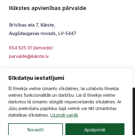
Ilūkstes apvienības pārvalde
Brīvības iela 7, Ilūkste,
Augšdaugavas novads, LV-5447
654 625 01 (lietvede)
parvalde@ilukste.lv
Sīkdatņu iestatījumi
Šī tīmekļa vietne izmanto sīkdatnes, lai uzlabotu tīmekļa
vietnes funkcionalitāti un darbību. Lai šī tīmekļa vietne
darbotos tā izmanto obligāti nepieciešamās sīkdatnes. Ar
Jūsu piekrišanu papildus šajā vietnē var tikt izmantotas
Privātuma politika
Piekļūstamība
Lapas karte
statistikas sīkdatnes.
Uzzināt vairāk
Vecā mājaslapas versija
Noraidīt
Apstiprināt
© 2026 Ilūkste, publicētā satura visas tiesības aizsargātas.