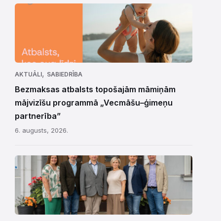
,
AKTUĀLI
SABIEDRĪBA
Bezmaksas atbalsts topošajām māmiņām
mājvizīšu programmā „Vecmāšu–ģimeņu
partnerība”
6. augusts, 2026.