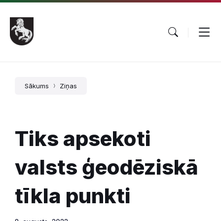
Pāriet
Skip
Skip
uz
to
to
saturu
main
footer
navigation
Sākums
Ziņas
Tiks apsekoti
valsts ģeodēziskā
tīkla punkti