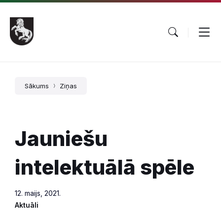
Pāriet
Skip
Skip
uz
to
to
saturu
main
footer
navigation
Sākums
Ziņas
Jauniešu
intelektuālā spēle
12. maijs, 2021.
Aktuāli