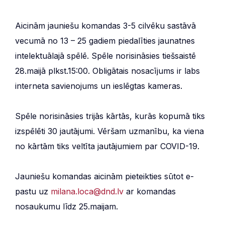
Aicinām jauniešu komandas 3-5 cilvēku sastāvā
vecumā no 13 – 25 gadiem piedalīties jaunatnes
intelektuālajā spēlē. Spēle norisināsies tiešsaistē
28.maijā plkst.15:00. Obligātais nosacījums ir labs
interneta savienojums un ieslēgtas kameras.
Spēle norisināsies trijās kārtās, kurās kopumā tiks
izspēlēti 30 jautājumi. Vēršam uzmanību, ka viena
no kārtām tiks veltīta jautājumiem par COVID-19.
Jauniešu komandas aicinām pieteikties sūtot e-
pastu uz
milana.loca@dnd.lv
ar komandas
nosaukumu līdz 25.maijam.