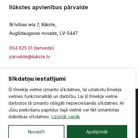
Ilūkstes apvienības pārvalde
Brīvības iela 7, Ilūkste,
Augšdaugavas novads, LV-5447
654 625 01 (lietvede)
parvalde@ilukste.lv
Sīkdatņu iestatījumi
Šī tīmekļa vietne izmanto sīkdatnes, lai uzlabotu tīmekļa
vietnes funkcionalitāti un darbību. Lai šī tīmekļa vietne
darbotos tā izmanto obligāti nepieciešamās sīkdatnes. Ar
Jūsu piekrišanu papildus šajā vietnē var tikt izmantotas
Privātuma politika
Piekļūstamība
Lapas karte
statistikas sīkdatnes.
Uzzināt vairāk
Vecā mājaslapas versija
Noraidīt
Apstiprināt
© 2026 Ilūkste, publicētā satura visas tiesības aizsargātas.