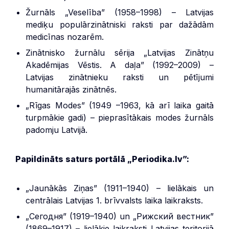
Žurnāls „Veselība” (1958–1998) – Latvijas
mediķu populārzinātniski raksti par dažādām
medicīnas nozarēm.
Zinātnisko žurnālu sērija „Latvijas Zinātņu
Akadēmijas Vēstis. A daļa” (1992–2009) –
Latvijas zinātnieku raksti un pētījumi
humanitārajās zinātnēs.
„Rīgas Modes” (1949 –1963, kā arī laika gaitā
turpmākie gadi) – pieprasītākais modes žurnāls
padomju Latvijā.
Papildināts saturs portālā „Periodika.lv”:
„Jaunākās Ziņas” (1911–1940) – lielākais un
centrālais Latvijas 1. brīvvalsts laika laikraksts.
„Сегодня” (1919–1940) un „Рижский вестник”
(1869–1917) – lielākie laikraksti Latvijas teritorijā