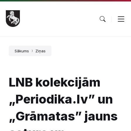
Pāriet
Skip
Skip
uz
to
to
saturu
main
footer
navigation
Sākums
Ziņas
LNB kolekcijām
„Periodika.lv” un
„Grāmatas” jauns