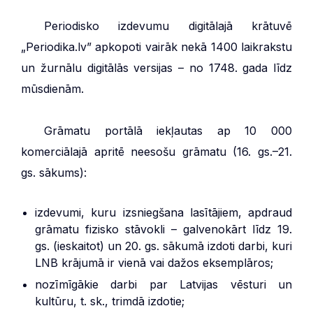
***
Periodisko izdevumu digitālajā krātuvē
„Periodika.lv” apkopoti vairāk nekā 1400 laikrakstu
un žurnālu digitālās versijas – no 1748. gada līdz
mūsdienām.
***
Grāmatu portālā iekļautas ap 10 000
komerciālajā apritē neesošu grāmatu (16. gs.–21.
gs. sākums):
izdevumi, kuru izsniegšana lasītājiem, apdraud
grāmatu fizisko stāvokli – galvenokārt līdz 19.
gs. (ieskaitot) un 20. gs. sākumā izdoti darbi, kuri
LNB krājumā ir vienā vai dažos eksemplāros;
nozīmīgākie darbi par Latvijas vēsturi un
kultūru, t. sk., trimdā izdotie;