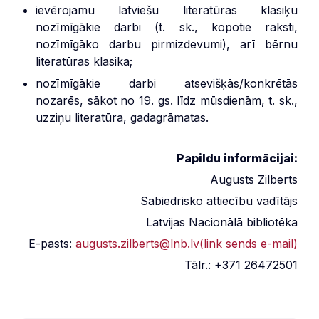
ievērojamu latviešu literatūras klasiķu
nozīmīgākie darbi (t. sk., kopotie raksti,
nozīmīgāko darbu pirmizdevumi), arī bērnu
literatūras klasika;
nozīmīgākie darbi atsevišķās/konkrētās
nozarēs, sākot no 19. gs. līdz mūsdienām, t. sk.,
uzziņu literatūra, gadagrāmatas.
Papildu informācijai:
Augusts Zilberts
Sabiedrisko attiecību vadītājs
Latvijas Nacionālā bibliotēka
E-pasts:
augusts.zilberts@lnb.lv(link sends e-mail)
Tālr.: +371 26472501