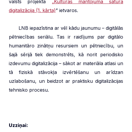
valsts projekta
„Kultūras mantojuma satura
digitalizācija (1. kārta)
” ietvaros.
***
LNB iepazīstina ar vēl kādu jaunumu – digitālās
pētniecības seriālu. Tas ir raidījums par digitālo
humanitāro zinātņu resursiem un pētniecību, un
šajā sērijā tiek demonstrēts, kā norit periodisko
izdevumu digitalizācija – sākot ar materiāla atlasi un
tā fiziskā stāvokļa izvērtēšanu un arīdzan
uzlabošanu, un beidzot ar praktisku digitalizācijas
tehnisko procesu.
Uzziņai: