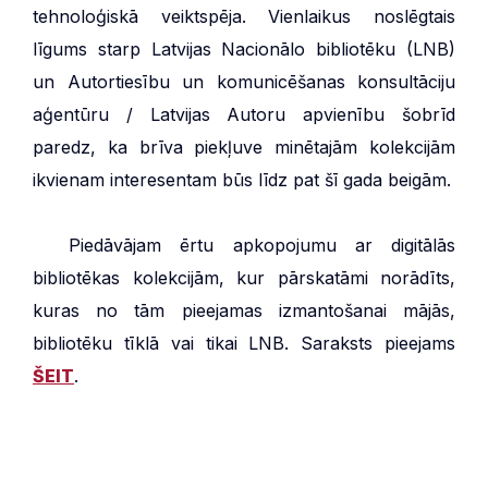
tehnoloģiskā veiktspēja. Vienlaikus noslēgtais
līgums starp Latvijas Nacionālo bibliotēku (LNB)
un Autortiesību un komunicēšanas konsultāciju
aģentūru / Latvijas Autoru apvienību šobrīd
paredz, ka brīva piekļuve minētajām kolekcijām
ikvienam interesentam būs līdz pat šī gada beigām.
***
Piedāvājam ērtu apkopojumu ar digitālās
bibliotēkas kolekcijām, kur pārskatāmi norādīts,
kuras no tām pieejamas izmantošanai mājās,
bibliotēku tīklā vai tikai LNB. Saraksts pieejams
ŠEIT
.