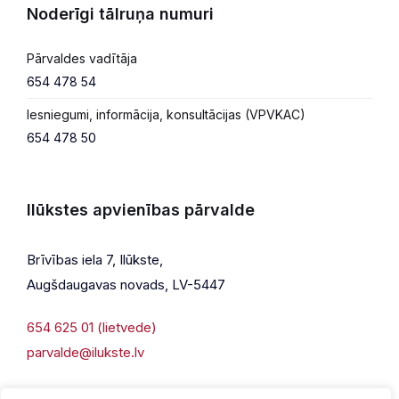
Noderīgi tālruņa numuri
Pārvaldes vadītāja
654 478 54
Iesniegumi, informācija, konsultācijas (VPVKAC)
654 478 50
Ilūkstes apvienības pārvalde
Brīvības iela 7, Ilūkste,
Augšdaugavas novads, LV-5447
654 625 01 (lietvede)
parvalde@ilukste.lv