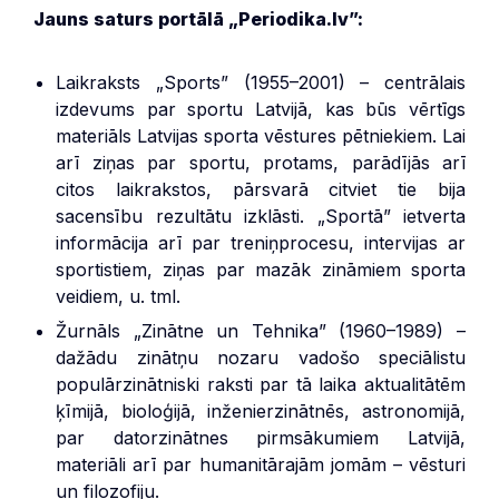
Jauns saturs portālā „Periodika.lv”:
Laikraksts „Sports” (1955–2001) – centrālais
izdevums par sportu Latvijā, kas būs vērtīgs
materiāls Latvijas sporta vēstures pētniekiem. Lai
arī ziņas par sportu, protams, parādījās arī
citos laikrakstos, pārsvarā citviet tie bija
sacensību rezultātu izklāsti. „Sportā” ietverta
informācija arī par treniņprocesu, intervijas ar
sportistiem, ziņas par mazāk zināmiem sporta
veidiem, u. tml.
Žurnāls „Zinātne un Tehnika” (1960–1989) –
dažādu zinātņu nozaru vadošo speciālistu
populārzinātniski raksti par tā laika aktualitātēm
ķīmijā, bioloģijā, inženierzinātnēs, astronomijā,
par datorzinātnes pirmsākumiem Latvijā,
materiāli arī par humanitārajām jomām – vēsturi
un filozofiju.