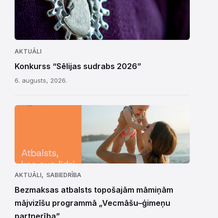
AKTUĀLI
Konkurss “Sēlijas sudrabs 2026”
6. augusts, 2026.
,
AKTUĀLI
SABIEDRĪBA
Bezmaksas atbalsts topošajām māmiņām
mājvizīšu programmā „Vecmāšu–ģimeņu
partnerība”