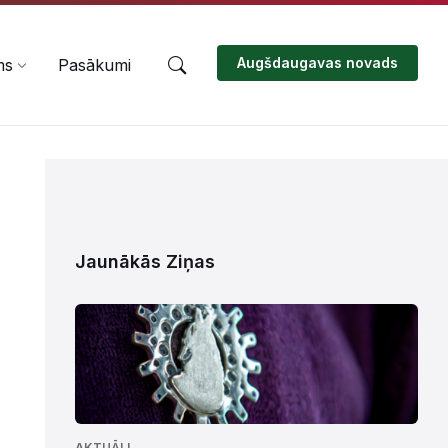
Augšdaugavas novads
ms
Pasākumi
Jaunākās Ziņas
AKTUĀLI