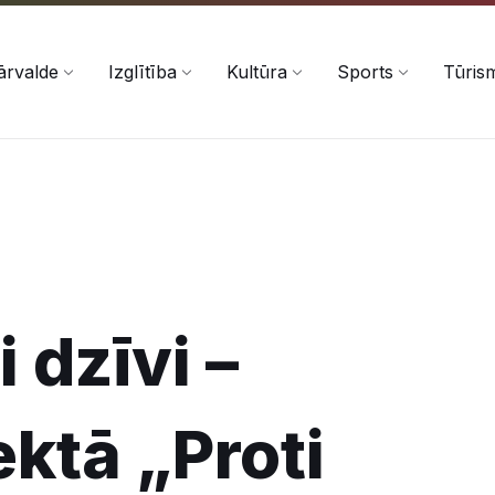
ārvalde
Izglītība
Kultūra
Sports
Tūris
 dzīvi –
ektā „Proti