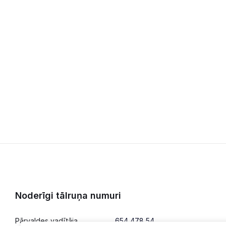
Noderīgi tālruņa numuri
Pārvaldes vadītāja
654 478 54