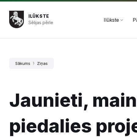
Pāriet
Skip
Skip
+371 654 478 50
pasts@ilukste.lv
uz
to
to
saturu
main
footer
ILŪKSTE
navigation
Ilūkste
P
Sēlijas pērle
Sākums
Ziņas
Jaunieti, maini
piedalies proj