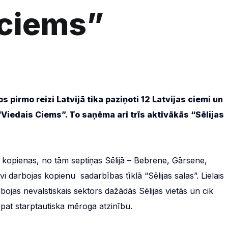
 ciems”
s pirmo reizi Latvijā tika paziņoti 12 Latvijas ciemi un
Viedais Ciems”. To saņēma arī trīs aktīvākās “Sēlijas
s kopienas, no tām septiņas Sēlijā – Bebrene, Gārsene,
 darbojas kopienu sadarbības tīklā “Sēlijas salas”. Lielais
arbojas nevalstiskais sektors dažādās Sēlijas vietās un cik
n pat starptautiska mēroga atzinību.