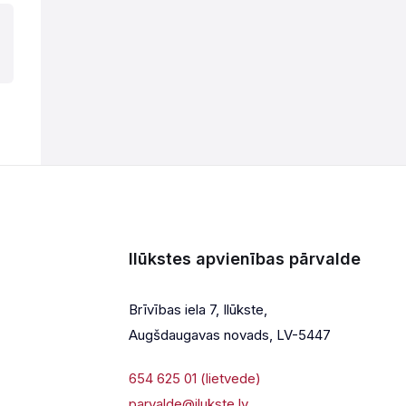
Ilūkstes apvienības pārvalde
Brīvības iela 7, Ilūkste,
Augšdaugavas novads, LV-5447
654 625 01 (lietvede)
parvalde@ilukste.lv