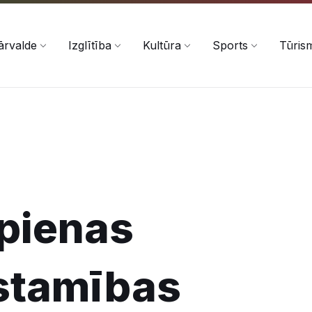
ārvalde
Izglītība
Kultūra
Sports
Tūris
opienas
stamības