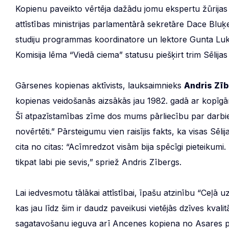
Kopienu paveikto vērtēja dažādu jomu ekspertu žūrijas
attīstības ministrijas parlamentārā sekretāre Dace Bluķe
studiju programmas koordinatore un lektore Gunta Lukst
Komisija lēma “Viedā ciema” statusu piešķirt trim Sēlij
Gārsenes kopienas aktīvists, lauksaimnieks
Andris Zī
kopienas veidošanās aizsākās jau 1982. gadā ar kopīgām 
Šī atpazīstamības zīme dos mums pārliecību par darbi
novērtēti.” Pārsteigumu vien raisījis fakts, ka visas Sēl
cita no citas: “Acīmredzot visām bija spēcīgi pieteikumi
tikpat labi pie sevis,” spriež Andris Zībergs.
Lai iedvesmotu tālākai attīstībai, īpašu atzinību “Ceļ
kas jau līdz šim ir daudz paveikusi vietējās dzīves kval
sagatavošanu ieguva arī Ancenes kopiena no Asares p