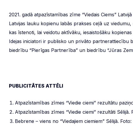
2021. gadā atpazīstamības zīme “Viedais Ciems” Latvijā ti
Latvijas lauku kopienu labās prakses ceļā uz viedumu, d
kas īstenoti, lai veidotu aktīvāku, iesaistošāku kopiena
Idejas iniciatori ir publisko un privāto partnerattiecīb
biedrību “Pierīgas Partnerība” un biedrību “Jūras Zeme”, 
PUBLICITĀTES ATTĒLI
Atpazīstamības zīmes “Viedie ciemi” rezultātu pazi
Atpazīstamības zīmes “Viedie ciemi” rezultāti Sēlijā. P
Bebrene – viens no “Viedajiem ciemiem” Sēlijā. Foto