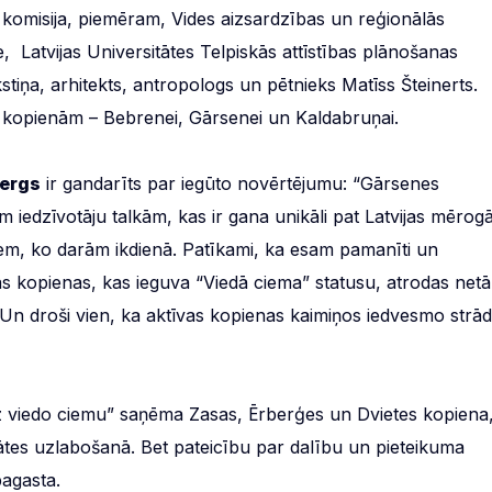
 komisija, piemēram, Vides aizsardzības un reģionālās
, Latvijas Universitātes Telpiskās attīstības plānošanas
iņa, arhitekts, antropologs un pētnieks Matīss Šteinerts.
as kopienām – Bebrenei, Gārsenei un Kaldabruņai.
bergs
ir gandarīts par iegūto novērtējumu: “Gārsenes
iedzīvotāju talkām, kas ir gana unikāli pat Latvijas mērogā
em, ko darām ikdienā. Patīkami, ka esam pamanīti un
ijas kopienas, kas ieguva “Viedā ciema” statusu, atrodas netā
. Un droši vien, ka aktīvas kopienas kaimiņos iedvesmo strād
ā uz viedo ciemu” saņēma Zasas, Ērberģes un Dvietes kopiena
itātes uzlabošanā. Bet pateicību par dalību un pieteikuma
agasta.