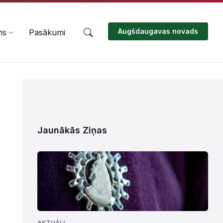
Augšdaugavas novads
ms
Pasākumi
Jaunākās Ziņas
AKTUĀLI