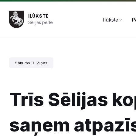
Pāriet
Skip
Skip
+371 654 478 50
pasts@ilukste.lv
uz
to
to
saturu
main
footer
ILŪKSTE
navigation
Ilūkste
P
Sēlijas pērle
Sākums
Ziņas
Trīs Sēlijas k
saņem atpazī