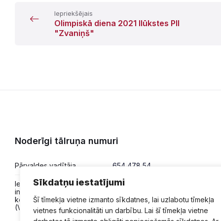
Iepriekšējais
Olimpiskā diena 2021 Ilūkstes PII
"Zvaniņš"
Noderīgi tālruņa numuri
Pārvaldes vadītāja
654 478 54
Sīkdatņu iestatījumi
Iesniegumi,
654 478 50
informācija,
konsultācijas
Šī tīmekļa vietne izmanto sīkdatnes, lai uzlabotu tīmekļa
(VPVKAC)
vietnes funkcionalitāti un darbību. Lai šī tīmekļa vietne