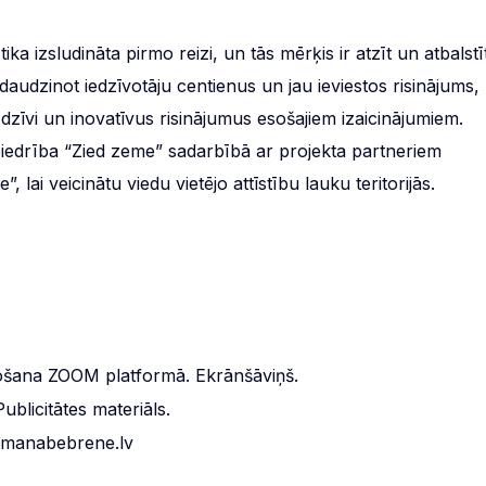
ka izsludināta pirmo reizi, un tās mērķis ir atzīt un atbalstī
audzinot iedzīvotāju centienus un jau ieviestos risinājums,
s dzīvi un inovatīvus risinājumus esošajiem izaicinājumiem.
u biedrība “Zied zeme” sadarbībā ar projekta partneriem
lai veicinātu viedu vietējo attīstību lauku teritorijās.
ņošana ZOOM platformā. Ekrānšāviņš.
ublicitātes materiāls.
: manabebrene.lv