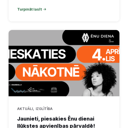
Turpināt lasīt
,
AKTUĀLI
IZGLĪTĪBA
Jaunieti, piesakies Ēnu dienai
Ilūkstes apvienības pārvaldē!