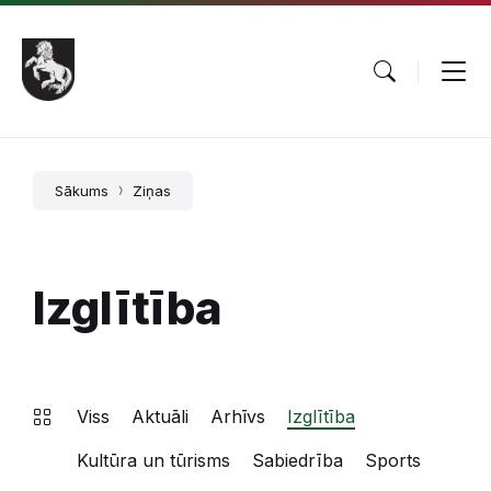
Pāriet
Skip
Skip
uz
to
to
saturu
main
footer
navigation
Sākums
Ziņas
Izglītība
Viss
Aktuāli
Arhīvs
Izglītība
Kultūra un tūrisms
Sabiedrība
Sports