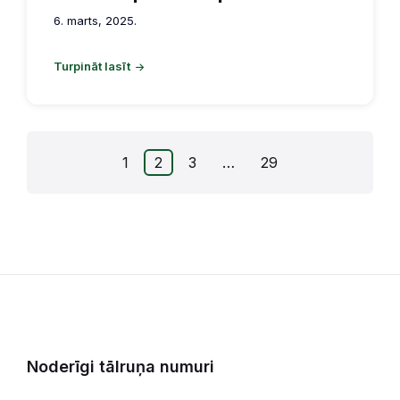
6. marts, 2025.
Turpināt lasīt
Ziņu
1
2
3
…
29
numerācija
pēc
lappusēm
Noderīgi tālruņa numuri