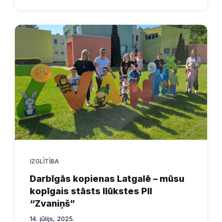
IZGLĪTĪBA
Darbīgās kopienas Latgalē – mūsu
kopīgais stāsts Ilūkstes PII
“Zvaniņš”
14. jūlijs, 2025.