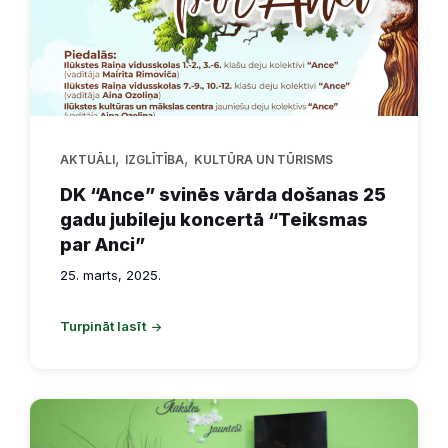
,
,
AKTUĀLI
IZGLĪTĪBA
KULTŪRA UN TŪRISMS
DK “Ance” svinēs vārda došanas 25
gadu jubileju koncertā “Teiksmas
par Anci”
25. marts, 2025.
Turpināt lasīt