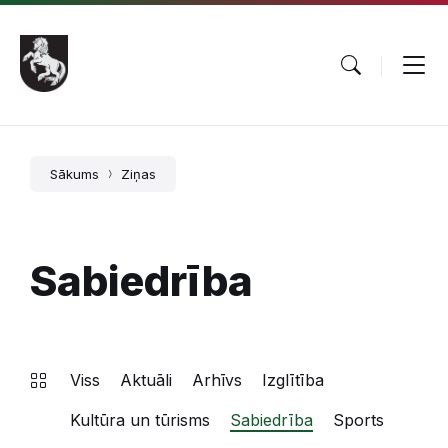
Pāriet
Skip
Skip
uz
to
to
saturu
main
footer
navigation
Sākums
Ziņas
Sabiedrība
Viss
Aktuāli
Arhīvs
Izglītība
Kultūra un tūrisms
Sabiedrība
Sports