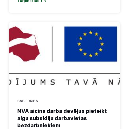
Turpināt lasīt
SABIEDRĪBA
NVA aicina darba devējus pieteikt
algu subsīdiju darbavietas
bezdarbniekiem