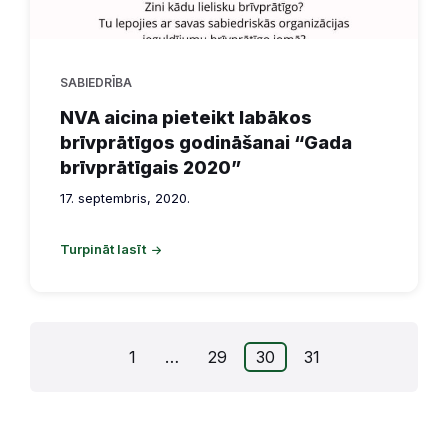
SABIEDRĪBA
NVA aicina pieteikt labākos
brīvprātīgos godināšanai “Gada
brīvprātīgais 2020”
17. septembris, 2020.
Turpināt lasīt
Ziņu
1
…
29
30
31
numerācija
pēc