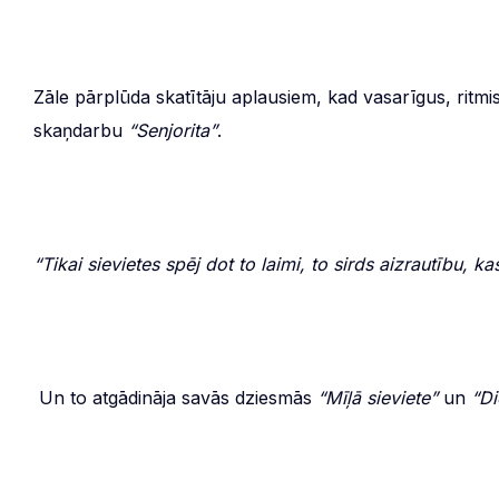
Zāle pārplūda skatītāju aplausiem, kad vasarīgus, ritm
skaņdarbu
“Senjorita”
.
“
Tikai sievietes spēj dot to laimi, to sirds aizrautību, k
Un to atgādināja savās dziesmās
“Mīļā sieviete”
un
“Di