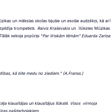
ikas un mākslas skolas bijušie un esošie audzēkņi, kā arī
zpildīja trompetists
Raivis Kraševskis
un
Ilūkstes Mūzikas
Tālāk sekoja popūrijs “
Par liriskām tēmām” Eduarda Zariņa
tības, kā bite medu no ziediem.” (A.Franss.)
ja klausītājas un klausītājus Ilūkstē. Visos virmoja
ltūras pašdarbniekiem.