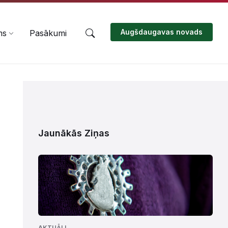
Augšdaugavas novads
ms
Pasākumi
Jaunākās Ziņas
AKTUĀLI