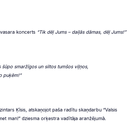
pavasara koncerts
“Tik dēļ Jums – daiļās dāmas, dēļ Jums!”
is šūpo smaržīgos un siltos tumšos viļņos,
rp puķēm!”
ntars Ķīsis, atskaņojot paša radītu skaņdarbu “Valsis
met man!” dziesma orķestra vadītāja aranžējumā.