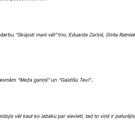
ņdarbu
“Skūpsti mani vēl”
trio;
Eduarda Zariņš, Ginta Ratnie
ziesmām
“Meža gariņš”
un
“Gaidīšu Tevi”..
dojis vēl kaut ko labāku par sievieti, tad to viņš ir paturējis