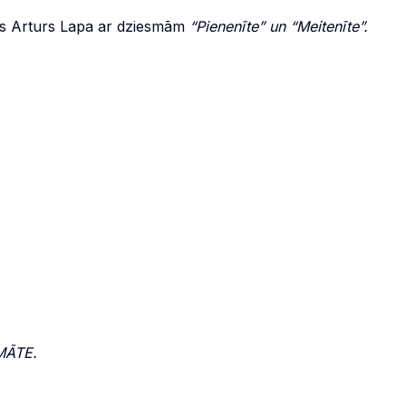
js Arturs Lapa ar dziesmām
“Pienenīte” un “Meitenīte”.
 MĀTE.