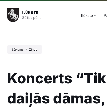
Pāriet
Skip
Skip
+371 654 478 50
pasts@ilukste.lv
uz
to
to
saturu
main
footer
ILŪKSTE
navigation
Ilūkste
P
Sēlijas pērle
Sākums
Ziņas
Koncerts “Tik
daiļās dāmas,