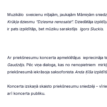
Muzikālo sveicienu mīļajām, jaukajām Māmiņām snied
Krūkļa
dziesmu
”Dziesma nenosalst”.
Dziedātāja izpild
ir pats izpildītājs, bet mūziku sarakstījis
Igors Sluckis
.
Ar priekšnesumu koncerta apmeklētājus iepriecināja t
Gaudzējs.
Pēc viņa dialoga, kas no nenopietniem mirkļi
priekšnesumā iekrāsoja saksofonista
Anda Ķīša
izpildī
Koncerta izskaņā skaisto priekšnesumu sniedzēji – vīri
arī koncerta publiku.