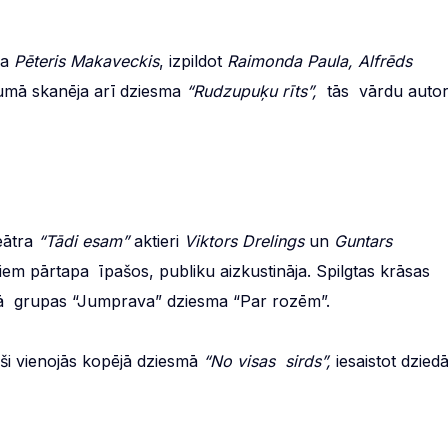
za
Pēteris Makaveckis
, izpildot
Raimonda Paula, Alfrēds
ījumā skanēja arī dziesma
“Rudzupuķu rīts”,
tās vārdu auto
eātra
“Tādi esam”
aktieri
Viktors Drelings
un
Guntars
em pārtapa īpašos, publiku aizkustināja. Spilgtas krāsas
tā grupas “Jumprava” dziesma “Par rozēm”.
eši vienojās kopējā dziesmā
“No visas sirds”,
iesaistot dziedā