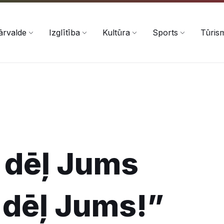
ārvalde
Izglītība
Kultūra
Sports
Tūris
 dēļ Jums
 dēļ Jums!”