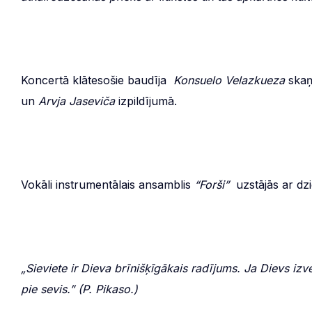
Koncertā klātesošie baudīja
Konsuelo Velazkueza
ska
un
Arvja Jaseviča
izpildījumā.
Vokāli instrumentālais ansamblis
“Forši”
uzstājās ar d
„Sieviete ir Dieva brīnišķīgākais radījums. Ja Dievs izvei
pie sevis.” (P. Pikaso.)