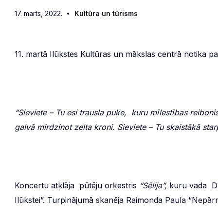
17. marts, 2022.
Kultūra un tūrisms
11. martā Ilūkstes Kultūras un mākslas centrā notika 
“Sieviete – Tu esi trausla puķe, kuru mīlestības reibon
galvā mirdzinot zelta kroni. Sieviete – Tu skaistākā sta
Koncertu atklāja pūtēju orķestris
“Sēlija”,
kuru vada Dzi
Ilūkstei”. Turpinājumā skanēja Raimonda Paula “Nepār