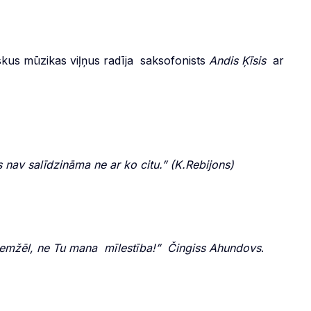
iskus mūzikas viļņus radīja saksofonists
Andis Ķīsis
ar
as nav salīdzināma ne ar ko citu.” (K.Rebijons)
emžēl, ne Tu mana mīlestība!”
Čingiss Ahundovs
.