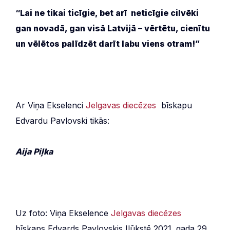
“Lai ne tikai ticīgie, bet arī neticīgie cilvēki
gan novadā, gan visā Latvijā – vērtētu, cienītu
un vēlētos palīdzēt darīt labu viens otram!”
Ar Viņa Ekselenci
Jelgavas diecēzes
bīskapu
Edvardu Pavlovski tikās:
Aija Piļka
Uz foto: Viņa Ekselence
Jelgavas diecēzes
bīskaps Edvards Pavlovskis Ilūkstē 2021. gada 29.