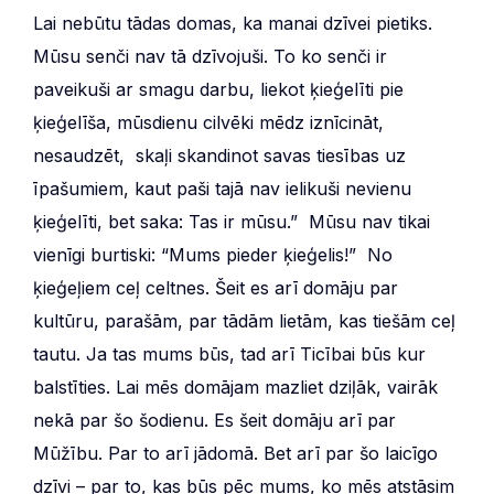
Lai nebūtu tādas domas, ka manai dzīvei pietiks.
Mūsu senči nav tā dzīvojuši. To ko senči ir
paveikuši ar smagu darbu, liekot ķieģelīti pie
ķieģelīša, mūsdienu cilvēki mēdz iznīcināt,
nesaudzēt, skaļi skandinot savas tiesības uz
īpašumiem, kaut paši tajā nav ielikuši nevienu
ķieģelīti, bet saka: Tas ir mūsu.” Mūsu nav tikai
vienīgi burtiski: “Mums pieder ķieģelis!” No
ķieģeļiem ceļ celtnes. Šeit es arī domāju par
kultūru, parašām, par tādām lietām, kas tiešām ceļ
tautu. Ja tas mums būs, tad arī Ticībai būs kur
balstīties. Lai mēs domājam mazliet dziļāk, vairāk
nekā par šo šodienu. Es šeit domāju arī par
Mūžību. Par to arī jādomā. Bet arī par šo laicīgo
dzīvi – par to, kas būs pēc mums, ko mēs atstāsim