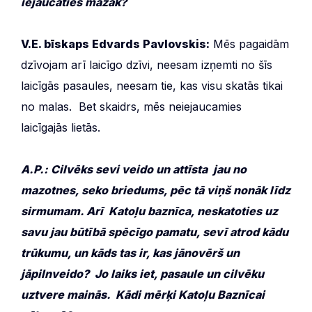
iejaucaties mazāk?
V.E. bīskaps Edvards Pavlovskis:
Mēs pagaidām
dzīvojam arī laicīgo dzīvi, neesam izņemti no šīs
laicīgās pasaules, neesam tie, kas visu skatās tikai
no malas. Bet skaidrs, mēs neiejaucamies
laicīgajās lietās.
A.P.: Cilvēks sevi veido un attīsta jau no
mazotnes, seko briedums, pēc tā viņš nonāk līdz
sirmumam. Arī Katoļu baznīca, neskatoties uz
savu jau būtībā spēcīgo pamatu, sevī atrod kādu
trūkumu, un kāds tas ir, kas jānovērš un
jāpilnveido? Jo laiks iet, pasaule un cilvēku
uztvere mainās. Kādi mērķi Katoļu Baznīcai