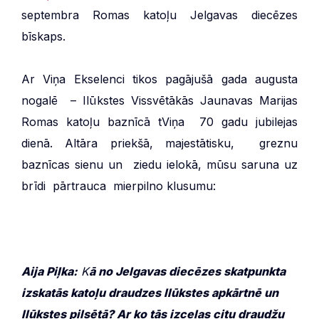
septembra Romas katoļu Jelgavas diecēzes
bīskaps.
Ar Viņa Ekselenci tikos pagājušā gada augusta
nogalē – Ilūkstes Vissvētākās Jaunavas Marijas
Romas katoļu baznīcā tViņa 70 gadu jubilejas
dienā. Altāra priekšā, majestātisku, greznu
baznīcas sienu un ziedu ielokā, mūsu saruna uz
brīdi pārtrauca mierpilno klusumu:
Aija Piļka:
K
ā no Jelgavas diecēzes skatpunkta
izskatās katoļu draudzes Ilūkstes apkārtnē un
Ilūkstes pilsētā? Ar ko tās izceļas citu draudžu