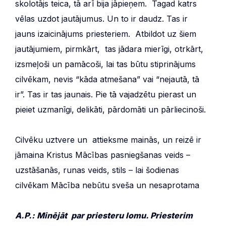
skolotājs teica, tā arī bija jāpieņem. Tagad katrs
vēlas uzdot jautājumus. Un to ir daudz. Tas ir
jauns izaicinājums priesteriem. Atbildot uz šiem
jautājumiem, pirmkārt, tas jādara mierīgi, otrkārt,
izsmeļoši un pamācoši, lai tas būtu stiprinājums
cilvēkam, nevis “kāda atmešana” vai “nejautā, tā
ir”. Tas ir tas jaunais. Pie tā vajadzētu pierast un
pieiet uzmanīgi, delikāti, pārdomāti un pārliecinoši.
Cilvēku uztvere un attieksme mainās, un reizē ir
jāmaina Kristus Mācības pasniegšanas veids –
uzstāšanās, runas veids, stils – lai šodienas
cilvēkam Mācība nebūtu sveša un nesaprotama
A.P.: Minējāt par priesteru lomu. Priesterim