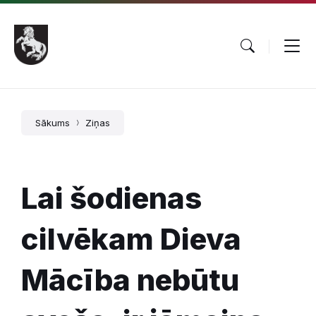
Pāriet
Skip
Skip
uz
to
to
saturu
main
footer
navigation
Sākums
Ziņas
Lai šodienas
cilvēkam Dieva
Mācība nebūtu