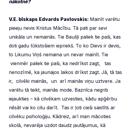
nākotnē?
V.E. bīskaps Edvards Pavlovskis:
Mainīt varētu
pieeju nevis Kristus Mācību. Tā pati par sevi
unikāla un nemainās. Tie Baušļi paliek tie paši, kas
doti gadu tūkstošiem iepriekš. To ko Dievs ir devis,
to Likumu Viņš nemaina un nevar mainīt. Tie
vienmēr paliek tie paši, ka nedrīkst zagt, tas
nenozīmē, ka jaunajos laikos drīkst zagt. Jā, tā tas
ir, cilvēki mainās, un arī mainās viņu uztvere. Ja
varētu tā teikt, mainās mode. Baznīca negrib
iejaukties – kā cilvēkam uzvesties, kādu apģērbu
nēsāt vai ko citu darīt. Tas ir ļoti cieši saistīts ar
cilvēku psiholoģiju. Kādreiz, arī man mācoties
skolā, nevarēja uzdot daudz jautājumus, kā