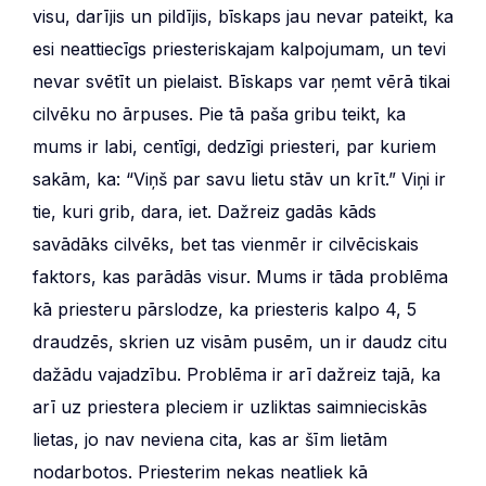
visu, darījis un pildījis, bīskaps jau nevar pateikt, ka
esi neattiecīgs priesteriskajam kalpojumam, un tevi
nevar svētīt un pielaist. Bīskaps var ņemt vērā tikai
cilvēku no ārpuses. Pie tā paša gribu teikt, ka
mums ir labi, centīgi, dedzīgi priesteri, par kuriem
sakām, ka: “Viņš par savu lietu stāv un krīt.” Viņi ir
tie, kuri grib, dara, iet. Dažreiz gadās kāds
savādāks cilvēks, bet tas vienmēr ir cilvēciskais
faktors, kas parādās visur. Mums ir tāda problēma
kā priesteru pārslodze, ka priesteris kalpo 4, 5
draudzēs, skrien uz visām pusēm, un ir daudz citu
dažādu vajadzību. Problēma ir arī dažreiz tajā, ka
arī uz priestera pleciem ir uzliktas saimnieciskās
lietas, jo nav neviena cita, kas ar šīm lietām
nodarbotos. Priesterim nekas neatliek kā