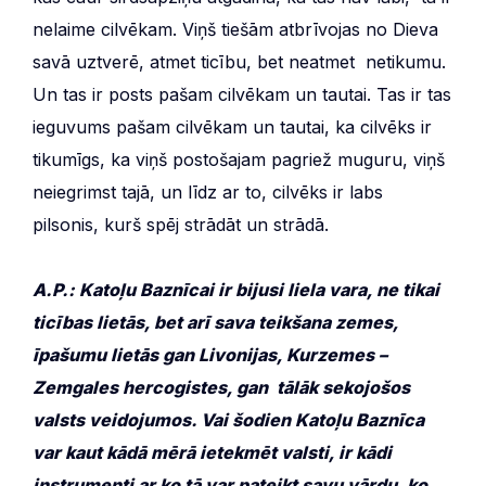
nelaime cilvēkam. Viņš tiešām atbrīvojas no Dieva
savā uztverē, atmet ticību, bet neatmet netikumu.
Un tas ir posts pašam cilvēkam un tautai. Tas ir tas
ieguvums pašam cilvēkam un tautai, ka cilvēks ir
tikumīgs, ka viņš postošajam pagriež muguru, viņš
neiegrimst tajā, un līdz ar to, cilvēks ir labs
pilsonis, kurš spēj strādāt un strādā.
A.P.: Katoļu Baznīcai ir bijusi liela vara, ne tikai
ticības lietās, bet arī sava teikšana zemes,
īpašumu lietās gan Livonijas, Kurzemes –
Zemgales hercogistes, gan tālāk sekojošos
valsts veidojumos. Vai šodien Katoļu Baznīca
var kaut kādā mērā ietekmēt valsti, ir kādi
instrumenti ar ko tā var pateikt savu vārdu, ko