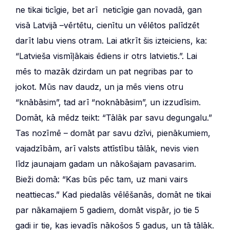
ne tikai ticīgie, bet arī neticīgie gan novadā, gan
visā Latvijā –vērtētu, cienītu un vēlētos palīdzēt
darīt labu viens otram. Lai atkrīt šis izteiciens, ka:
“Latvieša vismīļākais ēdiens ir otrs latvietis.”. Lai
mēs to mazāk dzirdam un pat negribas par to
jokot. Mūs nav daudz, un ja mēs viens otru
“knābāsim”, tad arī “noknābāsim”, un izzudīsim.
Domāt, kā mēdz teikt: “Tālāk par savu degungalu.”
Tas nozīmē – domāt par savu dzīvi, pienākumiem,
vajadzībām, arī valsts attīstību tālāk, nevis vien
līdz jaunajam gadam un nākošajam pavasarim.
Bieži domā: “Kas būs pēc tam, uz mani vairs
neattiecas.” Kad piedalās vēlēšanās, domāt ne tikai
par nākamajiem 5 gadiem, domāt vispār, jo tie 5
gadi ir tie, kas ievadīs nākošos 5 gadus, un tā tālāk.