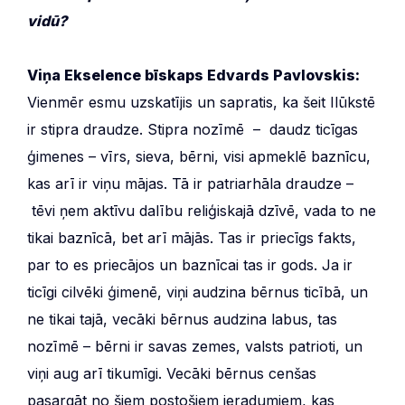
vidū?
Viņa Ekselence bīskaps Edvards Pavlovskis:
Vienmēr esmu uzskatījis un sapratis, ka šeit Ilūkstē
ir stipra draudze. Stipra nozīmē – daudz ticīgas
ģimenes – vīrs, sieva, bērni, visi apmeklē baznīcu,
kas arī ir viņu mājas. Tā ir patriarhāla draudze –
tēvi ņem aktīvu dalību reliģiskajā dzīvē, vada to ne
tikai baznīcā, bet arī mājās. Tas ir priecīgs fakts,
par to es priecājos un baznīcai tas ir gods. Ja ir
ticīgi cilvēki ģimenē, viņi audzina bērnus ticībā, un
ne tikai tajā, vecāki bērnus audzina labus, tas
nozīmē – bērni ir savas zemes, valsts patrioti, un
viņi aug arī tikumīgi. Vecāki bērnus cenšas
pasargāt no šiem postošiem ieradumiem, kas