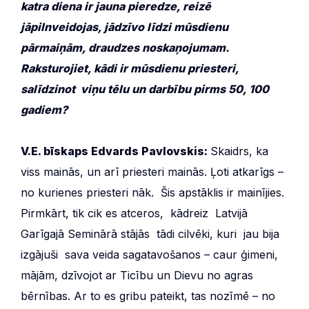
katra diena ir jauna pieredze, reizē
jāpilnveidojas, jādzīvo līdzi mūsdienu
pārmaiņām, draudzes noskaņojumam.
Raksturojiet, kādi ir mūsdienu priesteri,
salīdzinot viņu tēlu un darbību pirms 50, 100
gadiem?
V.E. bīskaps Edvards Pavlovskis:
Skaidrs, ka
viss mainās, un arī priesteri mainās. Ļoti atkarīgs –
no kurienes priesteri nāk. Šis apstāklis ir mainījies.
Pirmkārt, tik cik es atceros, kādreiz Latvijā
Garīgajā Seminārā stājās tādi cilvēki, kuri jau bija
izgājuši sava veida sagatavošanos – caur ģimeni,
mājām, dzīvojot ar Ticību un Dievu no agras
bērnības. Ar to es gribu pateikt, tas nozīmē – no