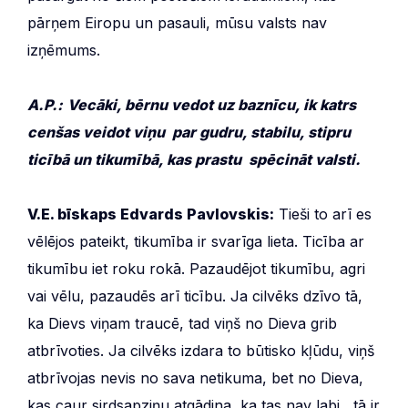
pārņem Eiropu un pasauli, mūsu valsts nav
izņēmums.
A.P.:
Vecāki, bērnu vedot uz baznīcu, ik katrs
cenšas veidot viņu par gudru, stabilu, stipru
ticībā un tikumībā, kas prastu spēcināt valsti.
V.E. bīskaps Edvards Pavlovskis:
Tieši to arī es
vēlējos pateikt, tikumība ir svarīga lieta. Ticība ar
tikumību iet roku rokā. Pazaudējot tikumību, agri
vai vēlu, pazaudēs arī ticību. Ja cilvēks dzīvo tā,
ka Dievs viņam traucē, tad viņš no Dieva grib
atbrīvoties. Ja cilvēks izdara to būtisko kļūdu, viņš
atbrīvojas nevis no sava netikuma, bet no Dieva,
kas caur sirdsapziņu atgādina, ka tas nav labi, tā ir