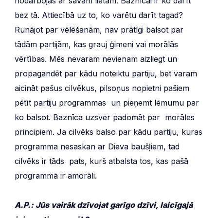
nodarbojas ar savām lietām. Baznīcai ir ko darīt
bez tā. Attiecībā uz to, ko varētu darīt tagad?
Runājot par vēlēšanām, nav prātīgi balsot par
tādām partijām, kas grauj ģimeni vai morālās
vērtības. Mēs nevaram nevienam aizliegt un
propagandēt par kādu noteiktu partiju, bet varam
aicināt pašus cilvēkus, pilsoņus nopietni pašiem
pētīt partiju programmas un pieņemt lēmumu par
ko balsot. Baznīca uzsver padomāt par morāles
principiem. Ja cilvēks balso par kādu partiju, kuras
programma nesaskan ar Dieva baušļiem, tad
cilvēks ir tāds pats, kurš atbalsta tos, kas pašā
programmā ir amorāli.
A.P.: Jūs vairāk dzīvojat garīgo dzīvi, laicīgajā