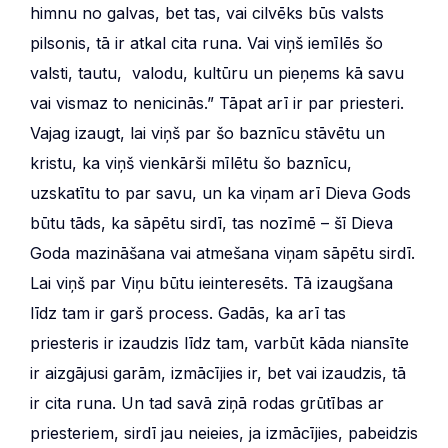
himnu no galvas, bet tas, vai cilvēks būs valsts
pilsonis, tā ir atkal cita runa. Vai viņš iemīlēs šo
valsti, tautu, valodu, kultūru un pieņems kā savu
vai vismaz to nenicinās.” Tāpat arī ir par priesteri.
Vajag izaugt, lai viņš par šo baznīcu stāvētu un
kristu, ka viņš vienkārši mīlētu šo baznīcu,
uzskatītu to par savu, un ka viņam arī Dieva Gods
būtu tāds, ka sāpētu sirdī, tas nozīmē – šī Dieva
Goda mazināšana vai atmešana viņam sāpētu sirdī.
Lai viņš par Viņu būtu ieinteresēts. Tā izaugšana
līdz tam ir garš process. Gadās, ka arī tas
priesteris ir izaudzis līdz tam, varbūt kāda niansīte
ir aizgājusi garām, izmācījies ir, bet vai izaudzis, tā
ir cita runa. Un tad savā ziņā rodas grūtības ar
priesteriem, sirdī jau neieies, ja izmācījies, pabeidzis