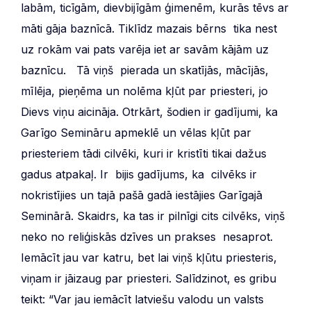
labām, ticīgām, dievbijīgām ģimenēm, kurās tēvs ar
māti gāja baznīcā. Tiklīdz mazais bērns tika nest
uz rokām vai pats varēja iet ar savām kājām uz
baznīcu. Tā viņš pierada un skatījās, mācījās,
mīlēja, pieņēma un nolēma kļūt par priesteri, jo
Dievs viņu aicināja. Otrkārt, šodien ir gadījumi, ka
Garīgo Semināru apmeklē un vēlas kļūt par
priesteriem tādi cilvēki, kuri ir kristīti tikai dažus
gadus atpakaļ. Ir bijis gadījums, ka cilvēks ir
nokristījies un tajā pašā gadā iestājies Garīgajā
Seminārā. Skaidrs, ka tas ir pilnīgi cits cilvēks, viņš
neko no reliģiskās dzīves un prakses nesaprot.
Iemācīt jau var katru, bet lai viņš kļūtu priesteris,
viņam ir jāizaug par priesteri. Salīdzinot, es gribu
teikt: “Var jau iemācīt latviešu valodu un valsts