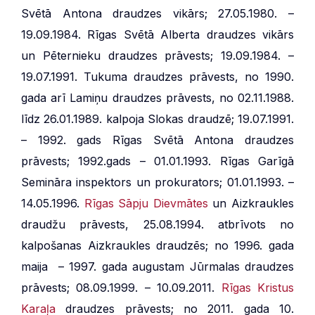
Svētā Antona draudzes vikārs; 27.05.1980. –
19.09.1984. Rīgas Svētā Alberta draudzes vikārs
un Pēternieku draudzes prāvests; 19.09.1984. –
19.07.1991. Tukuma draudzes prāvests, no 1990.
gada arī Lamiņu draudzes prāvests, no 02.11.1988.
līdz 26.01.1989. kalpoja Slokas draudzē; 19.07.1991.
– 1992. gads Rīgas Svētā Antona draudzes
prāvests; 1992.gads – 01.01.1993. Rīgas Garīgā
Semināra inspektors un prokurators; 01.01.1993. –
14.05.1996.
Rīgas Sāpju Dievmātes
un Aizkraukles
draudžu prāvests, 25.08.1994. atbrīvots no
kalpošanas Aizkraukles draudzēs; no 1996. gada
maija – 1997. gada augustam Jūrmalas draudzes
prāvests; 08.09.1999. – 10.09.2011.
Rīgas Kristus
Karaļa
draudzes prāvests; no 2011. gada 10.