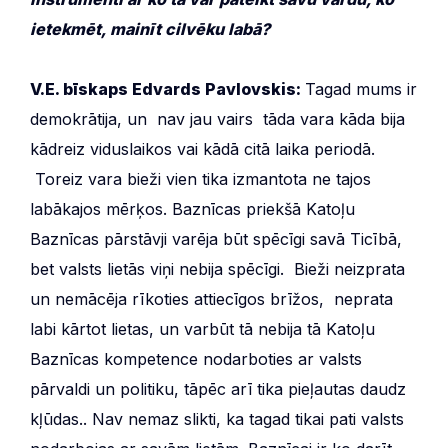
ietekmēt, mainīt cilvēku labā?
V.E. bīskaps Edvards Pavlovskis:
Tagad mums ir
demokrātija, un nav jau vairs tāda vara kāda bija
kādreiz viduslaikos vai kādā citā laika periodā.
Toreiz vara bieži vien tika izmantota ne tajos
labākajos mērķos. Baznīcas priekšā Katoļu
Baznīcas pārstāvji varēja būt spēcīgi savā Ticībā,
bet valsts lietās viņi nebija spēcīgi. Bieži neizprata
un nemācēja rīkoties attiecīgos brīžos, neprata
labi kārtot lietas, un varbūt tā nebija tā Katoļu
Baznīcas kompetence nodarboties ar valsts
pārvaldi un politiku, tāpēc arī tika pieļautas daudz
kļūdas.. Nav nemaz slikti, ka tagad tikai pati valsts