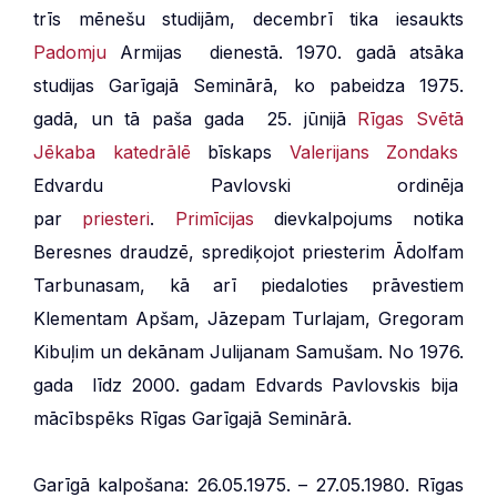
trīs mēnešu studijām, decembrī tika iesaukts
Padomju
Armijas dienestā. 1970. gadā atsāka
studijas Garīgajā Seminārā, ko pabeidza 1975.
gadā, un tā paša gada 25. jūnijā
Rīgas Svētā
Jēkaba katedrālē
bīskaps
Valerijans Zondaks
Edvardu Pavlovski ordinēja
par
priesteri
.
Primīcijas
dievkalpojums notika
Beresnes draudzē, sprediķojot priesterim Ādolfam
Tarbunasam, kā arī piedaloties prāvestiem
Klementam Apšam, Jāzepam Turlajam, Gregoram
Kibuļim un dekānam Julijanam Samušam. No 1976.
gada līdz 2000. gadam Edvards Pavlovskis bija
mācībspēks Rīgas Garīgajā Seminārā.
Garīgā kalpošana: 26.05.1975. – 27.05.1980. Rīgas