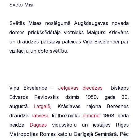
Svēto Misi.
Svētās Mises noslēgumā Augšdaugavas novada
domes priekšsēdētāja vietnieks Maigurs Krievāns
un draudzes pārstāvji pateicās Viņa Ekselencei par
vizitāciju un doto svētību.
Viņa Ekselence –
Jelgavas diecēzes
bīskaps
Edvards Pavlovskis dzimis 1950. gada 30.
augustā
Latgalē
, Krāslavas rajona Beresnes
draudzē,
latviešu
kolhoznieku
ģimenē
. 1968. gadā
beidza
Dagdas
vidusskolu un iestājies Rīgas
Metropolijas Romas katoļu Garīgajā Seminārā. Pēc