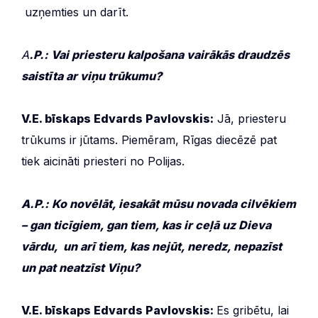
uzņemties un darīt.
A
.P.: Vai priesteru kalpošana vairākās draudzēs
saistīta ar viņu trūkumu?
V.E. bīskaps Edvards Pavlovskis:
Jā, priesteru
trūkums ir jūtams. Piemēram, Rīgas diecēzē pat
tiek aicināti priesteri no Polijas.
A.P.: Ko novēlāt, iesakāt mūsu novada cilvēkiem
– gan ticīgiem, gan tiem, kas ir ceļā uz Dieva
vārdu, un arī tiem, kas nejūt, neredz, nepazīst
un pat neatzīst Viņu?
V.E. bīskaps Edvards Pavlovskis:
Es gribētu, lai