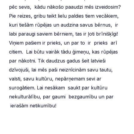
pēc sevis, kādu nākošo paaudzi mēs izveidosim?
Pie reizes, gribu teikt lielu paldies tiem vecākiem,
kuri tiešām rūpējas un audzina savus bērnus, ir
labi paraugi saviem bērniem, tas ir ļoti brīnišķīgi!
Viņiem pašiem ir prieks, un par to ir prieks arī
citiem. Lai būtu vairāk tādu ģimeņu, kas rūpējas
par nākotni. Tik daudzus gadus šeit latvieši
dzīvojuši, lai mēs paši neiznīcinām savu tautu,
valsti, savu kultūru, nepārņemam sevi ar
surogātiem. Lai nesākam saukt par kultūru
nekulturālību, par gaumi bezgaumību un par
ierašām netikumību!