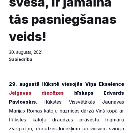
sveša, ir jāmaina
tās pasniegšanas
veids!
30. augusts, 2021.
Sabiedrība
29. augustā Ilūkstē viesojās
Viņa Ekselence
Jelgavas diecēzes
bīskaps Edvards
Pavlovskis
. Ilūkstes Vissvētākās Jaunavas
Marijas Romas katoļu baznīcas dārzā Viņš kopā ar
Ilūkstes katoļu draudzes prāvestu Ingmāru
Zvirgzdiņu, draudzes locekļiem un viesiem svinēja