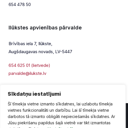
654 478 50
Ilūkstes apvienības pārvalde
Brīvības iela 7, Ilūkste,
Augšdaugavas novads, LV-5447
654 625 01 (lietvede)
parvalde@ilukste.lv
Sīkdatņu iestatījumi
Šī tīmekļa vietne izmanto sīkdatnes, lai uzlabotu tīmekļa
vietnes funkcionalitāti un darbību. Lai šī tīmekļa vietne
darbotos tā izmanto obligāti nepieciešamās sīkdatnes. Ar
Jūsu piekrišanu papildus šajā vietnē var tikt izmantotas
Privātuma politika
Piekļūstamība
Lapas karte