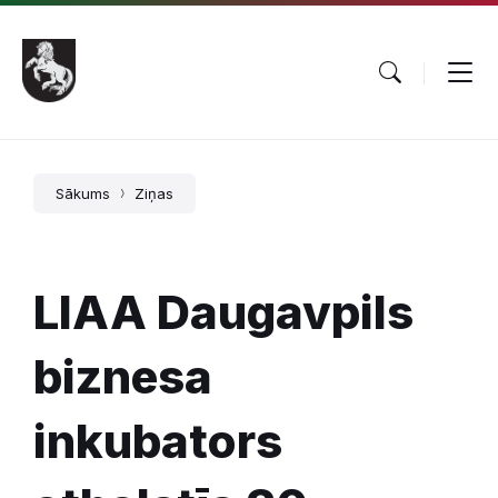
Pāriet
Skip
Skip
uz
to
to
saturu
main
footer
navigation
Sākums
Ziņas
LIAA Daugavpils
biznesa
inkubators