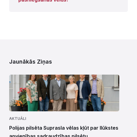
Jaunākās Ziņas
AKTUĀLI
Polijas pilsēta Suprasla vēlas kļūt par Ilūkstes
apvienības sadraudzības pilsētu