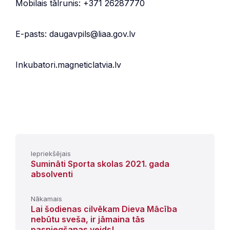
Mobilais tālrunis: +371 26287770
E-pasts: daugavpils@liaa.gov.lv
Inkubatori.magneticlatvia.lv
Iepriekšējais
Sumināti Sporta skolas 2021. gada
absolventi
Nākamais
Lai šodienas cilvēkam Dieva Mācība
nebūtu sveša, ir jāmaina tās
pasniegšanas veids!