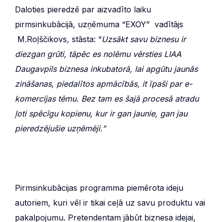
Daloties pieredzē par aizvadīto laiku
pirmsinkubācijā, uzņēmuma “EXOY” vadītājs
M.Roļščikovs
,
stāsta: “
Uzsākt savu biznesu ir
diezgan grūti, tāpēc es nolēmu vērsties LIAA
Daugavpils biznesa inkubatorā, lai apgūtu jaunās
zināšanas, piedalītos apmācībās, it īpaši par e-
komercijas tēmu. Bez tam es šajā procesā atradu
ļoti spēcīgu kopienu, kur ir gan jaunie, gan jau
pieredzējušie uzņēmēji.”
Pirmsinkubācijas programma piemērota ideju
autoriem, kuri vēl ir tikai ceļā uz savu produktu vai
pakalpojumu. Pretendentam jābūt biznesa idejai,