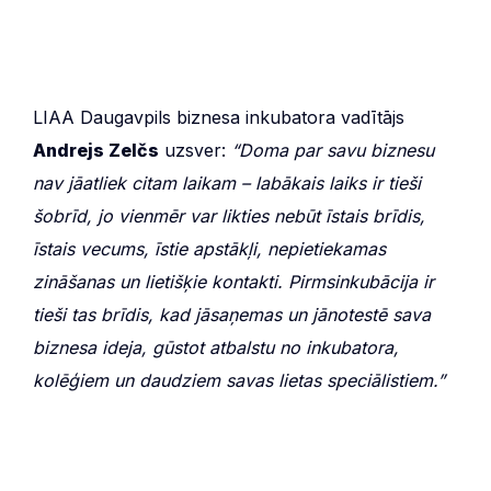
LIAA Daugavpils biznesa inkubatora vadītājs
Andrejs Zelčs
uzsver:
“Doma par savu biznesu
nav jāatliek citam laikam – labākais laiks ir tieši
šobrīd, jo vienmēr var likties nebūt īstais brīdis,
īstais vecums, īstie apstākļi, nepietiekamas
zināšanas un lietišķie kontakti. Pirmsinkubācija ir
tieši tas brīdis, kad jāsaņemas un jānotestē sava
biznesa ideja, gūstot atbalstu no inkubatora,
kolēģiem un daudziem savas lietas speciālistiem.”