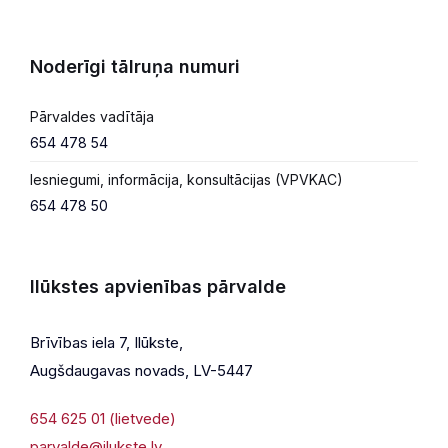
Noderīgi tālruņa numuri
Pārvaldes vadītāja
654 478 54
Iesniegumi, informācija, konsultācijas (VPVKAC)
654 478 50
Ilūkstes apvienības pārvalde
Brīvības iela 7, Ilūkste,
Augšdaugavas novads, LV-5447
654 625 01 (lietvede)
parvalde@ilukste.lv