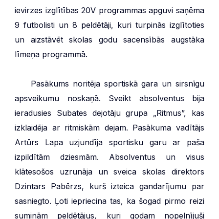
ievirzes izglītības 20V programmas apguvi saņēma
9 futbolisti un 8 peldētāji, kuri turpinās izglītoties
un aizstāvēt skolas godu sacensībās augstāka
līmeņa programmā.
***
Pasākums noritēja sportiskā gara un sirsnīgu
apsveikumu noskaņā. Sveikt absolventus bija
ieradusies Subates dejotāju grupa „Ritmus”, kas
izklaidēja ar ritmiskām dejam. Pasākuma vadītājs
Artūrs Lapa uzjundīja sportisku garu ar paša
izpildītām dziesmām. Absolventus un visus
klātesošos uzrunāja un sveica skolas direktors
Dzintars Pabērzs, kurš izteica gandarījumu par
sasniegto. Ļoti iepriecina tas, ka šogad pirmo reizi
suminām peldētājus, kuri godam nopelnījuši