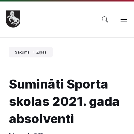
Pāriet
Skip
Skip
uz
to
to
saturu
main
footer
navigation
Sākums
Ziņas
Sumināti Sporta
skolas 2021. gada
absolventi