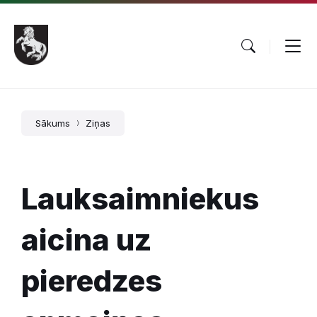
Pāriet
Skip
Skip
uz
to
to
saturu
main
footer
navigation
Sākums
Ziņas
Lauksaimniekus
aicina uz
pieredzes