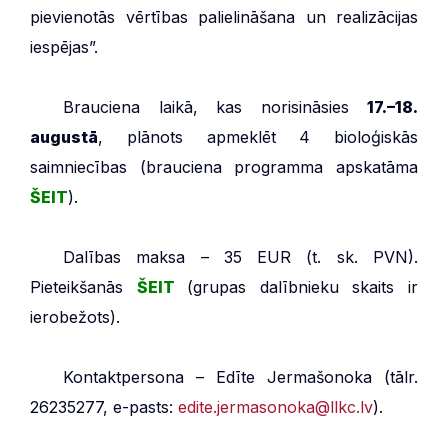
pievienotās vērtības palielināšana un realizācijas
iespējas”.
***
Brauciena laikā, kas norisināsies
17.–18.
augustā
, plānots apmeklēt 4 bioloģiskās
saimniecības (brauciena programma apskatāma
ŠEIT
).
***
Dalības maksa – 35 EUR (t. sk. PVN).
Pieteikšanās
ŠEIT
(grupas dalībnieku skaits ir
ierobežots).
***
Kontaktpersona – Edīte Jermašonoka (tālr.
26235277, e-pasts:
edite.jermasonoka@llkc.lv
).