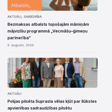
,
AKTUĀLI
SABIEDRĪBA
Bezmaksas atbalsts topošajām māmiņām
mājvizīšu programmā „Vecmāšu–ģimeņu
partnerība”
6. augusts, 2026.
AKTUĀLI
Polijas pilsēta Suprasla vēlas kļūt par Ilūkstes
apvienības sadraudzības pilsētu