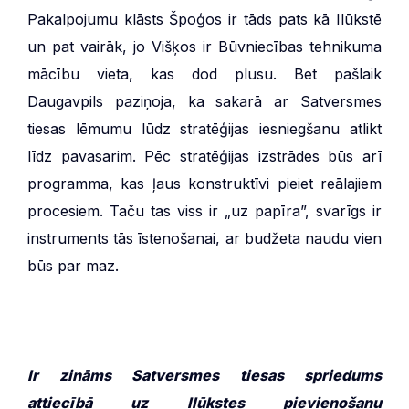
Pakalpojumu klāsts Špoģos ir tāds pats kā Ilūkstē
un pat vairāk, jo Višķos ir Būvniecības tehnikuma
mācību vieta, kas dod plusu. Bet pašlaik
Daugavpils paziņoja, ka sakarā ar Satversmes
tiesas lēmumu lūdz stratēģijas iesniegšanu atlikt
līdz pavasarim. Pēc stratēģijas izstrādes būs arī
programma, kas ļaus konstruktīvi pieiet reālajiem
procesiem. Taču tas viss ir „uz papīra”, svarīgs ir
instruments tās īstenošanai, ar budžeta naudu vien
būs par maz.
Ir zināms Satversmes tiesas spriedums
attiecībā uz Ilūkstes pievienošanu