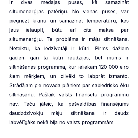
Ir divas medaļas puses, kā samazināt
siltumenerģijas patēriņu. No vienas puses, var
piegriezt krānu un samazināt temperatūru, kas
ļaus ietaupīt, būtu arī cita maksa par
siltumenerģiju. Te problēma ir māju siltināšana.
Neteiktu, ka iedzīvotāji ir kūtri. Pirms dažiem
gadiem gan tā kūtri raudzījās, bet mums ir
siltināšanas programma, kur ieliekam 120 000 eiro
šiem mērķiem, un cilvēki to labprāt izmanto.
Strādājam pie novada plāniem par sabiedrisko ēku
siltināšanu. Pašlaik valsts finansētu programmu
nav. Taču jāteic, ka pašvaldības finansējums
daudzdzīvokļu māju siltināšanai ir daudz
labvēlīgāks nekā bija no valsts programmām.