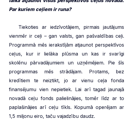
laikā atjaunot visus perspektīvos ceļus novadā.
Par kuriem ceļiem ir runa?
***
Tiekoties ar iedzīvotājiem, pirmais jautājums
vienmēr ir ceļi – gan valsts, gan pašvaldības ceļi.
Programmā mēs ierakstījām atjaunot perspektīvos
ceļus, kur ir lielāka plūsma un kas ir svarīgi
skolēnu pārvadājumiem un uzņēmējiem. Pie šīs
programmas mēs strādājam. Protams, bez
kredītiem te neiztikt, jo ar vienu ceļa fonda
finansējumu vien nepietiek. Lai arī tagad jaunajā
novadā ceļu fonds palielinājies, tomēr līdz ar to
paplašinājies arī ceļu tīkls. Kopumā operējam ar
1,5 miljonu eiro, taču vajadzību daudz.