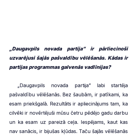
„Daugavpils novada partija” ir pārliecinoši
uzvarējusi šajās pašvaldību vēlēšanās. Kādas ir
partijas programmas galvenās vadlīnijas?
***
„Daugavpils novada partija” labi startēja
pašvaldību vēlēšanās. Bez šaubām, ir patīkami, ka
esam priekšgalā. Rezultāts ir apliecinājums tam, ka
cilvēki ir novērtējuši mūsu četru pēdējo gadu darbu
un ka esam uz pareizā ceļa. Iespējams, kaut kas
nav sanācis, ir bijušas kļūdas. Taču šajās vēlēšanās