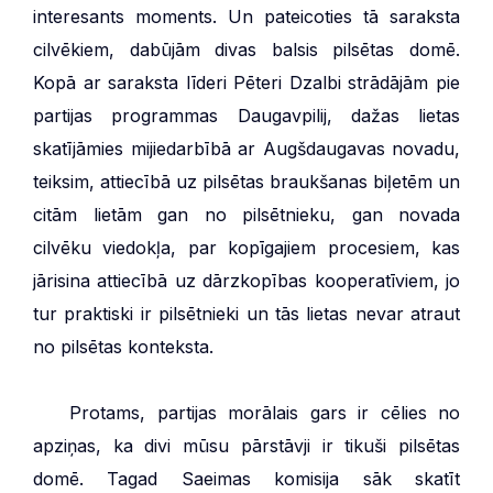
interesants moments. Un pateicoties tā saraksta
cilvēkiem, dabūjām divas balsis pilsētas domē.
Kopā ar saraksta līderi Pēteri Dzalbi strādājām pie
partijas programmas Daugavpilij, dažas lietas
skatījāmies mijiedarbībā ar Augšdaugavas novadu,
teiksim, attiecībā uz pilsētas braukšanas biļetēm un
citām lietām gan no pilsētnieku, gan novada
cilvēku viedokļa, par kopīgajiem procesiem, kas
jārisina attiecībā uz dārzkopības kooperatīviem, jo
tur praktiski ir pilsētnieki un tās lietas nevar atraut
no pilsētas konteksta.
***
Protams, partijas morālais gars ir cēlies no
apziņas, ka divi mūsu pārstāvji ir tikuši pilsētas
domē. Tagad Saeimas komisija sāk skatīt