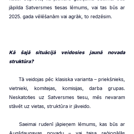
jāpilda Satversmes tiesas lēmums, vai tas būs ar
2025. gada vēlēšanām vai agrāk, to redzēsim.
Kā šajā situācijā veidosies jaunā novada
struktūra?
***
Tā veidojas pēc klasiska varianta – priekšnieks,
vietnieki, komitejas, komisijas, darba grupas.
Neskatoties uz Satversmes tiesu, mēs nevaram
stāvēt uz vietas, struktūra ir jāveido.
***
Saeimai rudenī jāpieņem lēmums, kas būs ar
Augšdaugavas novadu – vai taisa reģionālās