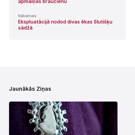
apmaiņas braucienu
Nākamais
Ekspluatācijā nodod divas ēkas Slutišķu
sādžā
Jaunākās Ziņas