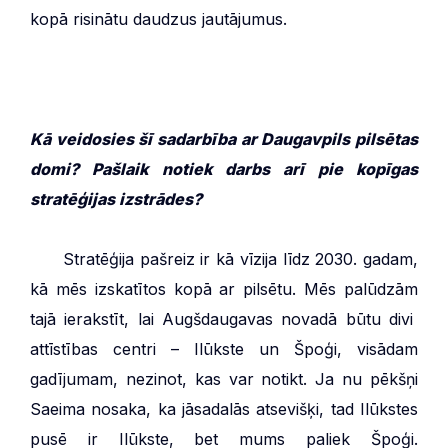
kopā risinātu daudzus jautājumus.
Kā veidosies šī sadarbība ar Daugavpils pilsētas
domi? Pašlaik notiek darbs arī pie kopīgas
stratēģijas izstrādes?
***
Stratēģija pašreiz ir kā vīzija līdz 2030. gadam,
kā mēs izskatītos kopā ar pilsētu. Mēs palūdzām
tajā ierakstīt, lai Augšdaugavas novadā būtu divi
attīstības centri – Ilūkste un Špoģi, visādam
gadījumam, nezinot, kas var notikt. Ja nu pēkšņi
Saeima nosaka, ka jāsadalās atsevišķi, tad Ilūkstes
pusē ir Ilūkste, bet mums paliek Špoģi.