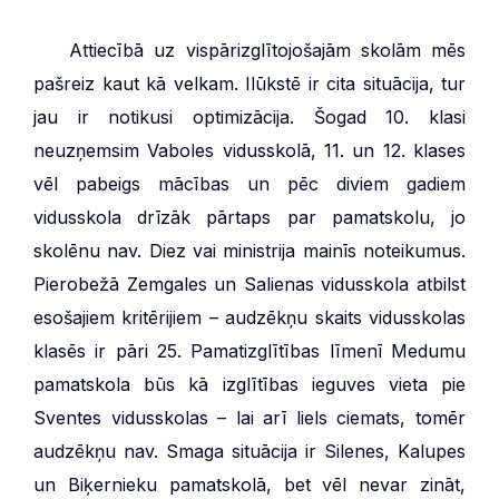
***
Attiecībā uz vispārizglītojošajām skolām mēs
pašreiz kaut kā velkam. Ilūkstē ir cita situācija, tur
jau ir notikusi optimizācija. Šogad 10. klasi
neuzņemsim Vaboles vidusskolā, 11. un 12. klases
vēl pabeigs mācības un pēc diviem gadiem
vidusskola drīzāk pārtaps par pamatskolu, jo
skolēnu nav. Diez vai ministrija mainīs noteikumus.
Pierobežā Zemgales un Salienas vidusskola atbilst
esošajiem kritērijiem – audzēkņu skaits vidusskolas
klasēs ir pāri 25. Pamatizglītības līmenī Medumu
pamatskola būs kā izglītības ieguves vieta pie
Sventes vidusskolas – lai arī liels ciemats, tomēr
audzēkņu nav. Smaga situācija ir Silenes, Kalupes
un Biķernieku pamatskolā, bet vēl nevar zināt,