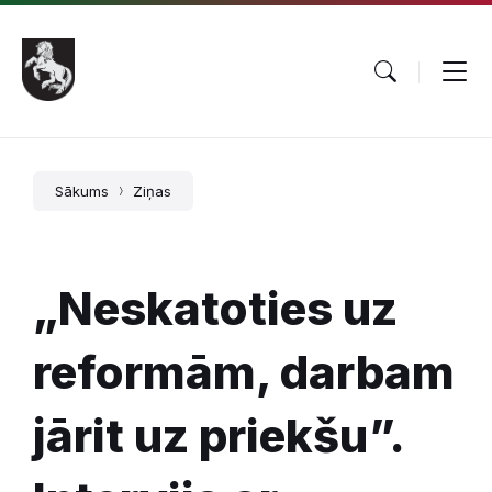
Pāriet
Skip
Skip
uz
to
to
saturu
main
footer
navigation
Sākums
Ziņas
„Neskatoties uz
reformām, darbam
jārit uz priekšu”.