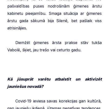
pašvaldības puses nodrošinām ģimenes ārstu
kabinetu pieejamību. Smaga situācija ar ģimenes
ārstu gada sākumā bija Silenē, bet pašlaik viss
atrisinājies.
***
Diemžēl ģimenes ārsta prakse stāv tukša
Vabolē, šķiet, jau trešo vai ceturto gadu.
Kā jūsuprāt varētu atbalstīt un aktivizēt
jauniešus novadā?
***
Covid-19 ieviesa savas korekcijas gan kultūrā,
gan jauniešu ikdienā, jūtamas negatīvas tendences,