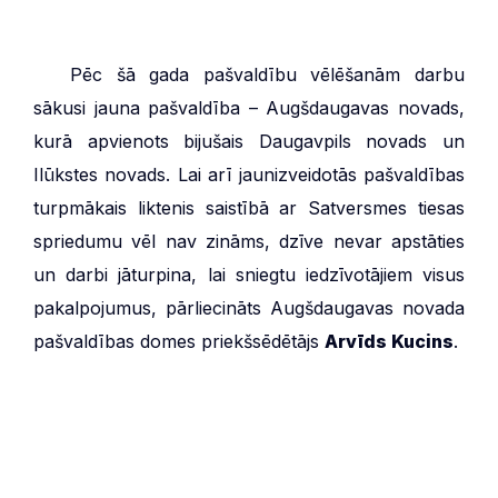
***
Pēc šā gada pašvaldību vēlēšanām darbu
sākusi jauna pašvaldība – Augšdaugavas novads,
kurā apvienots bijušais Daugavpils novads un
Ilūkstes novads. Lai arī jaunizveidotās pašvaldības
turpmākais liktenis saistībā ar Satversmes tiesas
spriedumu vēl nav zināms, dzīve nevar apstāties
un darbi jāturpina, lai sniegtu iedzīvotājiem visus
pakalpojumus, pārliecināts Augšdaugavas novada
pašvaldības domes priekšsēdētājs
Arvīds Kucins
.