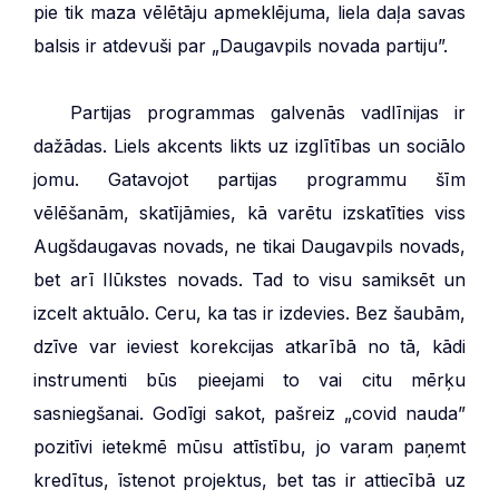
pie tik maza vēlētāju apmeklējuma, liela daļa savas
balsis ir atdevuši par „Daugavpils novada partiju”.
***
Partijas programmas galvenās vadlīnijas ir
dažādas. Liels akcents likts uz izglītības un sociālo
jomu. Gatavojot partijas programmu šīm
vēlēšanām, skatījāmies, kā varētu izskatīties viss
Augšdaugavas novads, ne tikai Daugavpils novads,
bet arī Ilūkstes novads. Tad to visu samiksēt un
izcelt aktuālo. Ceru, ka tas ir izdevies. Bez šaubām,
dzīve var ieviest korekcijas atkarībā no tā, kādi
instrumenti būs pieejami to vai citu mērķu
sasniegšanai. Godīgi sakot, pašreiz „covid nauda”
pozitīvi ietekmē mūsu attīstību, jo varam paņemt
kredītus, īstenot projektus, bet tas ir attiecībā uz