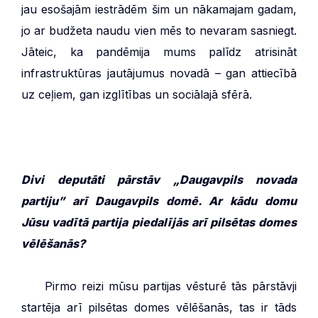
jau esošajām iestrādēm šim un nākamajam gadam,
jo ar budžeta naudu vien mēs to nevaram sasniegt.
Jāteic, ka pandēmija mums palīdz atrisināt
infrastruktūras jautājumus novadā – gan attiecībā
uz ceļiem, gan izglītības un sociālajā sfērā.
Divi deputāti pārstāv „Daugavpils novada
partiju” arī Daugavpils domē. Ar kādu domu
Jūsu vadītā partija piedalījās arī pilsētas domes
vēlēšanās?
***
Pirmo reizi mūsu partijas vēsturē tās pārstāvji
startēja arī pilsētas domes vēlēšanās, tas ir tāds