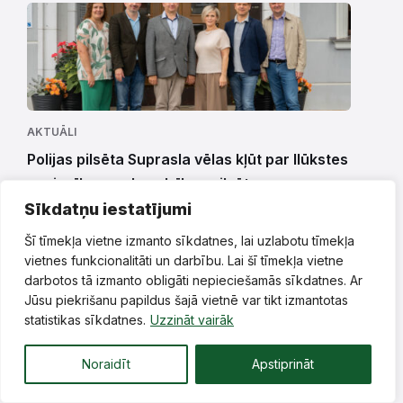
AKTUĀLI
Polijas pilsēta Suprasla vēlas kļūt par Ilūkstes
apvienības sadraudzības pilsētu
Sīkdatņu iestatījumi
5. augusts, 2026.
Šī tīmekļa vietne izmanto sīkdatnes, lai uzlabotu tīmekļa
vietnes funkcionalitāti un darbību. Lai šī tīmekļa vietne
Vairāk Ziņu
darbotos tā izmanto obligāti nepieciešamās sīkdatnes. Ar
Jūsu piekrišanu papildus šajā vietnē var tikt izmantotas
statistikas sīkdatnes.
Uzzināt vairāk
Noraidīt
Apstiprināt
Kategorijas