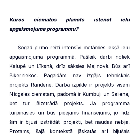
Kuros ciematos plānots īstenot ielu
apgaismojuma programmu?
***
Šogad pirmo reizi intensīvi metāmies iekšā ielu
apgaismojuma programmā. Pašlaik darbi notiek
Kalupē un Līksnā, drīz sāksies Maļinovā. Būs arī
Biķerniekos. Pagaidām nav izgājis tehniskais
projekts Randenē. Darba izpildē ir projekts visam
Nīcgales ciematam, padomā ir Kumbuļi un Saliena,
bet tur jāizstrādā projekts. Ja programma
turpināsies un būs pieejams finansējums, jo līdz
šim ir bijusi izstrādāti projekti, bet naudas nebija.
Protams, šajā kontekstā jāskatās arī bijušais