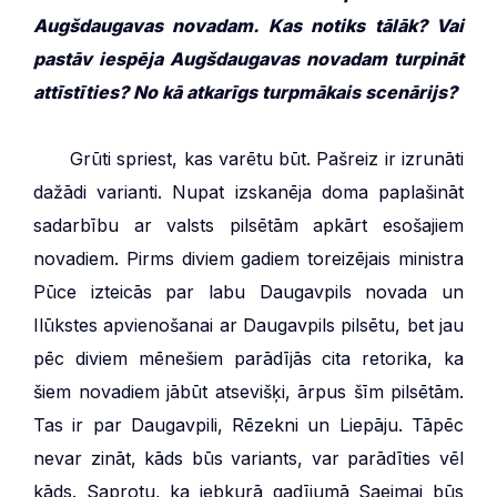
Augšdaugavas novadam. Kas notiks tālāk? Vai
pastāv iespēja Augšdaugavas novadam turpināt
attīstīties? No kā atkarīgs turpmākais scenārijs?
***
Grūti spriest, kas varētu būt. Pašreiz ir izrunāti
dažādi varianti. Nupat izskanēja doma paplašināt
sadarbību ar valsts pilsētām apkārt esošajiem
novadiem. Pirms diviem gadiem toreizējais ministra
Pūce izteicās par labu Daugavpils novada un
Ilūkstes apvienošanai ar Daugavpils pilsētu, bet jau
pēc diviem mēnešiem parādījās cita retorika, ka
šiem novadiem jābūt atsevišķi, ārpus šīm pilsētām.
Tas ir par Daugavpili, Rēzekni un Liepāju. Tāpēc
nevar zināt, kāds būs variants, var parādīties vēl
kāds. Saprotu, ka jebkurā gadījumā Saeimai būs