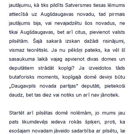
jautājumu, kā tiks pildīts Satversmes tiesas lēmums
attiecībā uz Augšdaugavas novadu, tad pirmais
jautājums bija, vai nevajadzētu šos novadus, ne
tikai Augšdaugavas, bet arī citus, pievienot valsts
pilsētām. Šajā sakarā izskan dažādi risinājumi,
vismaz teorētiski. Ja nu pēkšņi pateiks, ka vēl šī
sasaukuma laikā vajag apvienot divas domes un
deputātiem strādāt kopīgi? Ja izveidotos tāds
butaforisks moments, kopīgajā domē deviņi būtu
„Daugavpils novada partijas” deputāti, pietiekoši
daudz, bet tas diez vai notiks un arī nav jānotiek.
Startēt arī pilsētas domē nolēmām, jo mums jau
pats likumdevējs iedeva rokās špiķeri, proti, ka
esošajam novadam jāveido sadarbība ar pilsētu, lai