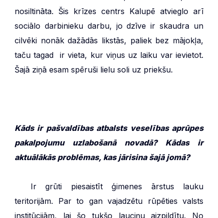
nosiltināta. Šis krīzes centrs Kalupē atvieglo arī
sociālo darbinieku darbu, jo dzīve ir skaudra un
cilvēki nonāk dažādās likstās, paliek bez mājokļa,
taču tagad ir vieta, kur viņus uz laiku var ievietot.
Šajā ziņā esam spēruši lielu soli uz priekšu.
Kāds ir pašvaldības atbalsts veselības aprūpes
pakalpojumu uzlabošanā novadā? Kādas ir
aktuālākās problēmas, kas jārisina šajā jomā?
***
Ir grūti piesaistīt ģimenes ārstus lauku
teritorijām. Par to gan vajadzētu rūpēties valsts
institūcijām, lai šo tukšo lauciņu aizpildītu. No