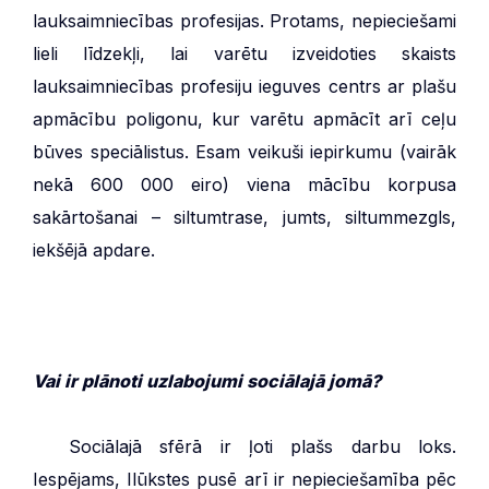
lauksaimniecības profesijas. Protams, nepieciešami
lieli līdzekļi, lai varētu izveidoties skaists
lauksaimniecības profesiju ieguves centrs ar plašu
apmācību poligonu, kur varētu apmācīt arī ceļu
būves speciālistus. Esam veikuši iepirkumu (vairāk
nekā 600 000 eiro) viena mācību korpusa
sakārtošanai – siltumtrase, jumts, siltummezgls,
iekšējā apdare.
Vai ir plānoti uzlabojumi sociālajā jomā?
***
Sociālajā sfērā ir ļoti plašs darbu loks.
Iespējams, Ilūkstes pusē arī ir nepieciešamība pēc