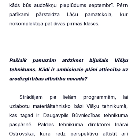
kāds būs audzēkņu pieplūdums septembrī. Pērn
patīkami pārsteidza Lāču pamatskola, kur
nokomplektēja pat divas pirmās klases.
Pašlaik pamazām atdzimst bijušais Višķu
tehnikums. Kādi ir ambiciozie plāni attiecība uz
arodizglītības attīstību novadā?
***
Strādājam pie lielām programmām, lai
uzlabotu materiāltehnisko bāzi Višķu tehnikumā,
kas tagad ir Daugavpils Būvniecības tehnikuma
paspārnē. Paldies tehnikuma direktorei Inārai
Ostrovskai, kura redz perspektīvu attīstīt arī