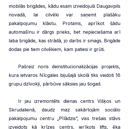
mobilās brigādes, kādu esam izveidojuši Daugavpils
novadā, lai cilvēki var saņemt plašāku
pakalpojumu klāstu. Protams, aprīkot šādu
automašīnu ir dārgs prieks, bet nepieciešama arī
laba brigāde, kas strādā, jo darbs ir smags. Brigāde
dodas pie tiem cilvēkiem, kam patiesi ir grūti.
***
Pašreiz noris deinstitucionalizācijas projekts,
kura ietvaros Nīcgales bijušajā skolā tiks veidoti 16
grupu dzīvokļi, pārbūve sāksies jau šogad.
***
Ir jau izremontēts dienas centrs Višķos un
Skrudalienā, daudz maz sakārtojām sociālo
pakalpojumu centru „Pīlādzis”, viss trešais stāvs
izveidots kā krīzes centrs, ierīkots lifts, ēka