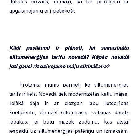
Ilūkstes novads, domāju, ka tur problēmu ar
apgaismojumu arī pietiekoši.
Kādi pasākumi ir plānoti, lai samazinātu
siltumenerģijas tarifu novadā?
Kāpēc novadā
ļoti gausi rit dzīvojamo māju siltināšana?
***
Protams, mums pārmet, ka siltumenerģijas
tarifs ir liels. Novadā tiek modernizētas katlu mājas,
lielākā daļa ir ar diezgan labu lietderības
koeficientu, diemžēl siltumtrases vēlamas daudz
labākas, lai būtu mazāk zudumu, kas atstāj
iespaidu uz siltumenerģijas patēriņu un izmaksām.