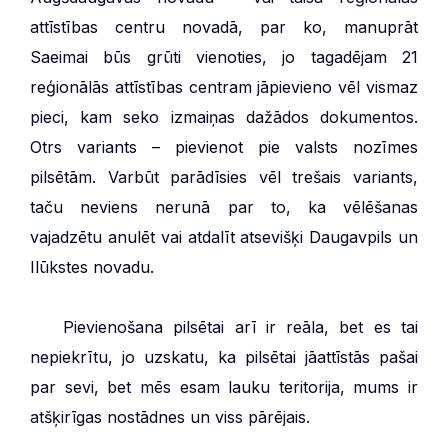
attīstības centru novadā, par ko, manuprāt
Saeimai būs grūti vienoties, jo tagadējam 21
reģionālās attīstības centram jāpievieno vēl vismaz
pieci, kam seko izmaiņas dažādos dokumentos.
Otrs variants – pievienot pie valsts nozīmes
pilsētām. Varbūt parādīsies vēl trešais variants,
taču neviens nerunā par to, ka vēlēšanas
vajadzētu anulēt vai atdalīt atsevišķi Daugavpils un
Ilūkstes novadu.
***
Pievienošana pilsētai arī ir reāla, bet es tai
nepiekrītu, jo uzskatu, ka pilsētai jāattīstās pašai
par sevi, bet mēs esam lauku teritorija, mums ir
atšķirīgas nostādnes un viss pārējais.