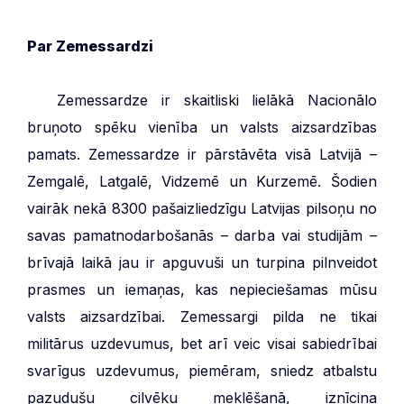
Par Zemessardzi
***
Zemessardze ir skaitliski lielākā Nacionālo
bruņoto spēku vienība un valsts aizsardzības
pamats. Zemessardze ir pārstāvēta visā Latvijā –
Zemgalē, Latgalē, Vidzemē un Kurzemē. Šodien
vairāk nekā 8300 pašaizliedzīgu Latvijas pilsoņu no
savas pamatnodarbošanās – darba vai studijām –
brīvajā laikā jau ir apguvuši un turpina pilnveidot
prasmes un iemaņas, kas nepieciešamas mūsu
valsts aizsardzībai. Zemessargi pilda ne tikai
militārus uzdevumus, bet arī veic visai sabiedrībai
svarīgus uzdevumus, piemēram, sniedz atbalstu
pazudušu cilvēku meklēšanā, iznīcina