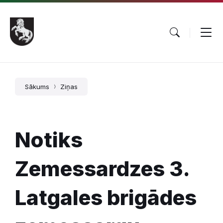
Pāriet
Skip
Skip
uz
to
to
saturu
main
footer
navigation
Sākums
Ziņas
Notiks
Zemessardzes 3.
Latgales brigādes