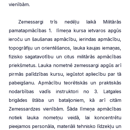
vienībām.
***
Zemessargi trīs nedēļu laikā Militārās
pamatapmācības 1. līmeņa kursa ietvaros apgūs
ieroču un šaušanas apmācību, ierindas apmācību,
topogrāfiju un orientēšanos, lauka kaujas iemaņas,
fizisko sagatavotību un citus militārās apmācības
priekšmetus. Lauka nometnē zemessargi apgūs arī
pirmās palīdzības kursu, iegūstot apliecību par tā
pabeigšanu. Apmācību teorētiskās un praktiskās
nodarbības vadīs instruktori no 3. Latgales
brigādes štāba un bataljoniem, kā arī citām
Zemessardzes vienībām. Šāda līmeņa apmācības
notiek lauka nometņu veidā, lai koncentrētu
pieejamos personāla, materiāli tehnisko līdzekļu un