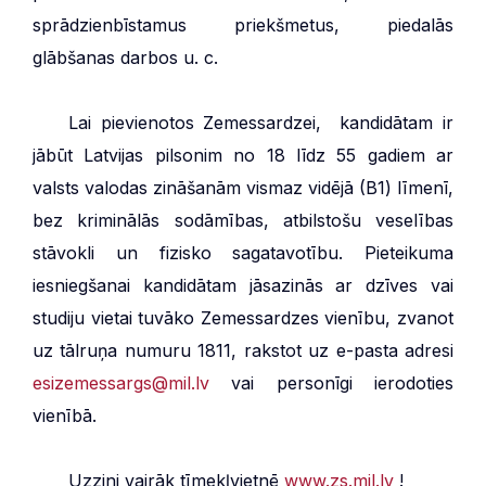
sprādzienbīstamus priekšmetus, piedalās
glābšanas darbos u. c.
***
Lai pievienotos Zemessardzei, kandidātam ir
jābūt Latvijas pilsonim no 18 līdz 55 gadiem ar
valsts valodas zināšanām vismaz vidējā (B1) līmenī,
bez kriminālās sodāmības, atbilstošu veselības
stāvokli un fizisko sagatavotību. Pieteikuma
iesniegšanai kandidātam jāsazinās ar dzīves vai
studiju vietai tuvāko Zemessardzes vienību, zvanot
uz tālruņa numuru 1811, rakstot uz e-pasta adresi
esizemessargs@mil.lv
vai personīgi ierodoties
vienībā.
***
Uzzini vairāk tīmekļvietnē
www.zs.mil.lv
!