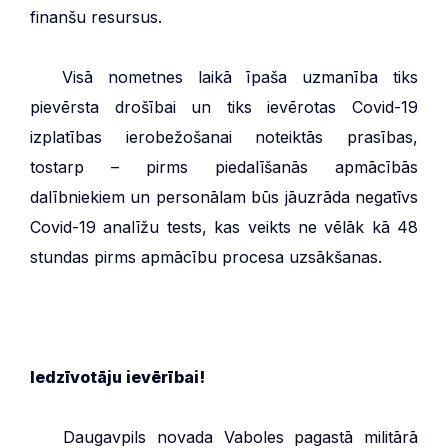
finanšu resursus.
***
Visā nometnes laikā īpaša uzmanība tiks
pievērsta drošībai un tiks ievērotas Covid-19
izplatības ierobežošanai noteiktās prasības,
tostarp – pirms piedalīšanās apmācībās
dalībniekiem un personālam būs jāuzrāda negatīvs
Covid-19 analīžu tests, kas veikts ne vēlāk kā 48
stundas pirms apmācību procesa uzsākšanas.
Iedzīvotāju
ievērībai!
***
Daugavpils novada Vaboles pagastā militārā