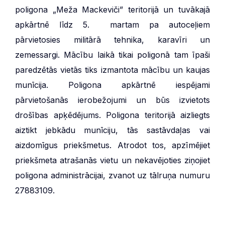
poligona „Meža Mackeviči” teritorijā un tuvākajā
apkārtnē līdz 5. martam pa autoceļiem
pārvietosies militārā tehnika, karavīri un
zemessargi. Mācību laikā tikai poligonā tam īpaši
paredzētās vietās tiks izmantota mācību un kaujas
munīcija. Poligona apkārtnē iespējami
pārvietošanās ierobežojumi un būs izvietots
drošības apķēdējums. Poligona teritorijā aizliegts
aiztikt jebkādu munīciju, tās sastāvdaļas vai
aizdomīgus priekšmetus. Atrodot tos, apzīmējiet
priekšmeta atrašanās vietu un nekavējoties ziņojiet
poligona administrācijai, zvanot uz tālruņa numuru
27883109.