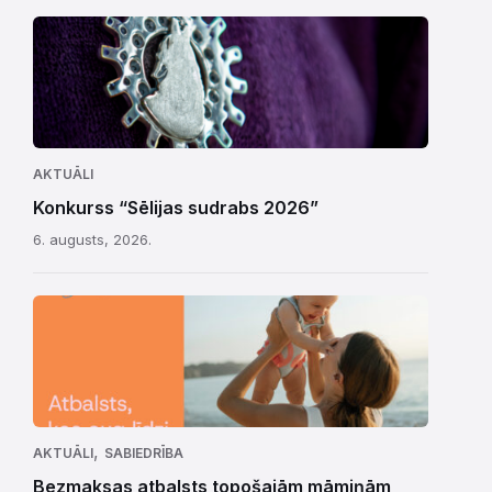
AKTUĀLI
Konkurss “Sēlijas sudrabs 2026”
6. augusts, 2026.
,
AKTUĀLI
SABIEDRĪBA
Bezmaksas atbalsts topošajām māmiņām