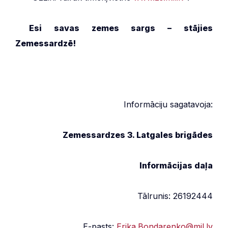
***
Esi savas zemes sargs – stājies
Zemessardzē!
Informāciju sagatavoja:
Zemessardzes 3. Latgales brigādes
Informācijas daļa
Tālrunis: 26192444
E-pasts:
Erika.Bondarenko@mil.lv