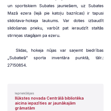
un sportiskiem Subates jauniešiem, uz Subates
Mazā ezera (lejā pie katoļu baznīcas) ir tapusi
slidotava-hokeja laukums. Var doties izbaudīt
slidošanas prieku, varbūt pat ieraudzīt staltās
stirniņas staigājam pa ezeru.
***
Slidas, hokeja nūjas var saņemt biedrības
„Subatieši” sporta inventāra punktā, tālr.:
27150854.
Iepriekšējais
Ilūkstes novada Centrālā bibliotēka
aicina iepazīties ar jaunākajām
grāmatām