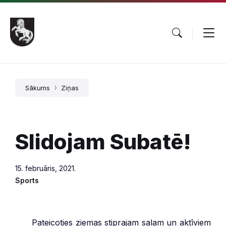
Pāriet
Skip
Skip
uz
to
to
saturu
main
footer
navigation
Sākums
Ziņas
Slidojam Subatē!
15. februāris, 2021.
Sports
***
Pateicoties ziemas stiprajam salam un aktīviem