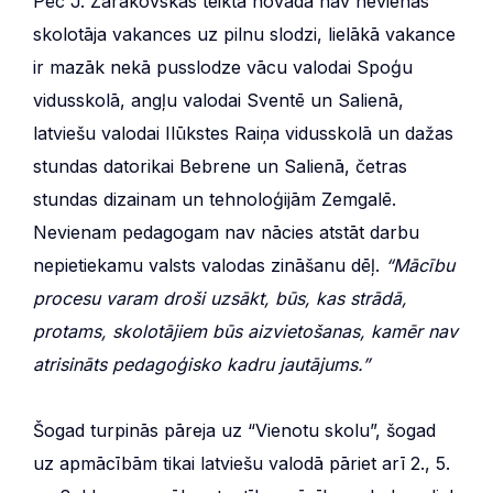
Pēc J. Zarakovskas teiktā novadā nav nevienas
skolotāja vakances uz pilnu slodzi, lielākā vakance
ir mazāk nekā pusslodze vācu valodai Spoģu
vidusskolā, angļu valodai Sventē un Salienā,
latviešu valodai Ilūkstes Raiņa vidusskolā un dažas
stundas datorikai Bebrene un Salienā, četras
stundas dizainam un tehnoloģijām Zemgalē.
Nevienam pedagogam nav nācies atstāt darbu
nepietiekamu valsts valodas zināšanu dēļ.
“Mācību
procesu varam droši uzsākt, būs, kas strādā,
protams, skolotājiem būs aizvietošanas, kamēr nav
atrisināts pedagoģisko kadru jautājums.”
Šogad turpinās pāreja uz “Vienotu skolu”, šogad
uz apmācībām tikai latviešu valodā pāriet arī 2., 5.