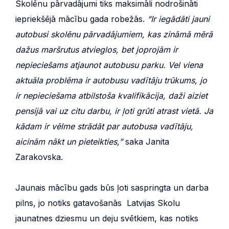
Skolēnu pārvadājumi tiks maksimāli nodrošināti
iepriekšējā mācību gada robežās.
“Ir iegādāti jauni
autobusi skolēnu pārvadājumiem, kas zināmā mērā
dažus maršrutus atvieglos, bet joprojām ir
nepieciešams atjaunot autobusu parku. Vel viena
aktuāla problēma ir autobusu vadītāju trūkums, jo
ir nepieciešama atbilstoša kvalifikācija, daži aiziet
pensijā vai uz citu darbu, ir ļoti grūti atrast vietā. Ja
kādam ir vēlme strādāt par autobusa vadītāju,
aicinām nākt un pieteikties,”
saka Janita
Zarakovska.
Jaunais mācību gads būs ļoti saspringta un darba
pilns, jo notiks gatavošanās Latvijas Skolu
jaunatnes dziesmu un deju svētkiem, kas notiks