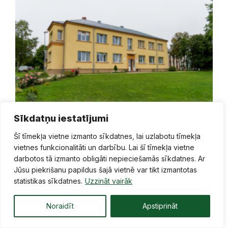
Sīkdatņu iestatījumi
Šī tīmekļa vietne izmanto sīkdatnes, lai uzlabotu tīmekļa
vietnes funkcionalitāti un darbību. Lai šī tīmekļa vietne
darbotos tā izmanto obligāti nepieciešamās sīkdatnes. Ar
Ilūkstē
,
Ilūkstes apkārtnē
Jūsu piekrišanu papildus šajā vietnē var tikt izmantotas
statistikas sīkdatnes.
Uzzināt vairāk
Noraidīt
Apstiprināt
Iepriekšējais