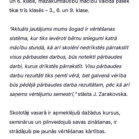
un 8. klase, mazākumtautību mācību valoda paliek
tikai trīs klasēs – 3., 6. un 9. klase.
“Aktuāls jautājums mums šogad ir vērtēšanas
sistēma, kur tiks ievēroti bērnu sniegumi katrā
mācību stundā, kā arī skolēni nedrīkstēs pārrakstīt
visus pārbaudes darbus, būs noteikti pārbaudes
darbi, kurus drīkstēs pārrakstīt. Visu pārbaudes
darbu rezultāti tiks ņemti vērā, bet galvenā vērība
būs pēdējā pārbaudes darba rezultātam, pēc kā arī
saņems vērtējumu semestrī,”
stāsta J. Zarakovska.
Skolotāji vasarā ir apmeklējuši dažādus kursus,
seminārus un pilnveidojuši savas zināšanas, ir
strādājuši pie jaunās vērtēšanas kārtības.