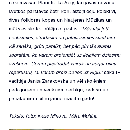
nākamvasar. Plānots, ka Augšdaugavas novadu
svētkos pārstāvēs četri kori, astoņi deju kolektīvi,
divas folkloras kopas un Naujenes Mūzikas un
mākslas skolas pūtēju orķestris. “
Mēs visi ļoti
centīsimies, strādāsim un gatavosimies svētkiem.
Kā sanāks, grūti pateikt, bet pēc pirmās skates
sapratām, ka varam pretendēt uz lielajiem dziesmu
svētkiem. Ceram piestrādāt vairāk un apgūt pilnu
repertuāru, lai varam droši doties uz Rīgu,”
saka IP
vadītāja Janita Zarakovska un vēl skolēniem,
pedagogiem un vecākiem darbīgu, radošu un
panākumiem pilnu jauno mācību gadu!
Teksts, foto: Inese Minova, Māra Multiņa