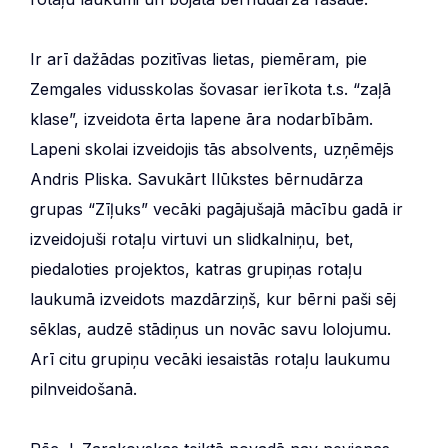
Ir arī dažādas pozitīvas lietas, piemēram, pie
Zemgales vidusskolas šovasar ierīkota t.s. “zaļā
klase”, izveidota ērta lapene āra nodarbībām.
Lapeni skolai izveidojis tās absolvents, uzņēmējs
Andris Pliska. Savukārt Ilūkstes bērnudārza
grupas “Zīļuks” vecāki pagājušajā mācību gadā ir
izveidojuši rotaļu virtuvi un slidkalniņu, bet,
piedaloties projektos, katras grupiņas rotaļu
laukumā izveidots mazdārziņš, kur bērni paši sēj
sēklas, audzē stādiņus un novāc savu lolojumu.
Arī citu grupiņu vecāki iesaistās rotaļu laukumu
pilnveidošanā.