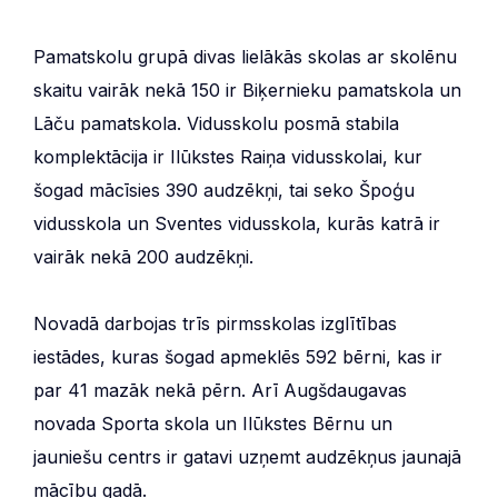
Pamatskolu grupā divas lielākās skolas ar skolēnu
skaitu vairāk nekā 150 ir Biķernieku pamatskola un
Lāču pamatskola. Vidusskolu posmā stabila
komplektācija ir Ilūkstes Raiņa vidusskolai, kur
šogad mācīsies 390 audzēkņi, tai seko Špoģu
vidusskola un Sventes vidusskola, kurās katrā ir
vairāk nekā 200 audzēkņi.
Novadā darbojas trīs pirmsskolas izglītības
iestādes, kuras šogad apmeklēs 592 bērni, kas ir
par 41 mazāk nekā pērn. Arī Augšdaugavas
novada Sporta skola un Ilūkstes Bērnu un
jauniešu centrs ir gatavi uzņemt audzēkņus jaunajā
mācību gadā.