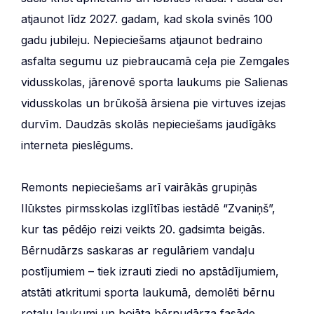
atjaunot līdz 2027. gadam, kad skola svinēs 100
gadu jubileju. Nepieciešams atjaunot bedraino
asfalta segumu uz piebraucamā ceļa pie Zemgales
vidusskolas, jārenovē sporta laukums pie Salienas
vidusskolas un brūkošā ārsiena pie virtuves izejas
durvīm. Daudzās skolās nepieciešams jaudīgāks
interneta pieslēgums.
Remonts nepieciešams arī vairākās grupiņās
Ilūkstes pirmsskolas izglītības iestādē “Zvaniņš”,
kur tas pēdējo reizi veikts 20. gadsimta beigās.
Bērnudārzs saskaras ar regulāriem vandaļu
postījumiem – tiek izrauti ziedi no apstādījumiem,
atstāti atkritumi sporta laukumā, demolēti bērnu
rotaļu laukumi un bojāta bērnudārza fasāde.