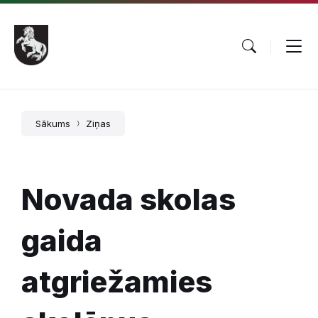
Pāriet
Skip
Skip
uz
to
to
saturu
main
footer
navigation
Sākums
Ziņas
Novada skolas
gaida
atgriežamies