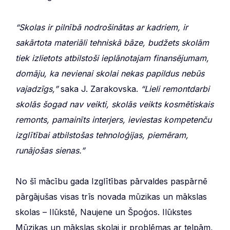
“Skolas ir pilnībā nodrošinātas ar kadriem, ir
sakārtota materiāli tehniskā bāze, budžets skolām
tiek izlietots atbilstoši ieplānotajam finansējumam,
domāju, ka nevienai skolai nekas papildus nebūs
vajadzīgs,”
saka J. Zarakovska.
“Lieli remontdarbi
skolās šogad nav veikti, skolās veikts kosmētiskais
remonts, pamainīts interjers, ieviestas kompetenču
izglītībai atbilstošas tehnoloģijas, piemēram,
runājošas sienas.”
No šī mācību gada Izglītības pārvaldes paspārnē
pārgājušas visas trīs novada mūzikas un mākslas
skolas – Ilūkstē, Naujene un Špoģos. Ilūkstes
Mūzikas un mākslas skolai ir problēmas ar telpām,