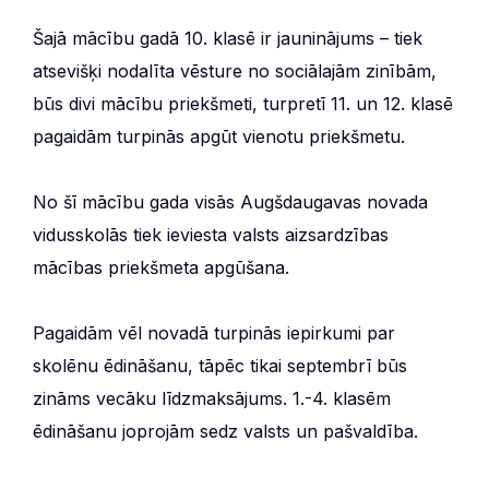
Šajā mācību gadā 10. klasē ir jauninājums – tiek
atsevišķi nodalīta vēsture no sociālajām zinībām,
būs divi mācību priekšmeti, turpretī 11. un 12. klasē
pagaidām turpinās apgūt vienotu priekšmetu.
No šī mācību gada visās Augšdaugavas novada
vidusskolās tiek ieviesta valsts aizsardzības
mācības priekšmeta apgūšana.
Pagaidām vēl novadā turpinās iepirkumi par
skolēnu ēdināšanu, tāpēc tikai septembrī būs
zināms vecāku līdzmaksājums. 1.-4. klasēm
ēdināšanu joprojām sedz valsts un pašvaldība.