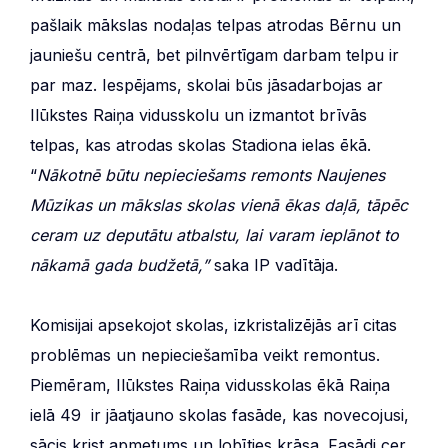
pašlaik mākslas nodaļas telpas atrodas Bērnu un
jauniešu centrā, bet pilnvērtīgam darbam telpu ir
par maz. Iespējams, skolai būs jāsadarbojas ar
Ilūkstes Raiņa vidusskolu un izmantot brīvās
telpas, kas atrodas skolas Stadiona ielas ēkā.
“
Nākotnē būtu nepieciešams remonts Naujenes
Mūzikas un mākslas skolas vienā ēkas daļā, tāpēc
ceram uz deputātu atbalstu, lai varam ieplānot to
nākamā gada budžetā,”
saka IP vadītāja.
Komisijai apsekojot skolas, izkristalizējās arī citas
problēmas un nepieciešamība veikt remontus.
Piemēram, Ilūkstes Raiņa vidusskolas ēkā Raiņa
ielā 49 ir jāatjauno skolas fasāde, kas novecojusi,
sācis krist apmetums un lobīties krāsa. Fasādi cer