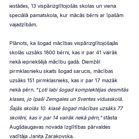
iestādes, 13 vispārizglītojošās skolas un viena
speciālā pamatskola, kur mācās bērni ar īpašām
vajadzībām.
Plānots, ka šogad mācības vispārizglītojošajās
skolās uzsāks 1800 bērni, kas ir par 41 vairāk
nekā iepriekšējā mācību gadā. Diemžēl
pirmklasnieku skaits šogad sarucis, mācības
uzsāks 151 pirmklasnieks, kas ir par 17 mazāk
nekā pērn. “
Ļoti labi šogad komplektējas desmitās
klases, jo īpaši Zemgales un Sventes vidusskolā.
Šajās skolās 10. klasē šogad mācības uzsāks 77
skolēni, kas ir par 14 vairāk nekā pērn,”
stāsta
Augšdaugavas novada Izglītības pārvaldes
vadītāja Janita Zarakovska.