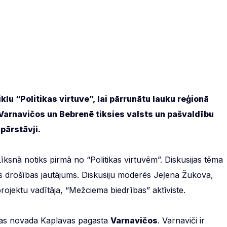
klu “Politikas virtuve”, lai pārrunātu lauku reģionā
Varnavičos un Bebrenē tiksies valsts un pašvaldību
 pārstāvji.
snā notiks pirmā no “Politikas virtuvēm”. Diskusijas tēma
as drošības jautājums. Diskusiju moderēs Jeļena Žukova,
jektu vadītāja, “Mežciema biedrības” aktīviste.
avas novada Kaplavas pagasta
Varnavičos
. Varnaviči ir