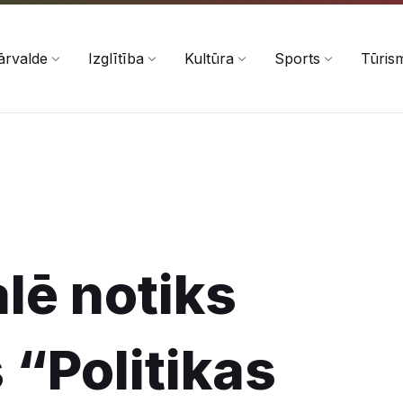
ārvalde
Izglītība
Kultūra
Sports
Tūris
alē notiks
s “Politikas