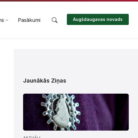
Augšdaugavas novads
ms
Pasākumi
Jaunākās Ziņas
AKTUĀLI