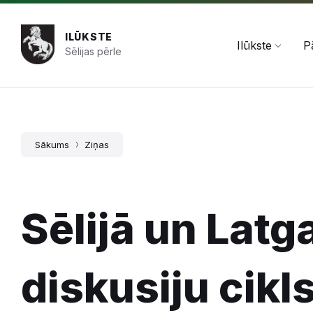
Pāriet
Skip
Skip
+371 654 478 50
pasts@ilukste.lv
uz
to
to
saturu
main
footer
ILŪKSTE
navigation
Ilūkste
P
Sēlijas pērle
Sākums
Ziņas
Sēlijā un Latg
diskusiju cikl