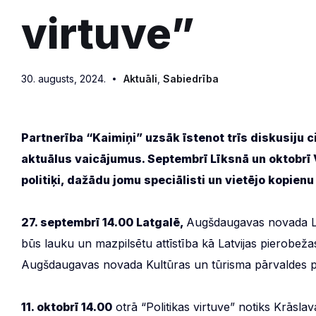
virtuve”
30. augusts, 2024.
Aktuāli
,
Sabiedrība
Partnerība “Kaimiņi” uzsāk īstenot trīs diskusiju ci
aktuālus vaicājumus. Septembrī Līksnā un oktobrī 
politiķi, dažādu jomu speciālisti un vietējo kopienu
27. septembrī 14.00 Latgalē,
Augšdaugavas novada Līk
būs lauku un mazpilsētu attīstība kā Latvijas pierobež
Augšdaugavas novada Kultūras un tūrisma pārvaldes pro
11. oktobrī 14.00
otrā “Politikas virtuve” notiks Krāsl