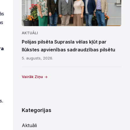
ās
as
AKTUĀLI
Polijas pilsēta Suprasla vēlas kļūt par
ra
Ilūkstes apvienības sadraudzības pilsētu
5. augusts, 2026.
Vairāk Ziņu
s.
Kategorijas
Aktuāli