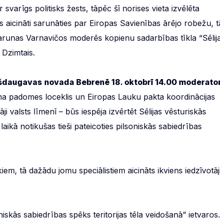
 svarīgs politisks žests, tāpēc šī norises vieta izvēlēta
tiks aicināti sarunāties par Eiropas Savienības ārējo robežu, t
 Sarunas Varnavičos moderēs kopienu sadarbības tīkla “Sēlij
 Dzimtais.
gšdaugavas novada Bebrenē 18. oktobrī 14.00 moderato
uma padomes loceklis un Eiropas Lauku pakta koordinācijas
ji valsts līmenī – būs iespēja izvērtēt Sēlijas vēsturiskās
aikā notikušas tieši pateicoties pilsoniskās sabiedrības
iem, tā dažādu jomu speciālistiem aicināts ikviens iedzīvotāj
niskās sabiedrības spēks teritorijas tēla veidošanā” ietvaros.