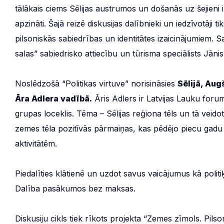
tālākais ciems Sēlijas austrumos un došanās uz šejieni ir
apzināti. Šajā reizē diskusijas dalībnieki un iedzīvotāji 
pilsoniskās sabiedrības un identitātes izaicinājumiem.
salas” sabiedrisko attiecību un tūrisma speciālists Jānis
Noslēdzošā “Politikas virtuve” norisināsies
Sēlijā, Au
Āra Adlera vadībā.
Āris Adlers ir Latvijas Lauku for
grupas loceklis. Tēma – Sēlijas reģiona tēls un tā veidotā
zemes tēla pozitīvās pārmaiņas, kas pēdējo piecu gadu l
aktivitātēm.
Piedalīties klātienē un uzdot savus vaicājumus kā politiķ
Dalība pasākumos bez maksas.
Diskusiju cikls tiek rīkots projekta “Zemes zīmols. Pilso