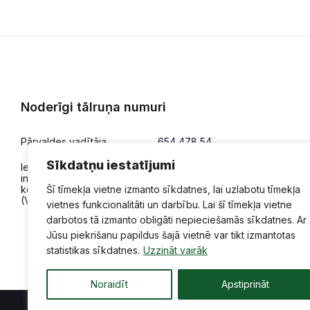
Noderīgi tālruņa numuri
Pārvaldes vadītāja
654 478 54
Sīkdatņu iestatījumi
Iesniegumi,
654 478 50
informācija,
konsultācijas
Šī tīmekļa vietne izmanto sīkdatnes, lai uzlabotu tīmekļa
(VPVKAC)
vietnes funkcionalitāti un darbību. Lai šī tīmekļa vietne
darbotos tā izmanto obligāti nepieciešamās sīkdatnes. Ar
Jūsu piekrišanu papildus šajā vietnē var tikt izmantotas
statistikas sīkdatnes.
Uzzināt vairāk
Noraidīt
Apstiprināt