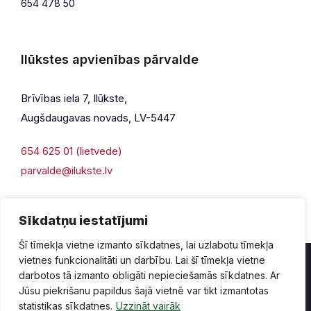
654 478 50
Ilūkstes apvienības pārvalde
Brīvības iela 7, Ilūkste,
Augšdaugavas novads, LV-5447
654 625 01 (lietvede)
parvalde@ilukste.lv
Sīkdatņu iestatījumi
Šī tīmekļa vietne izmanto sīkdatnes, lai uzlabotu tīmekļa
vietnes funkcionalitāti un darbību. Lai šī tīmekļa vietne
darbotos tā izmanto obligāti nepieciešamās sīkdatnes. Ar
Jūsu piekrišanu papildus šajā vietnē var tikt izmantotas
Privātuma politika
Piekļūstamība
Lapas karte
statistikas sīkdatnes.
Uzzināt vairāk