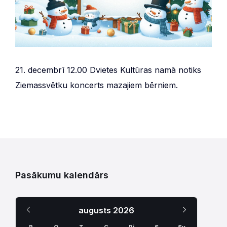
21. decembrī 12.00 Dvietes Kultūras namā notiks
Ziemassvētku koncerts mazajiem bērniem.
Pasākumu kalendārs
Iepriekšējais
Nākamais
augusts
2026
Mēnesis
Mēnesis