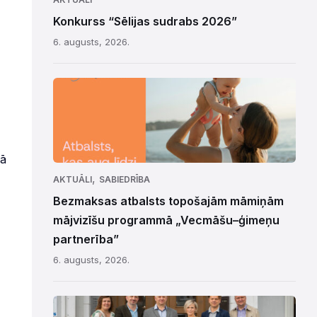
Konkurss “Sēlijas sudrabs 2026”
6. augusts, 2026.
mā
,
AKTUĀLI
SABIEDRĪBA
Bezmaksas atbalsts topošajām māmiņām
mājvizīšu programmā „Vecmāšu–ģimeņu
partnerība”
6. augusts, 2026.