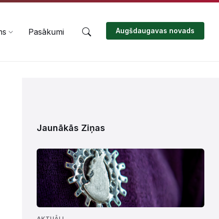
Augšdaugavas novads
ms
Pasākumi
Jaunākās Ziņas
AKTUĀLI