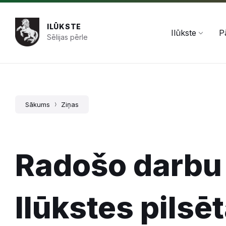
Pāriet
Skip
Skip
+371 654 478 50
pasts@ilukste.lv
uz
to
to
saturu
main
footer
ILŪKSTE
navigation
Ilūkste
P
Sēlijas pērle
Sākums
Ziņas
Radošo darbu 
Ilūkstes pilsē