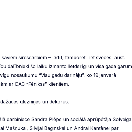
saviem sirdsdarbiem – adīt, tamborēt, liet sveces, aust.
cu dalībnieki šo laiku izmanto lietderīgi un visa gada garu
urvīgu nosaukumu “Visu gadu darināju”, ko 19.janvarā
ājām ar DAC “Fēnikss” klientiem.
n dažādas glezniņas un dekorus.
sociālā darbiniece Sandra Plēpe un sociālā aprūpētāja Solveiga
ai Mašņukai, Silvijai Baginskai un Andrai Kantānei par