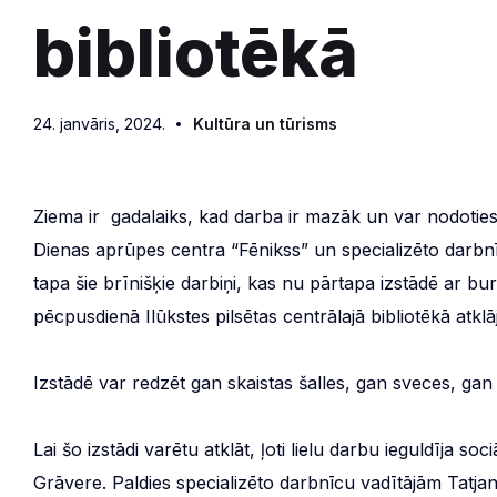
bibliotēkā
24. janvāris, 2024.
Kultūra un tūrisms
Ziema ir gadalaiks, kad darba ir mazāk un var nodoties 
Dienas aprūpes centra “Fēnikss” un specializēto darbnī
tapa šie brīnišķie darbiņi, kas nu pārtapa izstādē ar b
pēcpusdienā Ilūkstes pilsētas centrālajā bibliotēkā atkl
Izstādē var redzēt gan skaistas šalles, gan sveces, ga
Lai šo izstādi varētu atklāt, ļoti lielu darbu ieguldīja 
Grāvere. Paldies specializēto darbnīcu vadītājām Tatjan