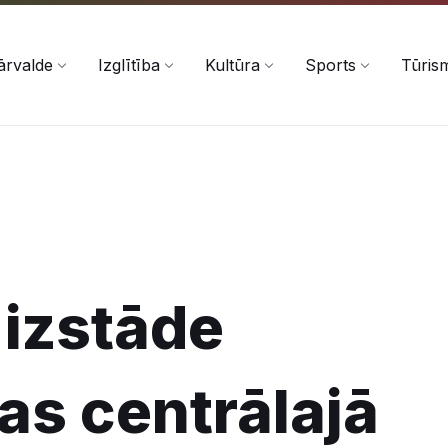
ārvalde
Izglītība
Kultūra
Sports
Tūris
izstāde
tas centrālajā