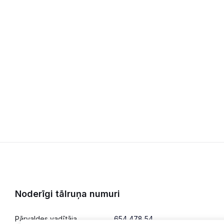
Noderīgi tālruņa numuri
Pārvaldes vadītāja
654 478 54