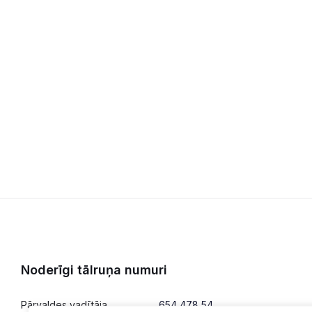
Noderīgi tālruņa numuri
Pārvaldes vadītāja
654 478 54