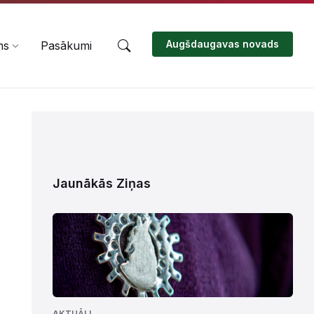
Augšdaugavas novads
ms
Pasākumi
Jaunākās Ziņas
AKTUĀLI