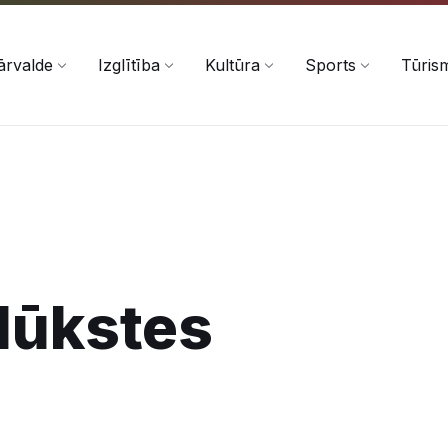
ārvalde
Izglītība
Kultūra
Sports
Tūris
Ilūkstes