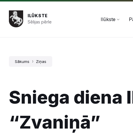
Pāriet
Skip
Skip
+371 654 478 50
pasts@ilukste.lv
uz
to
to
saturu
main
footer
ILŪKSTE
navigation
Ilūkste
P
Sēlijas pērle
Sākums
Ziņas
Sniega diena 
“Zvaniņā”