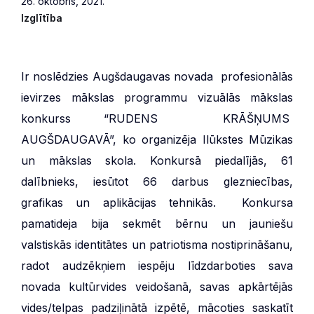
26. oktobris, 2021.
Izglītība
Ir noslēdzies Augšdaugavas novada profesionālās
ievirzes mākslas programmu vizuālās mākslas
konkurss “RUDENS KRĀŠŅUMS
AUGŠDAUGAVĀ”, ko organizēja Ilūkstes Mūzikas
un mākslas skola. Konkursā piedalījās, 61
dalībnieks, iesūtot 66 darbus glezniecības,
grafikas un aplikācijas tehnikās. Konkursa
pamatideja bija sekmēt bērnu un jauniešu
valstiskās identitātes un patriotisma nostiprināšanu,
radot audzēkņiem iespēju līdzdarboties sava
novada kultūrvides veidošanā, savas apkārtējās
vides/telpas padziļinātā izpētē, mācoties saskatīt