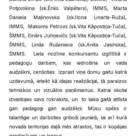
Potjomkina (sk.Ēriks Valpēters), IMMS, Marta
Daniela Maļinovska (sk.Ilona Linarte-Ruža),
IMMS, Maksims Petrovs (sk.Vita Kāpostiņa-Tuča),
ŠMMS, Einārs Juhņevičs (sk.Vita Kāpostiņa-Tuča),
ŠMMS, Linda Rušeniece (sk.Anita Jasinska),
ŠMMS. Liela nozīme konkursantu izglītībā ir
pedagogu darbam, kas iedrošina un vada
audzēkni, cenšoties izprast viņa domu gaitu katrā
uzdevumā, ieteikt kā idejas realizācijai, tā pareizos
tehniskos un vizuālos paņēmienus. Katrai skolai
izveidojies savs rokraksts, un to laika gaitā attīsta
gan pedagogi gan audzēkņi. Mūsu spēks ir
talantīgie un darboties griboši jaunieši, lai arī kurā
novada teritorijas daļā mēs atrastos, tas ir kopējais
gandarījums un lepnus.