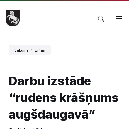
Pāriet
Skip
Skip
uz
to
to
saturu
main
footer
navigation
Sākums
Ziņas
Darbu izstāde
“rudens krāšņums
augšdaugavā”