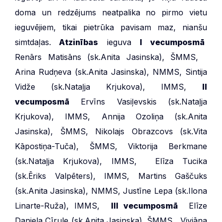
doma un redzējums neatpalika no pirmo vietu
ieguvējiem, tikai pietrūka pavisam maz, nianšu
simtdaļas.
Atzinības
ieguva
I vecumposmā
Renārs Matisāns (sk.Anita Jasinska), ŠMMS,
Arina Rudņeva (sk.Anita Jasinska), NMMS, Sintija
Vidže (sk.Nataļja Krjukova), IMMS,
II
vecumposmā
Ervīns Vasiļevskis (sk.Nataļja
Krjukova), IMMS, Annija Ozoliņa (sk.Anita
Jasinska), ŠMMS, Nikolajs Obrazcovs (sk.Vita
Kāpostiņa-Tuča), ŠMMS, Viktorija Berkmane
(sk.Nataļja Krjukova), IMMS, Elīza Tucika
(sk.Ēriks Valpēters), IMMS, Martins Gaščuks
(sk.Anita Jasinska), NMMS, Justīne Lepa (sk.Ilona
Linarte-Ruža), IMMS,
III vecumposmā
Elīze
Daniela Cīrule (sk.Anita Jasinska), ŠMMS, Viviāna