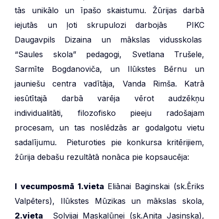
tās unikālo un īpašo skaistumu. Žūrijas darbā
iejutās un ļoti skrupulozi darbojās PIKC
Daugavpils Dizaina un mākslas vidusskolas
“Saules skola” pedagogi, Svetlana Trušele,
Sarmīte Bogdanoviča, un Ilūkstes Bērnu un
jauniešu centra vadītāja, Vanda Rimša. Katrā
iesūtītajā darbā varēja vērot audzēkņu
individualitāti, filozofisko pieeju radošajam
procesam, un tas noslēdzās ar godalgotu vietu
sadalījumu. Pieturoties pie konkursa kritērijiem,
žūrija debašu rezultātā nonāca pie kopsaucēja:
I vecumposmā 1.vieta
Eliānai Baginskai (sk.Ēriks
Valpēters), Ilūkstes Mūzikas un mākslas skola,
2.vieta
Solvijai Maskaļūnei (sk.Anita Jasinska),