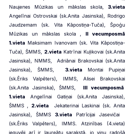
Naujenes Mūzikas un mākslas skola,
3.vieta
Angelīnai Ostrovskai (sk.Anita Jasinska), Rodrigo
Jaudzemam (sk. Vita Kāpostiņa-Tuča), Špoģu
Mūzikas un mākslas skola ,
II vecumposmā
1.vieta
Maksimam Ivanovam (sk. Vita Kāpostiņa-
Tuča), ŠMMS,
2.vieta
Katrīnai Kuļikovai (sk.Anita
Jasinska), NMMS, Adriānai Brakovskai (sk.Anita
Jasinska), ŠMMS,
3.vieta
Montai Pupiņai
(sk.Ēriks Valpēters), IMMS, Alisei Brakovskai
(sk.Anita Jasinska), ŠMMS,
III vecumposmā
1.vieta
Angelīnai Gatiņai (sk.Anita Jasinska),
ŠMMS ,
2.vieta
Jekaterinai Laskinai (sk. Anita
Jasinska), ŠMMS
3.vieta
Patrīcijai Jasevičai
(sk.Ēriks Valpēters), IMMS. Atzinības (4.vieta)
ieguvēji arī ir laureātu sarakstā, jo viņu radošā