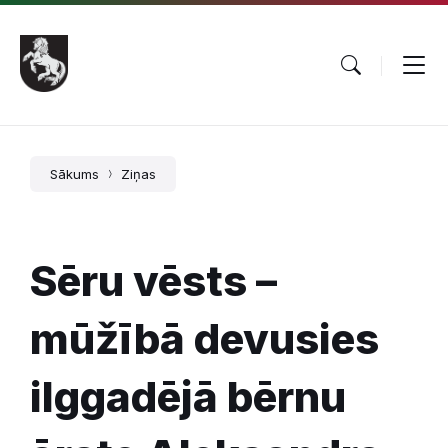
Pāriet
Skip
Skip
uz
to
to
saturu
main
footer
navigation
Sākums
Ziņas
Sēru vēsts –
mūžībā devusies
ilggadējā bērnu