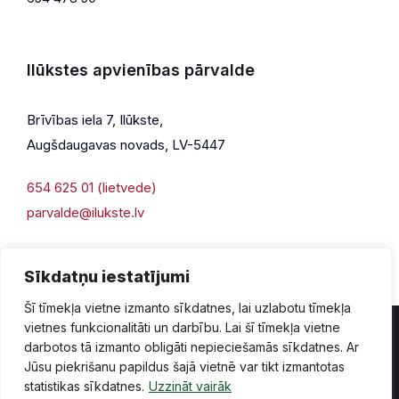
Ilūkstes apvienības pārvalde
Brīvības iela 7, Ilūkste,
Augšdaugavas novads, LV-5447
654 625 01 (lietvede)
parvalde@ilukste.lv
Sīkdatņu iestatījumi
Šī tīmekļa vietne izmanto sīkdatnes, lai uzlabotu tīmekļa
vietnes funkcionalitāti un darbību. Lai šī tīmekļa vietne
darbotos tā izmanto obligāti nepieciešamās sīkdatnes. Ar
Jūsu piekrišanu papildus šajā vietnē var tikt izmantotas
Privātuma politika
Piekļūstamība
Lapas karte
statistikas sīkdatnes.
Uzzināt vairāk