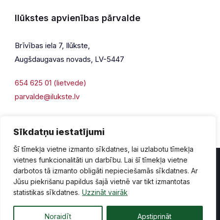
Ilūkstes apvienības pārvalde
Brīvības iela 7, Ilūkste,
Augšdaugavas novads, LV-5447
654 625 01 (lietvede)
parvalde@ilukste.lv
Sīkdatņu iestatījumi
Šī tīmekļa vietne izmanto sīkdatnes, lai uzlabotu tīmekļa
vietnes funkcionalitāti un darbību. Lai šī tīmekļa vietne
darbotos tā izmanto obligāti nepieciešamās sīkdatnes. Ar
Jūsu piekrišanu papildus šajā vietnē var tikt izmantotas
Privātuma politika
Piekļūstamība
Lapas karte
statistikas sīkdatnes.
Uzzināt vairāk
Vecā mājaslapas versija
Noraidīt
Apstiprināt
© 2026 Ilūkste, publicētā satura visas tiesības aizsargātas.