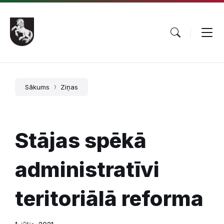
Pāriet
Skip
Skip
uz
to
to
saturu
main
footer
navigation
Sākums
Ziņas
Stājas spēkā
administratīvi
teritoriālā reforma