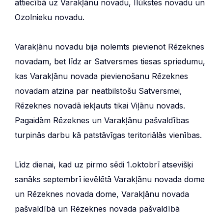
attiecībā uz Varakļānu novadu, Ilūkstes novadu un
Ozolnieku novadu.
Varakļānu novadu bija nolemts pievienot Rēzeknes
novadam, bet līdz ar Satversmes tiesas spriedumu,
kas Varakļānu novada pievienošanu Rēzeknes
novadam atzina par neatbilstošu Satversmei,
Rēzeknes novadā iekļauts tikai Viļānu novads.
Pagaidām Rēzeknes un Varakļānu pašvaldības
turpinās darbu kā patstāvīgas teritoriālās vienības.
Līdz dienai, kad uz pirmo sēdi 1.oktobrī atsevišķi
sanāks septembrī ievēlētā Varakļānu novada dome
un Rēzeknes novada dome, Varakļānu novada
pašvaldībā un Rēzeknes novada pašvaldībā