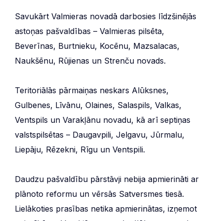
Savukārt Valmieras novadā darbosies līdzšinējās
astoņas pašvaldības – Valmieras pilsēta,
Beverīnas, Burtnieku, Kocēnu, Mazsalacas,
Naukšēnu, Rūjienas un Strenču novads.
Teritoriālās pārmaiņas neskars Alūksnes,
Gulbenes, Līvānu, Olaines, Salaspils, Valkas,
Ventspils un Varakļānu novadu, kā arī septiņas
valstspilsētas – Daugavpili, Jelgavu, Jūrmalu,
Liepāju, Rēzekni, Rīgu un Ventspili.
Daudzu pašvaldību pārstāvji nebija apmierināti ar
plānoto reformu un vērsās Satversmes tiesā.
Lielākoties prasības netika apmierinātas, izņemot