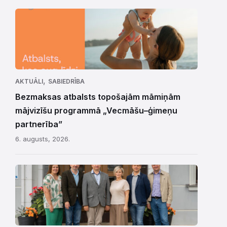
,
AKTUĀLI
SABIEDRĪBA
Bezmaksas atbalsts topošajām māmiņām
mājvizīšu programmā „Vecmāšu–ģimeņu
partnerība”
6. augusts, 2026.