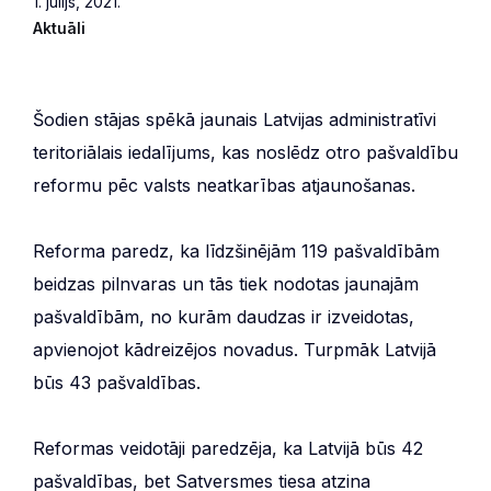
1. jūlijs, 2021.
Aktuāli
Šodien stājas spēkā jaunais Latvijas administratīvi
teritoriālais iedalījums, kas noslēdz otro pašvaldību
reformu pēc valsts neatkarības atjaunošanas.
Reforma paredz, ka līdzšinējām 119 pašvaldībām
beidzas pilnvaras un tās tiek nodotas jaunajām
pašvaldībām, no kurām daudzas ir izveidotas,
apvienojot kādreizējos novadus. Turpmāk Latvijā
būs 43 pašvaldības.
Reformas veidotāji paredzēja, ka Latvijā būs 42
pašvaldības, bet Satversmes tiesa atzina