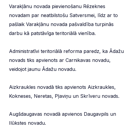
Varakļānu novada pievienošanu Rēzeknes
novadam par neatbilstošu Satversmei, līdz ar to
pašlaik Varakļānu novada pašvaldība turpinās
darbu kā patstāvīga teritoriālā vienība.
Administratīvi teritoriālā reforma paredz, ka Ādažu
novads tiks apvienots ar Carnikavas novadu,
veidojot jaunu Ādažu novadu.
Aizkraukles novadā tiks apvienots Aizkraukles,
Kokneses, Neretas, Pļaviņu un Skrīveru novads.
Augšdaugavas novadā apvienos Daugavpils un
Ilūkstes novadu.