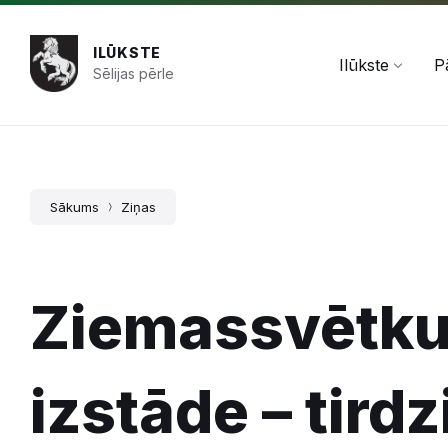
Pāriet
Skip
Skip
+371 654 478 50
pasts@ilukste.lv
uz
to
to
saturu
main
footer
ILŪKSTE
navigation
Ilūkste
P
Sēlijas pērle
Sākums
Ziņas
Ziemassvētku
izstāde – tirdz