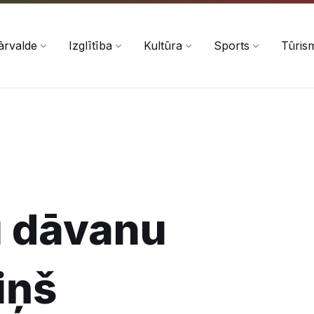
ārvalde
Izglītība
Kultūra
Sports
Tūris
 dāvanu
iņš