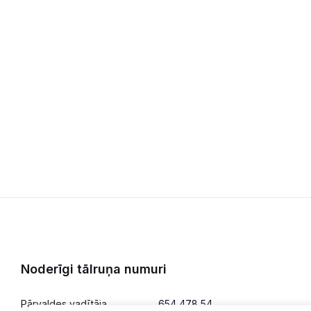
Noderīgi tālruņa numuri
Pārvaldes vadītāja
654 478 54