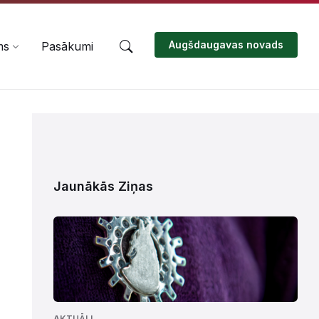
Augšdaugavas novads
ms
Pasākumi
Jaunākās Ziņas
AKTUĀLI