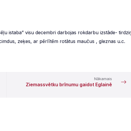
ēļu istaba” visu decembri darbojas rokdarbu izstāde- tirdzi
cimdus, zeķes, ar pērlītēm rotātus maučus , gleznas u.c.
Nākamais
Ziemassvētku brīnumu gaidot Eglainē