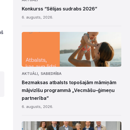
Konkurss “Sēlijas sudrabs 2026”
6. augusts, 2026.
ņš
,
AKTUĀLI
SABIEDRĪBA
Bezmaksas atbalsts topošajām māmiņām
mājvizīšu programmā „Vecmāšu–ģimeņu
partnerība”
6. augusts, 2026.