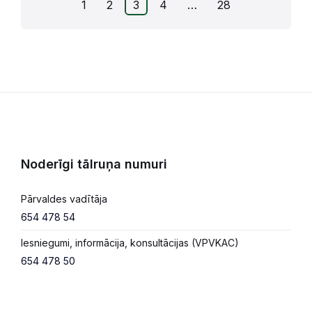
Ziņu
1
2
3
4
…
28
numerācija
pēc
lappusēm
Noderīgi tālruņa numuri
Pārvaldes vadītāja
654 478 54
Iesniegumi, informācija, konsultācijas (VPVKAC)
654 478 50