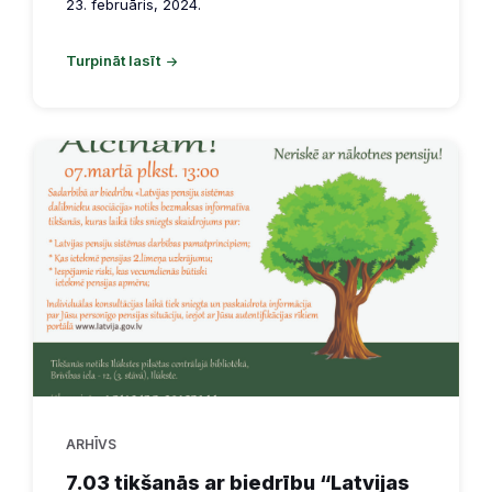
23. februāris, 2024.
Turpināt lasīt
ARHĪVS
7.03 tikšanās ar biedrību “Latvijas