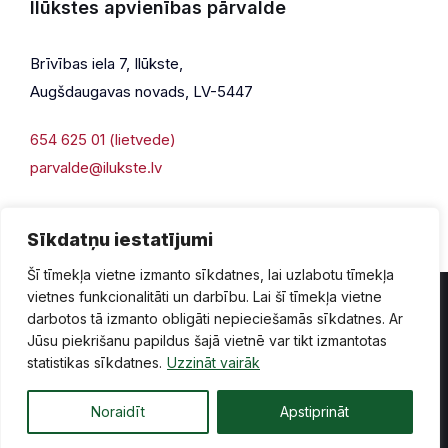
Ilūkstes apvienības pārvalde
Brīvības iela 7, Ilūkste,
Augšdaugavas novads, LV-5447
654 625 01 (lietvede)
parvalde@ilukste.lv
Sīkdatņu iestatījumi
Šī tīmekļa vietne izmanto sīkdatnes, lai uzlabotu tīmekļa
vietnes funkcionalitāti un darbību. Lai šī tīmekļa vietne
darbotos tā izmanto obligāti nepieciešamās sīkdatnes. Ar
Jūsu piekrišanu papildus šajā vietnē var tikt izmantotas
Privātuma politika
Piekļūstamība
Lapas karte
statistikas sīkdatnes.
Uzzināt vairāk
Vecā mājaslapas versija
Noraidīt
Apstiprināt
© 2026 Ilūkste, publicētā satura visas tiesības aizsargātas.