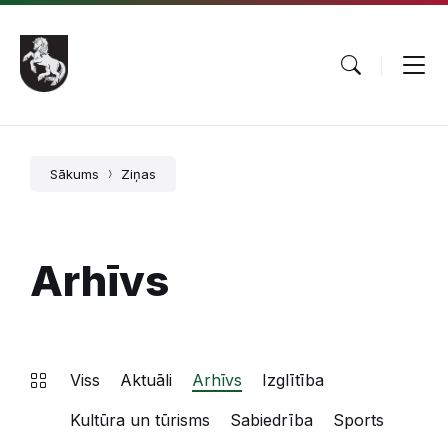
Pāriet
Skip
Skip
uz
to
to
saturu
main
footer
navigation
Sākums
Ziņas
Arhīvs
Viss
Aktuāli
Arhīvs
Izglītība
Kultūra un tūrisms
Sabiedrība
Sports